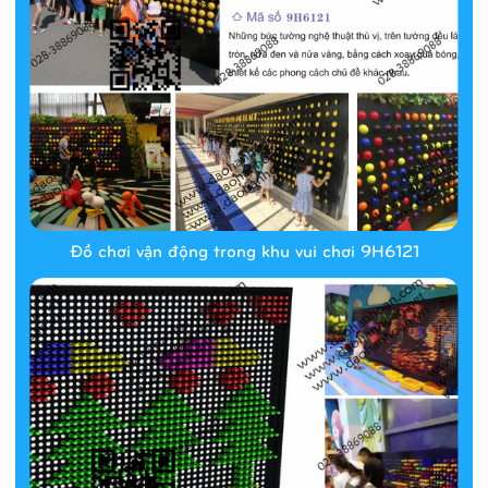
Đồ chơi vận động trong khu vui chơi 9H6121