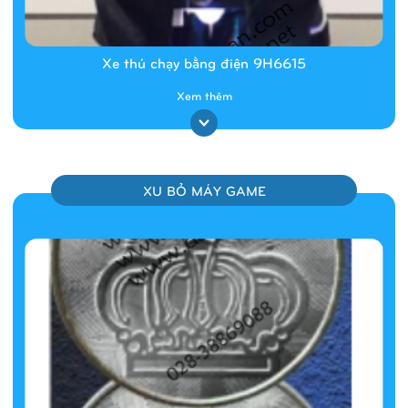
Xe thú chạy bằng điện 9H6615
Xem thêm
XU BỎ MÁY GAME