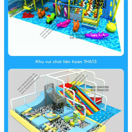
Khu vui chơi liên hoàn 1H613