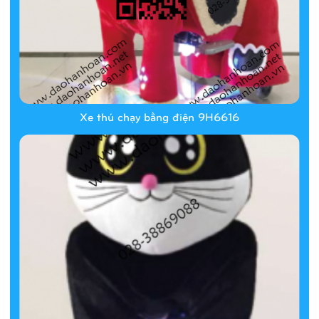
Xe thú chạy bằng điện 9H6616