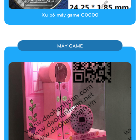
Xu bỏ máy game G0000
MÁY GAME