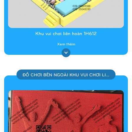
Khu vui chơi liên hoàn 1H612
Xem thêm
ĐỒ CHƠI BÊN NGOÀI KHU VUI CHƠI LIÊN HOÀN