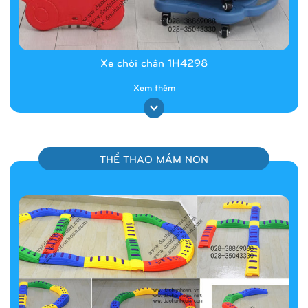
Xe chòi chân 1H4298
Xem thêm
THỂ THAO MẦM NON