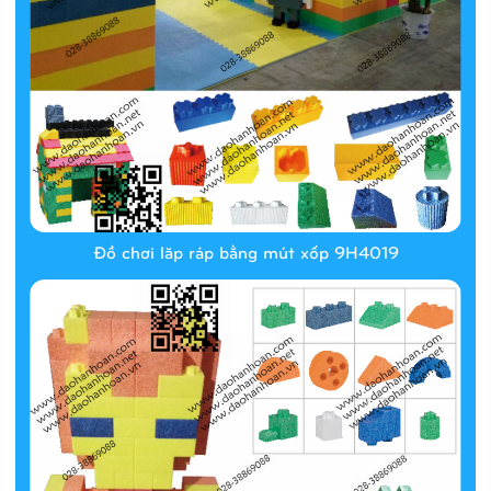
Đồ chơi lăp ráp bằng mút xốp 9H4019