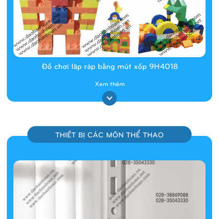
Đồ chơi lăp ráp bằng mút xốp 9H4018
Xem thêm
THIẾT BỊ CÁC MÔN THỂ THAO