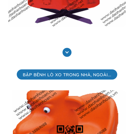
Đu quay 9H2367
Xem thêm
BẬP BÊNH LÒ XO TRONG NHÀ, NGOÀI TRỜI