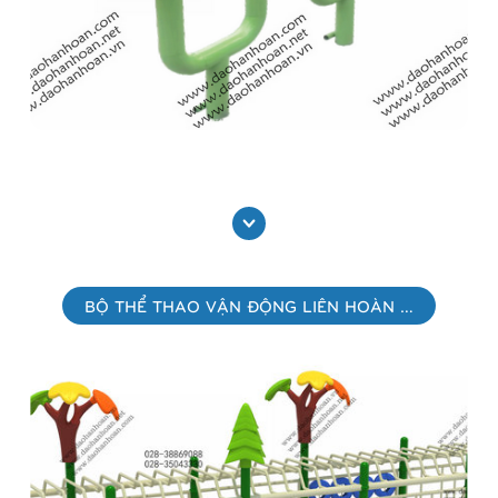
Thiết bị đồ chơi âm nhạc-nhạc cụ 9H2638
Xem thêm
BỘ THỂ THAO VẬN ĐỘNG LIÊN HOÀN NGOÀI TRỜI