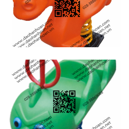
Bập bênh lò xo trong nhà, ngoài trời 9H2441