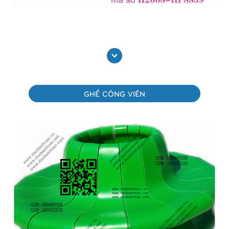
Trống vui chơi ngoài trời H2608-HP8839
Xem thêm
GHẾ CÔNG VIÊN