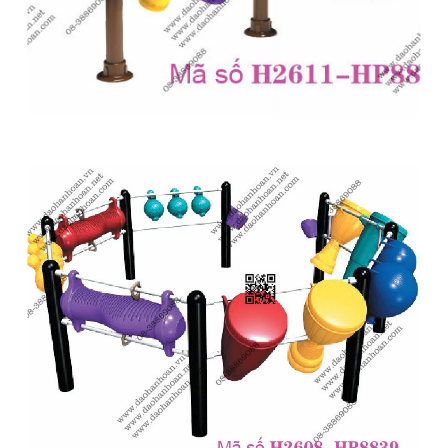
Trống vui chơi ngoài trời H2611-HP8838