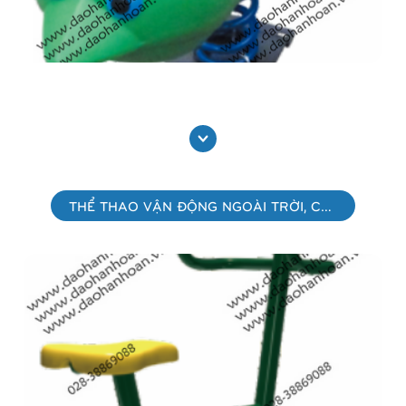
Bập bênh lò xo trong nhà, ngoài trời 9H2486
Xem thêm
THỂ THAO VẬN ĐỘNG NGOÀI TRỜI, CÔNG VIÊN