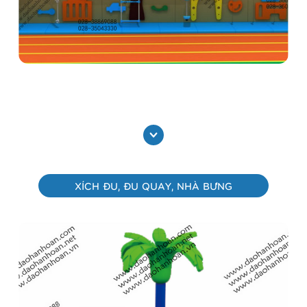
Bộ thể thao vận động leo núi liên hoàn trong nhà
1H2201
Xem thêm
XÍCH ĐU, ĐU QUAY, NHÀ BƯNG