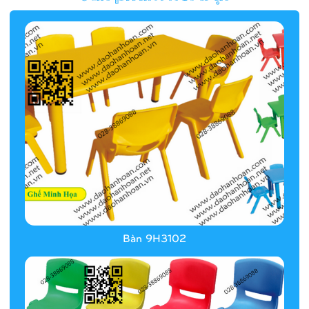
Hàng rào/nhà banh 9H5412
Bàn 9H3102