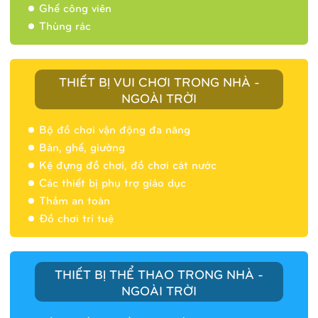
Ghế công viên
Thùng rác
THIẾT BỊ VUI CHƠI TRONG NHÀ -
NGOÀI TRỜI
Bộ đồ chơi vận động đa năng
Bàn, ghế, giường
Nhà banh 9H5404
Kệ đựng đồ chơi, đồ chơi cát nước
Các thiết bị phụ trợ giáo dục
Thảm an toàn
Đồ chơi trí tuệ
THIẾT BỊ THỂ THAO TRONG NHÀ -
NGOÀI TRỜI