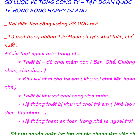
SƠ
LƯỢ
C VỀ
TỔ
NG CÔNG TY – TẬ
P ĐOÀN QUỐ
C
TẾ
HỒ
NG KONG HAPPY ISLAND
_
Với diện tích công xưởng 28.000 m2.
_ Là một trong những Tập Đoàn chuyên khai thác, chế 
xuất :
+ Cầ
u tuộ
t ngoài trờ
i- trong nh
à
+ Thiế
t bị
– đồ
chơ
i mầ
m non ( Bàn, Ghế
, Giườ
ng
nhún, xích đu….
)
+ Khu vui chơ
i c
ho trẻ
em ( khu vui chơ
i liên hoà
nhà
)
+ Thiế
t bị
khu vui chơ
i công viên nướ
c
+ Hệ
thố
ng thiế
t bị
khu vui chơ
i trẻ
em ( Nhà leo n
điệ
n, thú nhún…
)
+ Hệ
thố
ng thả
m an toàn trong nhà và ngoài trờ
i
_
Sở hửu nguồn nhân lực lớn với tác phong làm việc c