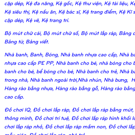
cặp dép, Kệ đa năng, Kệ gốc, Kệ thư viện, Kệ tài liệu, K
Kệ siêu thị, Kệ nấu ăn, Kệ bác sĩ, Kệ trang điểm, Kệ Kĩ 
cặp dép, Kệ vẽ, Kệ trang trí.
Bộ mút chữ cái, Bộ mút chữ số, Bộ mút lắp ráp, Bảng 
Bảng từ, Bảng viết.
Nhà banh, Banh, Bóng, Nhà banh nhựa cao cấp, Nhà b
nhựa cao cấp PE PP, Nhà banh cho bé, nhà bóng cho b
banh cho bé, bể bóng cho bé, Nhà banh cho trẻ, Nhà b
trong nhà, Nhà banh ngoài trời,Nhà nhún, Nhà bưng, H
Hàng rào bằng nhựa, Hàng rào bằng gỗ, Hàng rào bằn
cao cấp.
Đồ chơi IQ, Đồ chơi lắp ráp, Đồ chơi lắp ráp bằng mút,
thông minh, Đồ chơi trí tuệ, Đồ chơi lắp ráp hình khối 
chơi lắp ráp nhỏ, Đồ chơi lắp ráp mầm non, Đồ chơi lắ
mẫu giáo, Đồ chơi lắp ráp nhà trẻ.