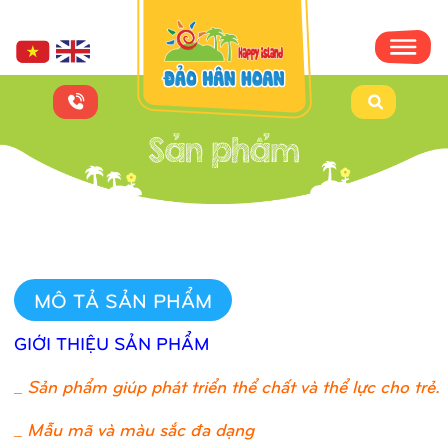
MÔ TẢ SẢN PHẨM
GIỚI THIỆU SẢN PHẨM
_
Sản phẩm giúp phát triển thể chất và thể lực cho trẻ.
_ Mẫu mã và màu sắc đa dạng