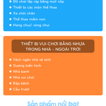
Đồ chơi lắp ráp bằng mút xốp
Thiết bị các môn thể thao
Xe chòi chân
Thể thao mầm non
Hang chui/ vòng chui
Nhà banh 9H5408
THIẾT BỊ VUI CHƠI BẰNG NHỰA
TRONG NHÀ - NGOÀI TRỜI
Vách ngăn nhà vệ sinh
Gương biến hình
Nhà banh
Nhà vui chơi
Bập bênh
Cầu trượt