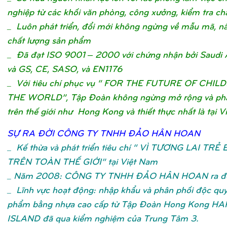
nghiệp từ các khối văn phòng, công xưởng, kiểm tra ch
_ Luôn phát triển, đổi mới không ngừng về mẫu mã, n
chất lượng sản phẩm
_ Đã đạt ISO 9001 – 2000 với chứng nhận bởi Saudi 
và GS, CE, SASO, và EN1176
_ Với tiêu chí phục vụ “ FOR THE FUTURE OF CHIL
THE WORLD”, Tập Đoàn không ngừng mở rộng và phát
trên thế giới như Hong Kong và thiết thực nhất là tại V
SỰ
RA ĐỜ
I CÔNG TY TNHH ĐẢ
O HÂN HOA
N
_
Kế thừa và phát triển tiêu chí “ VÌ TƯƠNG LAI TRẺ
TRÊN TOÀN THẾ GIỚI” tại Việt Nam
_ Năm 2008: CÔNG TY TNHH ĐẢO HÂN HOAN ra đờ
_ Lĩnh vực hoạt động: nhập khẩu và phân phối độc qu
phẩm bằng nhựa cao cấp từ Tập Đoàn Hong Kong H
ISLAND đã qua kiểm nghiệm của Trung Tâm 3.