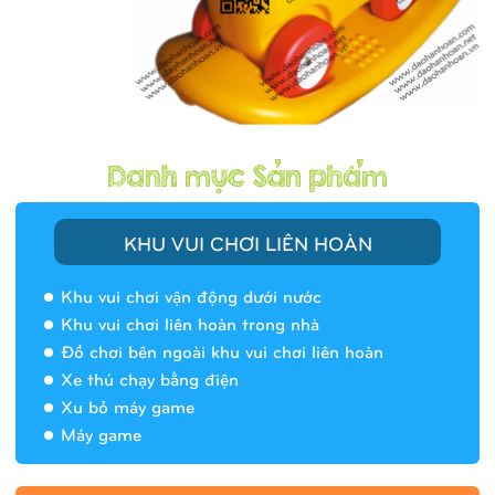
KHU VUI CHƠI LIÊN HOÀN
Khu vui chơi vận động dưới nước
Khu vui chơi liên hoàn trong nhà
Đồ chơi bên ngoài khu vui chơi liên hoàn
Xe thú chạy bằng điện
Xu bỏ máy game
Máy game