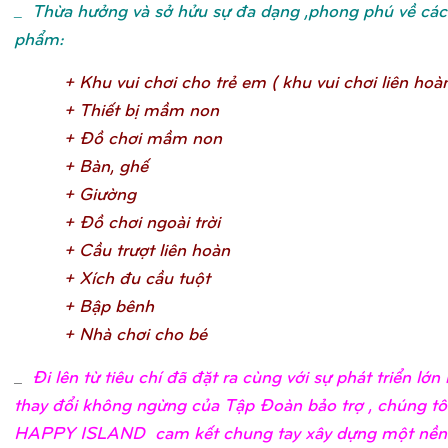
_ Thừa hưởng và sở hửu sự đa dạng ,phong phú về các 
phẩm:
+ Khu vui chơ
i cho trẻ
em ( khu vui chơ
i liên hoà
+ Thiế
t bị
mầ
m no
n
+ Đồ
chơ
i mầ
m no
n
+ Bàn, ghế
+ Giườ
n
g
+ Đồ
chơ
i ngoài trờ
i
+ Cầ
u trượ
t liên hoà
n
+ Xích đu cầ
u tuộ
t
+ Bậ
p bên
h
+ Nhà chơ
i cho b
é
_
Đi lên từ tiêu chí đã đặt ra cùng với sự phát triển lớ
thay đổi không ngừng của Tập Đoàn bảo trợ , chúng tô
HAPPY ISLAND cam kết chung tay xây dựng một nền