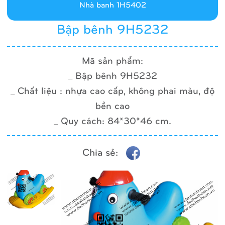
Nhà banh 1H5402
Bập bênh 9H5232
Mã sản phẩm:
_ Bập bênh 9H5232
_ Chất liệu : nhựa cao cấp, không phai màu, độ
bền cao
_ Quy cách: 84*30*46 cm.
Chia sẻ: