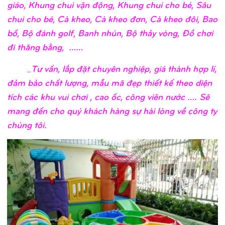
giáo, Khung chui vận động, Khung chui cho bé, Sâu
chui cho bé, Cà kheo, Cà kheo đơn, Cà kheo đôi, Bao
bố, Bộ đánh golf, Banh nhún, Bộ thảy vòng, Đồ chơi
đi thăng bằng, ……
_Tư vấn, lắp đặt chuyên nghiệp, giá thành hợp lí,
đảm bảo chất lượng, mẫu mã đẹp thiết kế theo diện
tích các khu vui chơi , cao ốc, công viên nước …. Sẽ
mang đến cho quý khách hàng sự hài lòng về công ty
chúng tôi.