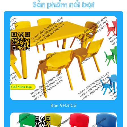
Hàng rào/nhà banh 9H5412
Bàn 9H3102