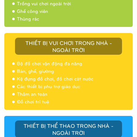
Trống vui chơi ngoài trời
Ghế công viên
Thùng rác
THIẾT BỊ VUI CHƠI TRONG NHÀ -
NGOÀI TRỜI
Bộ đồ chơi vận động đa năng
Bàn, ghế, giường
Nhà banh 9H5404
Kệ đựng đồ chơi, đồ chơi cát nước
Các thiết bị phụ trợ giáo dục
Thảm an toàn
Đồ chơi trí tuệ
THIẾT BỊ THỂ THAO TRONG NHÀ -
NGOÀI TRỜI