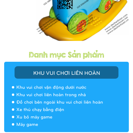
KHU VUI CHƠI LIÊN HOÀN
Khu vui chơi vận động dưới nước
Khu vui chơi liên hoàn trong nhà
Đồ chơi bên ngoài khu vui chơi liên hoàn
Xe thú chạy bằng điện
Xu bỏ máy game
Máy game