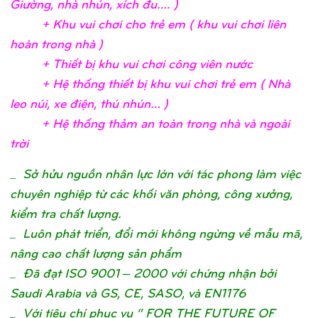
Giườ
ng, nhà nhún, xích đu….
)
+ Khu vui chơ
i c
ho trẻ
em ( khu vui chơ
i liên
hoàn trong nhà
)
+ Thiế
t bị
khu vui chơ
i công viên nướ
c
+ Hệ
thố
ng thiế
t bị
khu vui chơ
i trẻ
em ( Nhà
leo núi, xe điệ
n, thú nhún…
)
+ Hệ
thố
ng thả
m an toàn trong nhà và ngoài
trờ
i
_
Sở hửu nguồn nhân lực lớn với tác phong làm việc
chuyên nghiệp từ các khối văn phòng, công xưởng,
kiểm tra chất lượng.
_ Luôn phát triển, đổi mới không ngừng về mẫu mã,
nâng cao chất lượng sản phẩm
_ Đã đạt ISO 9001 – 2000 với chứng nhận bởi
Saudi Arabia và GS, CE, SASO, và EN1176
_ Với tiêu chí phục vụ “ FOR THE FUTURE OF