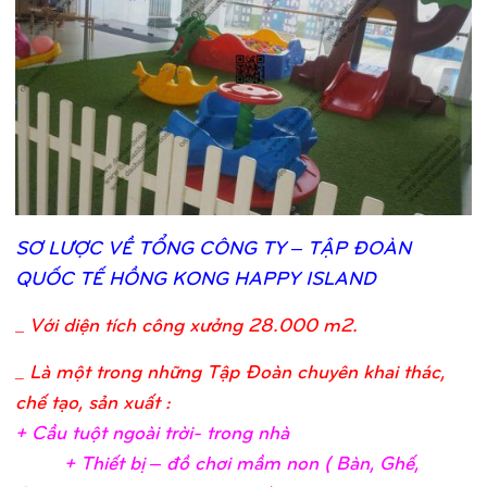
SƠ
LƯỢ
C VỀ
TỔ
NG CÔNG TY – TẬ
P ĐOÀN
QUỐ
C TẾ
HỒ
NG KONG HAPPY ISLAND
_
Với diện tích công xưởng 28.000 m2.
_ Là một trong những Tập Đoàn chuyên khai thác,
chế tạo, sản xuất :
+ Cầ
u tuộ
t ngoài trờ
i- trong nh
à
+ Thiế
t bị
– đồ
chơ
i mầ
m non ( Bàn, Ghế
,