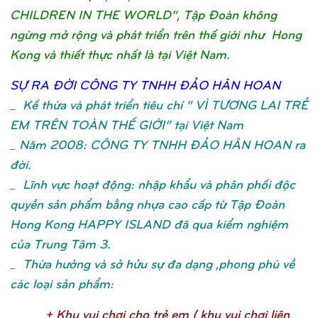
CHILDREN IN THE WORLD”, Tập Đoàn không
ngừng mở rộng và phát triển trên thế giới như Hong
Kong và thiết thực nhất là tại Việt Nam.
SỰ
RA ĐỜ
I CÔNG TY TNHH ĐẢ
O HÂN HOA
N
_
Kế thừa và phát triển tiêu chí “ VÌ TƯƠNG LAI TRẺ
EM TRÊN TOÀN THẾ GIỚI” tại Việt Nam
_ Năm 2008: CÔNG TY TNHH ĐẢO HÂN HOAN ra
đời.
_ Lĩnh vực hoạt động: nhập khẩu và phân phối độc
quyền sản phẩm bằng nhựa cao cấp từ Tập Đoàn
Hong Kong HAPPY ISLAND đã qua kiểm nghiệm
của Trung Tâm 3.
_ Thừa hưởng và sở hửu sự đa dạng ,phong phú về
các loại sản phẩm:
+ Khu vui chơ
i cho trẻ
em ( khu vui chơ
i liên