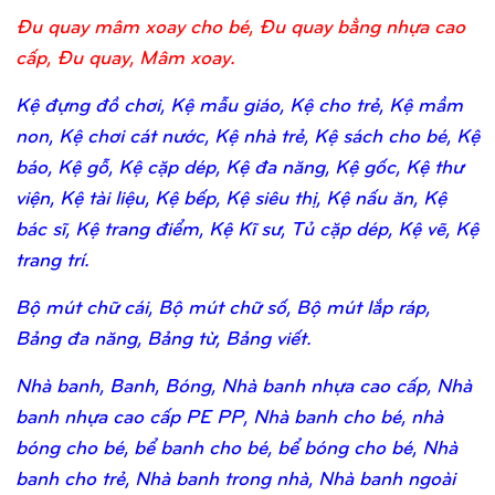
Đu quay mâm xoay cho bé, Đu quay bằng nhựa cao
cấp, Đu quay, Mâm xoay.
Kệ đựng đồ chơi, Kệ mẫu giáo, Kệ cho trẻ, Kệ mầm
non, Kệ chơi cát nước, Kệ nhà trẻ, Kệ sách cho bé, Kệ
báo, Kệ gỗ, Kệ cặp dép, Kệ đa năng, Kệ gốc, Kệ thư
viện, Kệ tài liệu, Kệ bếp, Kệ siêu thị, Kệ nấu ăn, Kệ
bác sĩ, Kệ trang điểm, Kệ Kĩ sư, Tủ cặp dép, Kệ vẽ, Kệ
trang trí.
Bộ mút chữ cái, Bộ mút chữ số, Bộ mút lắp ráp,
Bảng đa năng, Bảng từ, Bảng viết.
Nhà banh, Banh, Bóng, Nhà banh nhựa cao cấp, Nhà
banh nhựa cao cấp PE PP, Nhà banh cho bé, nhà
bóng cho bé, bể banh cho bé, bể bóng cho bé, Nhà
banh cho trẻ, Nhà banh trong nhà, Nhà banh ngoài