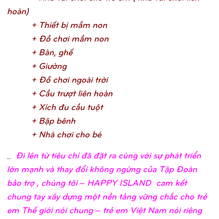
hoàn
)
+ Thiế
t bị
mầ
m no
n
+ Đồ
chơ
i mầ
m no
n
+ Bàn, ghế
+ Giườ
n
g
+ Đồ
chơ
i ngoài trờ
i
+ Cầ
u trượ
t liên hoà
n
+ Xích đu cầ
u tuộ
t
+ Bậ
p bên
h
+ Nhà chơ
i cho b
é
_
Đi lên từ tiêu chí đã đặt ra cùng với sự phát triển
lớn mạnh và thay đổi không ngừng của Tập Đoàn
bảo trợ , chúng tôi – HAPPY ISLAND cam kết
chung tay xây dựng một nền tảng vững chắc cho trẻ
em Thế giới nói chung – trẻ em Việt Nam nói riêng