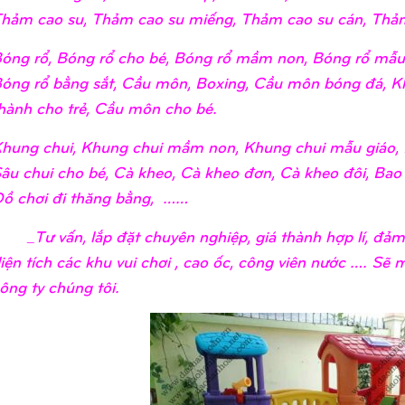
hảm cao su, Thảm cao su miếng, Thảm cao su cán, Thảm
óng rổ, Bóng rổ cho bé, Bóng rổ mầm non, Bóng rổ mẫu 
óng rổ bằng sắt, Cầu môn, Boxing, Cầu môn bóng đá, K
hành cho trẻ, Cầu môn cho bé.
hung chui, Khung chui mầm non, Khung chui mẫu giáo, 
âu chui cho bé, Cà kheo, Cà kheo đơn, Cà kheo đôi, Bao
ồ chơi đi thăng bằng, ……
Tư vấn, lắp đặt chuyên nghiệp, giá thành hợp lí, đảm 
iện tích các khu vui chơi , cao ốc, công viên nước …. Sẽ
ông ty chúng tôi.