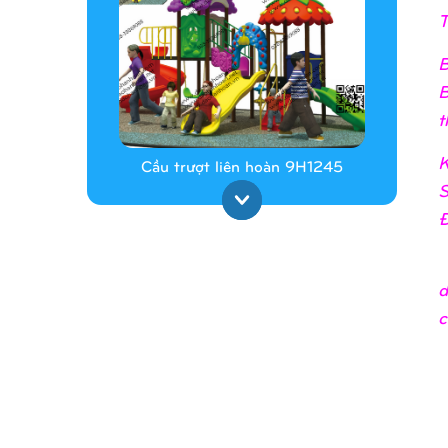
T
B
B
t
K
Cầu trượt liên hoàn 9H1245
S
Đ
_
d
c
Cầu trượt liên hoàn 9H1313