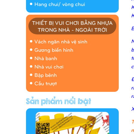
Hang chui/ vòng chui
K
K
THIẾT BỊ VUI CHƠI BẰNG NHỰA
B
TRONG NHÀ - NGOÀI TRỜI
Nhà banh 9H5408
N
Vách ngăn nhà vệ sinh
b
Gương biến hình
t
Nhà banh
c
Nhà vui chơi
Bập bênh
Đ
Cầu trượt
r
r
Hàng rào/nhà banh 9H5412
X
T
n