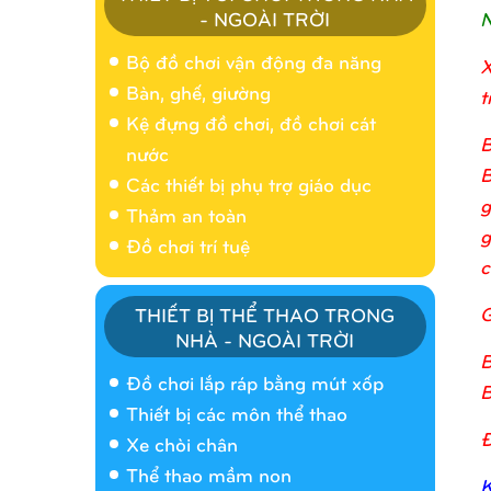
N
- NGOÀI TRỜI
Bộ đồ chơi vận động đa năng
X
Bàn, ghế, giường
t
Kệ đựng đồ chơi, đồ chơi cát
B
nước
B
Các thiết bị phụ trợ giáo dục
g
Thảm an toàn
g
Đồ chơi trí tuệ
c
G
THIẾT BỊ THỂ THAO TRONG
NHÀ - NGOÀI TRỜI
Nhà banh 9H5404
B
Đồ chơi lắp ráp bằng mút xốp
B
Thiết bị các môn thể thao
Đ
Xe chòi chân
Thể thao mầm non
K