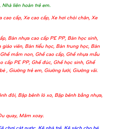
, Nhà liên hoàn trẻ em.
a cao cấp, Xe cao cấp, Xe hơi chòi chân, Xe
ấp, Bàn nhựa cao cấp PE PP, Bàn học sinh,
 giáo viên, Bàn tiểu học, Bàn trung học, Bàn
o, Ghế mầm non, Ghế cao cấp, Ghế nhựa mẫu
o cấp PE PP, Ghế đúc, Ghế học sinh, Ghế
 , Giường trẻ em, Giường lưới, Giường vải.
nh đôi, Bập bênh lò xo, Bập bênh bằng nhựa,
Đu quay, Mâm xoay.
 chơi cát nước, Kệ nhà trẻ, Kệ sách cho bé,