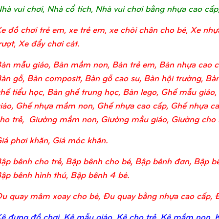
hà vui chơi, Nhà cổ tích, Nhà vui chơi bằng nhựa cao cấp
e đồ chơi trẻ em, xe trẻ em, xe chòi chân cho bé, Xe nhự
rượt, Xe đẩy chơi cát.
àn mẫu giáo, Bàn mầm non, Bàn trẻ em, Bàn nhựa cao c
àn gỗ, Bàn composit, Bàn gỗ cao su, Bàn hội trường, Bàn
hế tiểu học, Bàn ghế trung học, Bàn lego, Ghế mẫu giá
iáo, Ghế nhựa mầm non, Ghế nhựa cao cấp, Ghế nhựa ca
ho trẻ, Giường mầm non, Giường mẫu giáo, Giường cho bé
iá phơi khăn, Giá móc khăn.
ập bênh cho trẻ, Bập bênh cho bé, Bập bênh đơn, Bập bê
ập bênh hình thú, Bập bênh 4 bé.
u quay mâm xoay cho bé, Đu quay bằng nhựa cao cấp, 
ệ đựng đồ chơi, Kệ mẫu giáo, Kệ cho trẻ, Kệ mầm non, Kệ