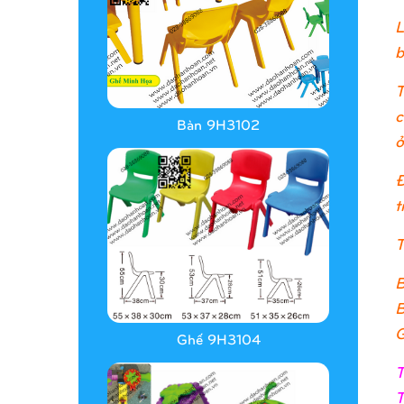
L
b
T
c
Bàn 9H3102
ở
Đ
t
T
B
B
G
Ghế 9H3104
T
T