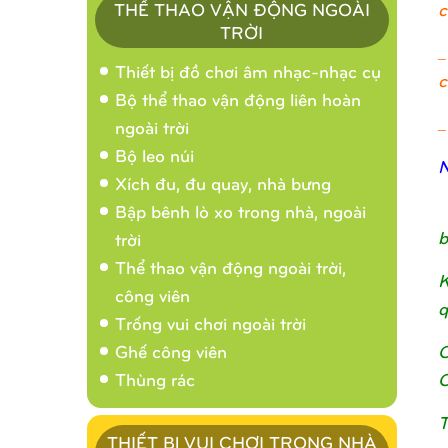
c
THỂ THAO VẬN ĐỘNG NGOÀI
TRỜI
_
Thiết bị đồ chơi âm nhạc-nhạc cụ
c
Bộ thể thao vận động liên hoàn
_
ngoài trời
Bộ leo núi
N
Xích đu, đu quay, nhà bưng
Bập bênh lò xo trong nhà, ngoài
b
trời
Thể thao vận động ngoài trời,
K
công viên
q
Trống vui chơi ngoài trời
C
Ghế công viên
C
Thùng rác
T
THIẾT BỊ VUI CHƠI TRONG NHÀ