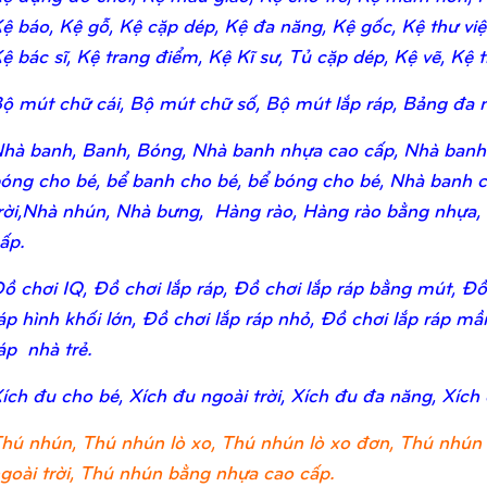
ệ báo, Kệ gỗ, Kệ cặp dép, Kệ đa năng, Kệ gốc, Kệ thư viện,
ệ bác sĩ, Kệ trang điểm, Kệ Kĩ sư, Tủ cặp dép, Kệ vẽ, Kệ tr
ộ mút chữ cái, Bộ mút chữ số, Bộ mút lắp ráp, Bảng đa n
hà banh, Banh, Bóng, Nhà banh nhựa cao cấp, Nhà banh
óng cho bé, bể banh cho bé, bể bóng cho bé, Nhà banh c
rời,Nhà nhún, Nhà bưng, Hàng rào, Hàng rào bằng nhựa,
ấp.
ồ chơi IQ, Đồ chơi lắp ráp, Đồ chơi lắp ráp bằng mút, Đồ 
áp hình khối lớn, Đồ chơi lắp ráp nhỏ, Đồ chơi lắp ráp m
áp nhà trẻ.
ích đu cho bé, Xích đu ngoài trời, Xích đu đa năng, Xích
hú nhún, Thú nhún lò xo, Thú nhún lò xo đơn, Thú nhún 
goài trời, Thú nhún bằng nhựa cao cấp.