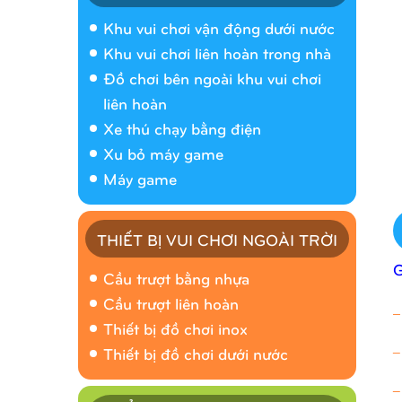
Khu vui chơi vận động dưới nước
Khu vui chơi liên hoàn trong nhà
Đồ chơi bên ngoài khu vui chơi
liên hoàn
Xe thú chạy bằng điện
Xu bỏ máy game
Máy game
THIẾT BỊ VUI CHƠI NGOÀI TRỜI
Cầu trượt bằng nhựa
Cầu trượt liên hoàn
_
Thiết bị đồ chơi inox
_
Thiết bị đồ chơi dưới nước
_