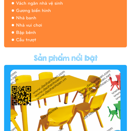
Vách ngăn nhà vệ sinh
Gương biến hình
Nhà banh
Nhà vui chơi
Bập bênh
Cầu trượt
Hàng rào/nhà banh 9H5412