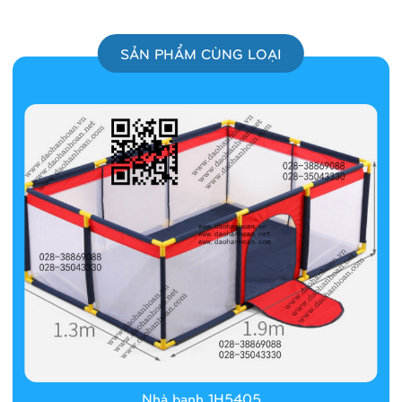
SẢN PHẨM CÙNG LOẠI
Nhà banh 1H5405