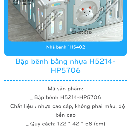
Nhà banh 1H5402
Bập bênh bằng nhựa H5214-
HP5706
Mã sản phẩm:
_ Bập bênh H5214-HP5706
_ Chất liệu : nhựa cao cấp, không phai màu, độ
bền cao
_ Quy cách: 122 * 42 * 58 (cm)