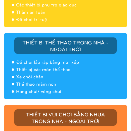
Các thiết bị phụ trợ giáo dục
Thảm an toàn
Đồ chơi trí tuệ
THIẾT BỊ THỂ THAO TRONG NHÀ -
NGOÀI TRỜI
Đồ chơi lắp ráp bằng mút xốp
Thiết bị các môn thể thao
Xe chòi chân
Thể thao mầm non
Hang chui/ vòng chui
Nhà banh 9H5408
THIẾT BỊ VUI CHƠI BẰNG NHỰA
TRONG NHÀ - NGOÀI TRỜI