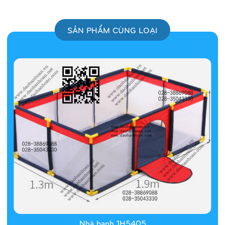
SẢN PHẨM CÙNG LOẠI
Nhà banh 1H5405