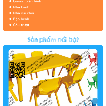
Gương biến hình
Nhà banh
Nhà vui chơi
Bập bênh
Cầu trượt
Hàng rào/nhà banh 9H5412