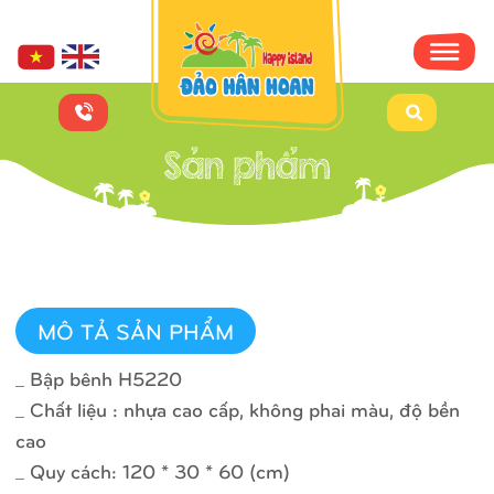
MÔ TẢ SẢN PHẨM
_ Bập bênh H5220
_ Chất liệu : nhựa cao cấp, không phai màu, độ bền
cao
_ Quy cách: 120 * 30 * 60 (cm)