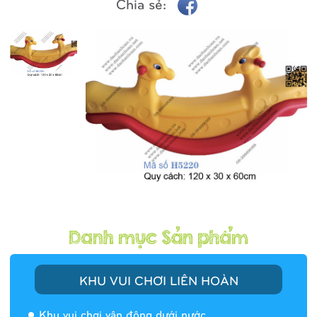
Chia sẻ:
KHU VUI CHƠI LIÊN HOÀN
Khu vui chơi vận động dưới nước