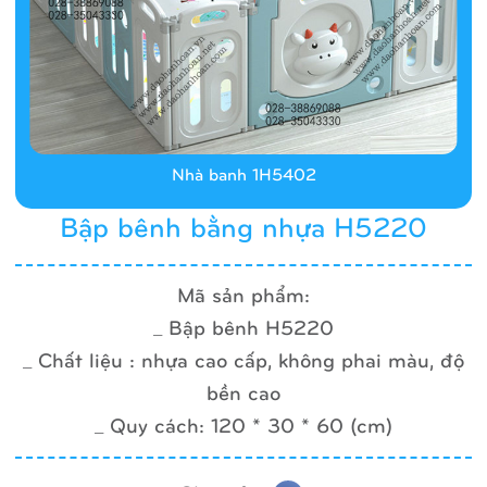
Nhà banh 1H5402
Bập bênh bằng nhựa H5220
Mã sản phẩm:
_ Bập bênh H5220
_ Chất liệu : nhựa cao cấp, không phai màu, độ
bền cao
_ Quy cách: 120 * 30 * 60 (cm)