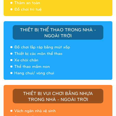
Thảm an toàn
Đồ chơi trí tuệ
THIẾT BỊ THỂ THAO TRONG NHÀ -
NGOÀI TRỜI
Đồ chơi lắp ráp bằng mút xốp
Thiết bị các môn thể thao
Xe chòi chân
Thể thao mầm non
Hang chui/ vòng chui
Nhà banh 9H5408
THIẾT BỊ VUI CHƠI BẰNG NHỰA
TRONG NHÀ - NGOÀI TRỜI
Vách ngăn nhà vệ sinh