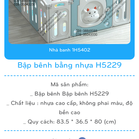
Nhà banh 1H5402
Bập bênh bằng nhựa H5229
Mã sản phẩm:
_ Bập bênh Bập bênh H5229
_ Chất liệu : nhựa cao cấp, không phai màu, độ
bền cao
_ Quy cách: 83.5 * 36.5 * 80 (cm)