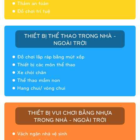
Thảm an toàn
Đồ chơi trí tuệ
THIẾT BỊ THỂ THAO TRONG NHÀ -
NGOÀI TRỜI
Đồ chơi lắp ráp bằng mút xốp
Thiết bị các môn thể thao
Xe chòi chân
Thể thao mầm non
Hang chui/ vòng chui
Nhà banh 9H5408
THIẾT BỊ VUI CHƠI BẰNG NHỰA
TRONG NHÀ - NGOÀI TRỜI
Vách ngăn nhà vệ sinh