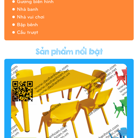
Gương biến hình
Nhà banh
Nhà vui chơi
Bập bênh
Cầu trượt
Hàng rào/nhà banh 9H5412