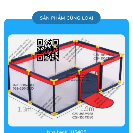
SẢN PHẨM CÙNG LOẠI
Nhà banh 1H5405