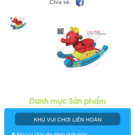
Chia sẻ:
KHU VUI CHƠI LIÊN HOÀN
Khu vui chơi vận động dưới nước