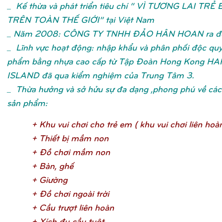
_
Kế thừa và phát triển tiêu chí “ VÌ TƯƠNG LAI TRẺ
TRÊN TOÀN THẾ GIỚI” tại Việt Nam
_ Năm 2008: CÔNG TY TNHH ĐẢO HÂN HOAN ra đờ
_ Lĩnh vực hoạt động: nhập khẩu và phân phối độc qu
phẩm bằng nhựa cao cấp từ Tập Đoàn Hong Kong H
ISLAND đã qua kiểm nghiệm của Trung Tâm 3.
_ Thừa hưởng và sở hửu sự đa dạng ,phong phú về các 
sản phẩm:
+ Khu vui chơ
i cho trẻ
em ( khu vui chơ
i liên hoà
+ Thiế
t bị
mầ
m no
n
+ Đồ
chơ
i mầ
m no
n
+ Bàn, ghế
+ Giườ
n
g
+ Đồ
chơ
i ngoài trờ
i
+ Cầ
u trượ
t liên hoà
n
+ Xích đu cầ
u tuộ
t