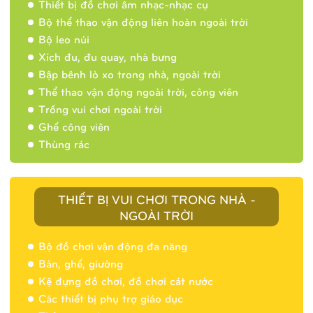
Thiết bị đồ chơi âm nhạc-nhạc cụ
Bộ thể thao vận động liên hoàn ngoài trời
Bộ leo núi
Xích đu, đu quay, nhà bưng
Bập bênh lò xo trong nhà, ngoài trời
Thể thao vận động ngoài trời, công viên
Trống vui chơi ngoài trời
Ghế công viên
Thùng rác
THIẾT BỊ VUI CHƠI TRONG NHÀ -
NGOÀI TRỜI
Bộ đồ chơi vận động đa năng
Bàn, ghế, giường
Nhà banh 9H5404
Kệ đựng đồ chơi, đồ chơi cát nước
Các thiết bị phụ trợ giáo dục