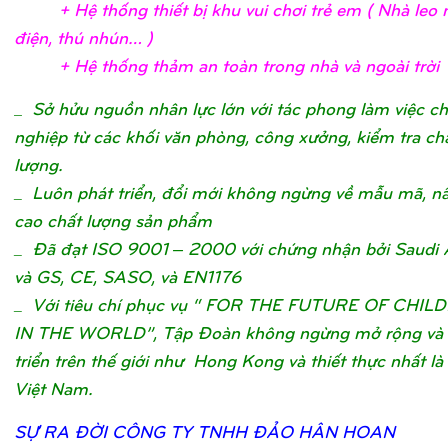
+ Hệ
thố
ng thiế
t bị
khu vui chơ
i trẻ
em ( Nhà leo n
điệ
n, thú nhún…
)
+ Hệ
thố
ng thả
m an toàn trong nhà và ngoài trờ
i
_
Sở hửu nguồn nhân lực lớn với tác phong làm việc c
nghiệp từ các khối văn phòng, công xưởng, kiểm tra ch
lượng.
_ Luôn phát triển, đổi mới không ngừng về mẫu mã, n
cao chất lượng sản phẩm
_ Đã đạt ISO 9001 – 2000 với chứng nhận bởi Saudi 
và GS, CE, SASO, và EN1176
_ Với tiêu chí phục vụ “ FOR THE FUTURE OF CHIL
IN THE WORLD”, Tập Đoàn không ngừng mở rộng và 
triển trên thế giới như Hong Kong và thiết thực nhất là 
Việt Nam.
SỰ
RA ĐỜ
I CÔNG TY TNHH ĐẢ
O HÂN HOA
N