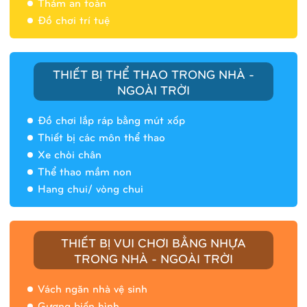
Thảm an toàn
Đồ chơi trí tuệ
THIẾT BỊ THỂ THAO TRONG NHÀ -
NGOÀI TRỜI
Đồ chơi lắp ráp bằng mút xốp
Thiết bị các môn thể thao
Xe chòi chân
Thể thao mầm non
Hang chui/ vòng chui
Nhà banh 9H5408
THIẾT BỊ VUI CHƠI BẰNG NHỰA
TRONG NHÀ - NGOÀI TRỜI
Vách ngăn nhà vệ sinh
Gương biến hình