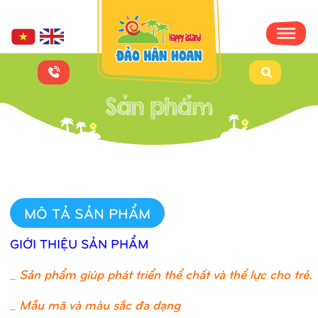
MÔ TẢ SẢN PHẨM
GIỚI THIỆU SẢN PHẨM
_
Sản phẩm giúp phát triển thể chất và thể lực cho trẻ.
_ Mẫu mã và màu sắc đa dạng