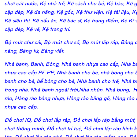
chơi cát nước, Kệ nhà trẻ, Kệ sách cho bé, Kệ báo, Kệ 
cặp dép, Kệ đa năng, Kệ gốc, Kệ thư viện, Kệ tài liệu, K
Kệ siêu thị, Kệ nấu ăn, Kệ bác sĩ, Kệ trang điểm, Kệ Kĩ 
cặp dép, Kệ vẽ, Kệ trang trí.
Bộ mút chữ cái, Bộ mút chữ số, Bộ mút lắp ráp, Bảng 
năng, Bảng từ, Bảng viết.
Nhà banh, Banh, Bóng, Nhà banh nhựa cao cấp, Nhà b
nhựa cao cấp PE PP, Nhà banh cho bé, nhà bóng cho b
banh cho bé, bể bóng cho bé, Nhà banh cho trẻ, Nhà b
trong nhà, Nhà banh ngoài trời,Nhà nhún, Nhà bưng, 
rào, Hàng rào bằng nhựa, Hàng rào bằng gỗ, Hàng rào
nhựa cao cấp.
Đồ chơi IQ, Đồ chơi lắp ráp, Đồ chơi lắp ráp bằng mút,
chơi thông minh, Đồ chơi trí tuệ, Đồ chơi lắp ráp hình k
lớn, Đồ chơi lắp ráp nhỏ, Đồ chơi lắp ráp mầm non, Đồ