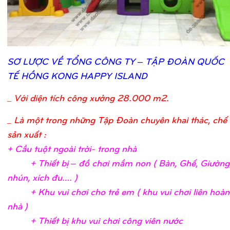
SƠ
LƯỢ
C VỀ
TỔ
NG CÔNG TY – TẬ
P ĐOÀN QUỐ
C
TẾ
HỒ
NG KONG HAPPY ISLAND
_
Với diện tích công xưởng 28.000 m2.
_ Là một trong những Tập Đoàn chuyên khai thác, chế 
sản xuất :
+ Cầ
u tuộ
t ngoài trờ
i- trong nh
à
+ Thiế
t bị
– đồ
chơ
i mầ
m non ( Bàn, Ghế
, Giườ
ng
nhún, xích đu….
)
+ Khu vui chơ
i c
ho trẻ
em ( khu vui chơ
i liên hoà
nhà
)
+ Thiế
t bị
khu vui chơ
i công viên nướ
c