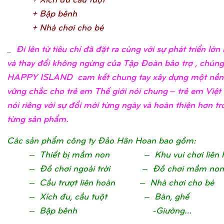
+ Bậ
p bên
h
+ Nhà chơ
i cho b
é
_
Đi lên từ tiêu chí đã đặt ra cùng với sự phát triển lớ
và thay đổi không ngừng của Tập Đoàn bảo trợ , chúng 
HAPPY ISLAND cam kết chung tay xây dựng một nền
vững chắc cho trẻ em Thế giới nói chung – trẻ em Việ
nói riêng với sự đổi mới từng ngày và hoàn thiện hơn t
từng sản phẩm.
Các sản phẩm công ty Đảo Hân Hoan bao gồm:
– Thiết bị mầm non – Khu vui chơi liên 
– Đồ chơi ngoài trời – Đồ chơi mầm non
– Cầu trượt liên hoàn – Nhà chơi cho bé
– Xích đu, cầu tuột – Bàn, ghế
– Bập bênh -Giường…