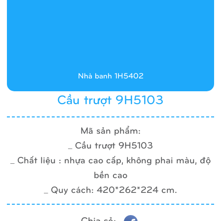
Nhà banh 1H5402
Cầu trượt 9H5103
Mã sản phẩm:
_ Cầu trượt 9H5103
_ Chất liệu : nhựa cao cấp, không phai màu, độ
bền cao
_ Quy cách: 420*262*224 cm.
Chia sẻ: