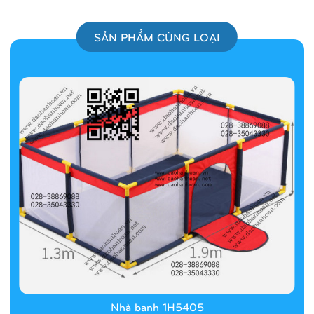
SẢN PHẨM CÙNG LOẠI
Nhà banh 1H5405