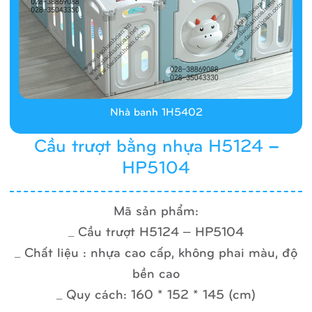
Nhà banh 1H5402
Cầu trượt bằng nhựa H5124 –
HP5104
Mã sản phẩm:
_ Cầu trượt H5124 – HP5104
_ Chất liệu : nhựa cao cấp, không phai màu, độ
bền cao
_ Quy cách: 160 * 152 * 145 (cm)