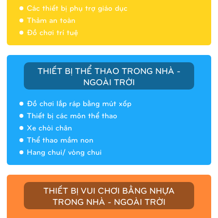
Các thiết bị phụ trợ giáo dục
Thảm an toàn
Đồ chơi trí tuệ
THIẾT BỊ THỂ THAO TRONG NHÀ -
NGOÀI TRỜI
Đồ chơi lắp ráp bằng mút xốp
Thiết bị các môn thể thao
Xe chòi chân
Thể thao mầm non
Hang chui/ vòng chui
Nhà banh 9H5408
THIẾT BỊ VUI CHƠI BẰNG NHỰA
TRONG NHÀ - NGOÀI TRỜI