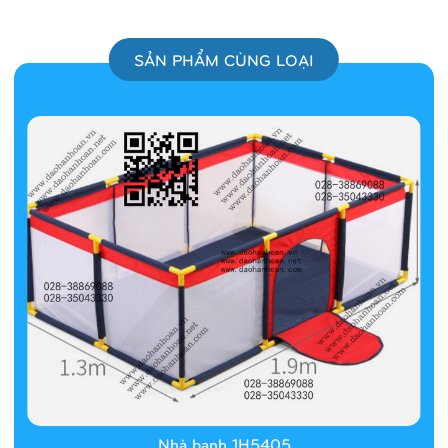
SẢN PHẨM CÙNG LOẠI
Nhà banh 1H5405