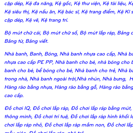
cặp dép, Kệ đa năng, Kệ gốc, Kệ thư viện, Kệ tài liệu, K
Kệ siêu thị, Kệ nấu ăn, Kệ bác sĩ, Kệ trang điểm, Kệ Kĩ 
cặp dép, Kệ vẽ, Kệ trang trí.
Bộ mút chữ cái, Bộ mút chữ số, Bộ mút lắp ráp, Bảng 
Bảng từ, Bảng viết.
Nhà banh, Banh, Bóng, Nhà banh nhựa cao cấp, Nhà b
nhựa cao cấp PE PP, Nhà banh cho bé, nhà bóng cho b
banh cho bé, bể bóng cho bé, Nhà banh cho trẻ, Nhà b
trong nhà, Nhà banh ngoài trời,Nhà nhún, Nhà bưng, H
Hàng rào bằng nhựa, Hàng rào bằng gỗ, Hàng rào bằn
cao cấp.
Đồ chơi IQ, Đồ chơi lắp ráp, Đồ chơi lắp ráp bằng mút,
thông minh, Đồ chơi trí tuệ, Đồ chơi lắp ráp hình khối 
chơi lắp ráp nhỏ, Đồ chơi lắp ráp mầm non, Đồ chơi lắ
mẫu giáo, Đồ chơi lắp ráp nhà trẻ.