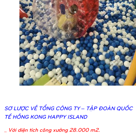
SƠ
LƯỢ
C VỀ
TỔ
NG CÔNG TY – TẬ
P ĐOÀN QUỐ
C
TẾ
HỒ
NG KONG HAPPY ISLAND
_
Với diện tích công xưởng 28.000 m2.