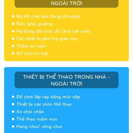
NGOÀI TRỜI
Bộ đồ chơi vận động đa năng
Bàn, ghế, giường
Nhà banh 9H5404
Kệ đựng đồ chơi, đồ chơi cát nước
Các thiết bị phụ trợ giáo dục
Thảm an toàn
Đồ chơi trí tuệ
THIẾT BỊ THỂ THAO TRONG NHÀ -
NGOÀI TRỜI
Đồ chơi lắp ráp bằng mút xốp
Thiết bị các môn thể thao
Xe chòi chân
Thể thao mầm non
Hang chui/ vòng chui
Nhà banh 9H5408