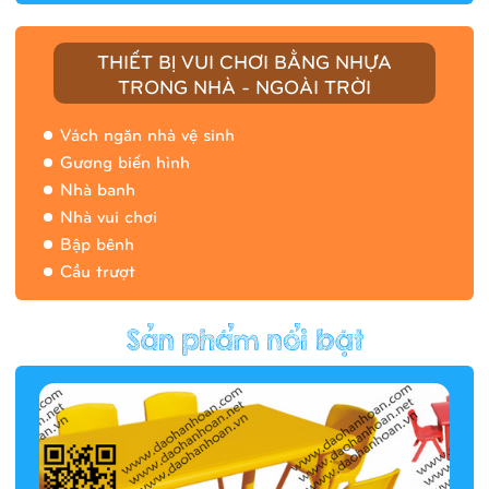
THIẾT BỊ VUI CHƠI BẰNG NHỰA
TRONG NHÀ - NGOÀI TRỜI
Vách ngăn nhà vệ sinh
Gương biến hình
Nhà banh
Nhà vui chơi
Bập bênh
Cầu trượt
Hàng rào/nhà banh 9H5412