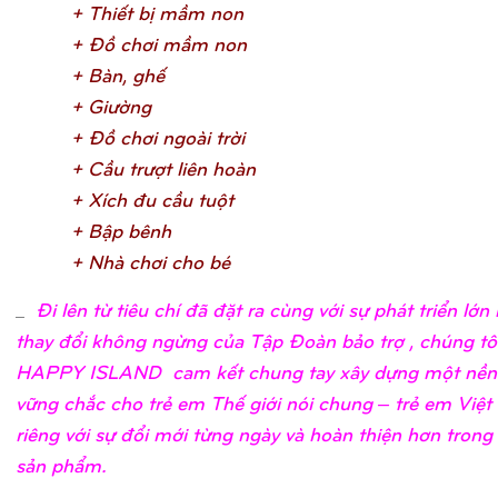
+ Thiế
t bị
mầ
m no
n
+ Đồ
chơ
i mầ
m no
n
+ Bàn, ghế
+ Giườ
n
g
+ Đồ
chơ
i ngoài trờ
i
+ Cầ
u trượ
t liên hoà
n
+ Xích đu cầ
u tuộ
t
+ Bậ
p bên
h
+ Nhà chơ
i cho b
é
_
Đi lên từ tiêu chí đã đặt ra cùng với sự phát triển lớ
thay đổi không ngừng của Tập Đoàn bảo trợ , chúng tô
HAPPY ISLAND cam kết chung tay xây dựng một nền
vững chắc cho trẻ em Thế giới nói chung – trẻ em Việ
riêng với sự đổi mới từng ngày và hoàn thiện hơn trong
sản phẩm.