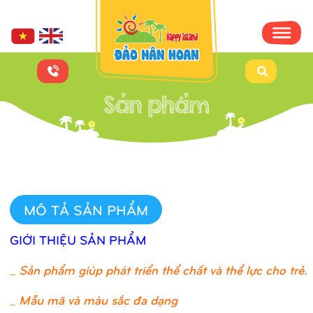
MÔ TẢ SẢN PHẨM
GIỚI THIỆU SẢN PHẨM
_
Sản phẩm giúp phát triển thể chất và thể lực cho trẻ.
_ Mẫu mã và màu sắc đa dạng