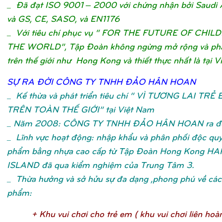
_ Đã đạt ISO 9001 – 2000 với chứng nhận bởi Saudi 
và GS, CE, SASO, và EN1176
_ Với tiêu chí phục vụ “ FOR THE FUTURE OF CHIL
THE WORLD”, Tập Đoàn không ngừng mở rộng và phát
trên thế giới như Hong Kong và thiết thực nhất là tại V
SỰ
RA ĐỜ
I CÔNG TY TNHH ĐẢ
O HÂN HOA
N
_
Kế thừa và phát triển tiêu chí “ VÌ TƯƠNG LAI TRẺ
TRÊN TOÀN THẾ GIỚI” tại Việt Nam
_ Năm 2008: CÔNG TY TNHH ĐẢO HÂN HOAN ra đờ
_ Lĩnh vực hoạt động: nhập khẩu và phân phối độc qu
phẩm bằng nhựa cao cấp từ Tập Đoàn Hong Kong H
ISLAND đã qua kiểm nghiệm của Trung Tâm 3.
_ Thừa hưởng và sở hửu sự đa dạng ,phong phú về các 
phẩm:
+ Khu vui chơ
i cho trẻ
em ( khu vui chơ
i liên hoà