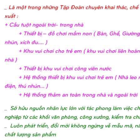
_ Là một trong những Tập Đoàn chuyên khai thác, chế 
xuất :
+ Cầ
u tuộ
t ngoài trờ
i- trong nh
à
+ Thiế
t bị
– đồ
chơ
i mầ
m non ( Bàn, Ghế
, Giườ
ng
nhún, xích đu….
)
+ Khu vui chơ
i c
ho trẻ
em ( khu vui chơ
i liên hoà
nhà
)
+ Thiế
t bị
khu vui chơ
i công viên nướ
c
+ Hệ
thố
ng thiế
t bị
khu vui chơ
i trẻ
em ( Nhà leo n
điệ
n, thú nhún…
)
+ Hệ
thố
ng thả
m an toàn trong nhà và ngoài trờ
i
_
Sở hửu nguồn nhân lực lớn với tác phong làm việc c
nghiệp từ các khối văn phòng, công xưởng, kiểm tra ch
_ Luôn phát triển, đổi mới không ngừng về mẫu mã, n
chất lượng sản phẩm