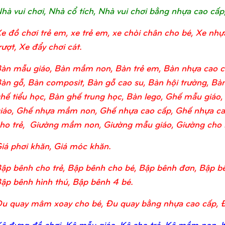
hà vui chơi, Nhà cổ tích, Nhà vui chơi bằng nhựa cao cấp
e đồ chơi trẻ em, xe trẻ em, xe chòi chân cho bé, Xe nhự
rượt, Xe đẩy chơi cát.
àn mẫu giáo, Bàn mầm non, Bàn trẻ em, Bàn nhựa cao c
àn gỗ, Bàn composit, Bàn gỗ cao su, Bàn hội trường, Bàn
hế tiểu học, Bàn ghế trung học, Bàn lego, Ghế mẫu giá
iáo, Ghế nhựa mầm non, Ghế nhựa cao cấp, Ghế nhựa ca
ho trẻ, Giường mầm non, Giường mẫu giáo, Giường cho bé
iá phơi khăn, Giá móc khăn.
ập bênh cho trẻ, Bập bênh cho bé, Bập bênh đơn, Bập bê
ập bênh hình thú, Bập bênh 4 bé.
u quay mâm xoay cho bé, Đu quay bằng nhựa cao cấp, 
ệ đựng đồ chơi, Kệ mẫu giáo, Kệ cho trẻ, Kệ mầm non, Kệ