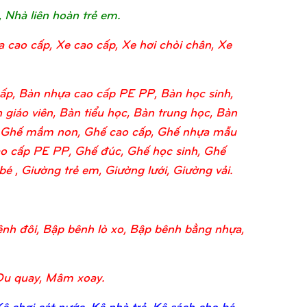
, Nhà liên hoàn trẻ em.
a cao cấp, Xe cao cấp, Xe hơi chòi chân, Xe
ấp, Bàn nhựa cao cấp PE PP, Bàn học sinh,
 giáo viên, Bàn tiểu học, Bàn trung học, Bàn
o, Ghế mầm non, Ghế cao cấp, Ghế nhựa mẫu
o cấp PE PP, Ghế đúc, Ghế học sinh, Ghế
 , Giường trẻ em, Giường lưới, Giường vải.
nh đôi, Bập bênh lò xo, Bập bênh bằng nhựa,
Đu quay, Mâm xoay.
 chơi cát nước, Kệ nhà trẻ, Kệ sách cho bé,