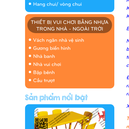
Hang chui/ vòng chui
K
K
THIẾT BỊ VUI CHƠI BẰNG NHỰA
B
TRONG NHÀ - NGOÀI TRỜI
Nhà banh 9H5408
Vách ngăn nhà vệ sinh
N
Gương biến hình
b
Nhà banh
t
Nhà vui chơi
c
Bập bênh
Đ
Cầu trượt
r
r
Hàng rào/nhà banh 9H5412
X
T
n