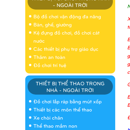
- NGOÀI TRỜI
N
Bộ đồ chơi vận động đa năng
X
Bàn, ghế, giường
t
Kệ đựng đồ chơi, đồ chơi cát
B
nước
B
Các thiết bị phụ trợ giáo dục
g
Thảm an toàn
g
Đồ chơi trí tuệ
c
THIẾT BỊ THỂ THAO TRONG
G
NHÀ - NGOÀI TRỜI
Nhà banh 9H5404
B
Đồ chơi lắp ráp bằng mút xốp
B
Thiết bị các môn thể thao
Đ
Xe chòi chân
Thể thao mầm non
K