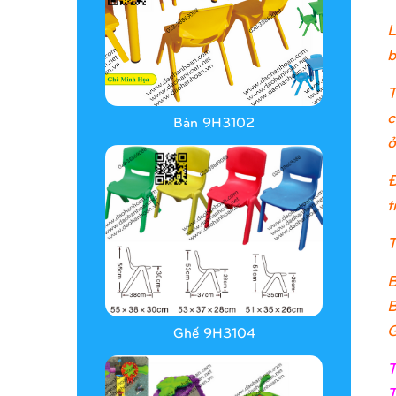
L
b
T
c
Bàn 9H3102
ở
Đ
t
T
B
B
G
Ghế 9H3104
T
T