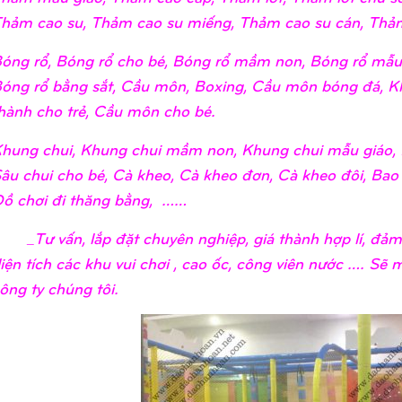
hảm cao su, Thảm cao su miếng, Thảm cao su cán, Thảm
óng rổ, Bóng rổ cho bé, Bóng rổ mầm non, Bóng rổ mẫu 
óng rổ bằng sắt, Cầu môn, Boxing, Cầu môn bóng đá, K
hành cho trẻ, Cầu môn cho bé.
hung chui, Khung chui mầm non, Khung chui mẫu giáo, 
âu chui cho bé, Cà kheo, Cà kheo đơn, Cà kheo đôi, Bao
ồ chơi đi thăng bằng, ……
Tư vấn, lắp đặt chuyên nghiệp, giá thành hợp lí, đảm 
iện tích các khu vui chơi , cao ốc, công viên nước …. Sẽ
ông ty chúng tôi.