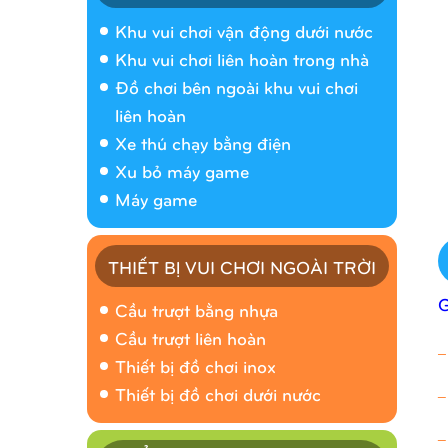
Khu vui chơi vận động dưới nước
Khu vui chơi liên hoàn trong nhà
Đồ chơi bên ngoài khu vui chơi
liên hoàn
Xe thú chạy bằng điện
Xu bỏ máy game
Máy game
THIẾT BỊ VUI CHƠI NGOÀI TRỜI
Cầu trượt bằng nhựa
Cầu trượt liên hoàn
_
Thiết bị đồ chơi inox
_
Thiết bị đồ chơi dưới nước
_