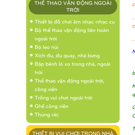
THỂ THAO VẬN ĐỘNG NGOÀI
c
TRỜI
_
Thiết bị đồ chơi âm nhạc-nhạc cụ
c
Bộ thể thao vận động liên hoàn
_
ngoài trời
Bộ leo núi
N
Xích đu, đu quay, nhà bưng
Bập bênh lò xo trong nhà, ngoài
trời
b
Thể thao vận động ngoài trời,
K
công viên
q
Trống vui chơi ngoài trời
Ghế công viên
C
Thùng rác
C
T
THIẾT BỊ VUI CHƠI TRONG NHÀ