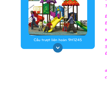
T
B
B
t
K
Cầu trượt liên hoàn 9H1245
S
Đ
_
d
c
Cầu trượt liên hoàn 9H1313