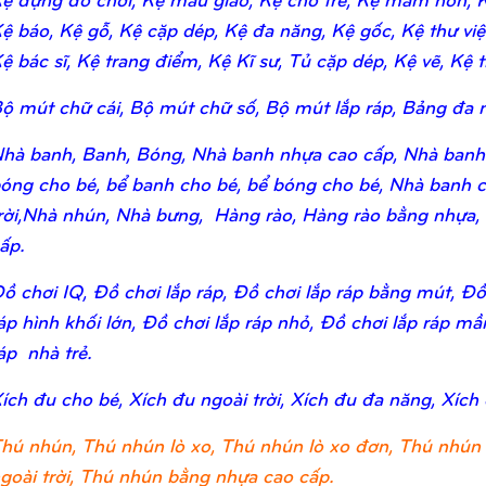
ệ báo, Kệ gỗ, Kệ cặp dép, Kệ đa năng, Kệ gốc, Kệ thư viện,
ệ bác sĩ, Kệ trang điểm, Kệ Kĩ sư, Tủ cặp dép, Kệ vẽ, Kệ tr
ộ mút chữ cái, Bộ mút chữ số, Bộ mút lắp ráp, Bảng đa n
hà banh, Banh, Bóng, Nhà banh nhựa cao cấp, Nhà banh
óng cho bé, bể banh cho bé, bể bóng cho bé, Nhà banh c
rời,Nhà nhún, Nhà bưng, Hàng rào, Hàng rào bằng nhựa,
ấp.
ồ chơi IQ, Đồ chơi lắp ráp, Đồ chơi lắp ráp bằng mút, Đồ 
áp hình khối lớn, Đồ chơi lắp ráp nhỏ, Đồ chơi lắp ráp m
áp nhà trẻ.
ích đu cho bé, Xích đu ngoài trời, Xích đu đa năng, Xích
hú nhún, Thú nhún lò xo, Thú nhún lò xo đơn, Thú nhún 
goài trời, Thú nhún bằng nhựa cao cấp.