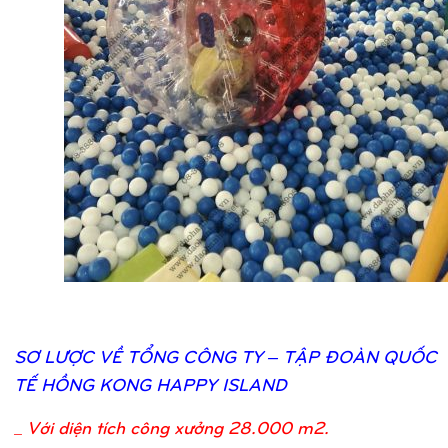
SƠ
LƯỢ
C VỀ
TỔ
NG CÔNG TY – TẬ
P ĐOÀN QUỐ
C
TẾ
HỒ
NG KONG HAPPY ISLAND
_
Với diện tích công xưởng 28.000 m2.