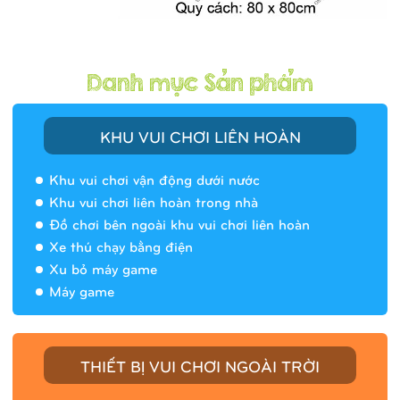
KHU VUI CHƠI LIÊN HOÀN
Khu vui chơi vận động dưới nước
Khu vui chơi liên hoàn trong nhà
Đồ chơi bên ngoài khu vui chơi liên hoàn
Xe thú chạy bằng điện
Xu bỏ máy game
Máy game
THIẾT BỊ VUI CHƠI NGOÀI TRỜI