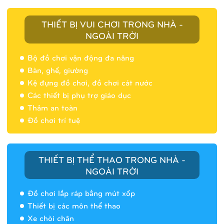
THIẾT BỊ VUI CHƠI TRONG NHÀ -
NGOÀI TRỜI
Bộ đồ chơi vận động đa năng
Bàn, ghế, giường
Nhà banh 9H5404
Kệ đựng đồ chơi, đồ chơi cát nước
Các thiết bị phụ trợ giáo dục
Thảm an toàn
Đồ chơi trí tuệ
THIẾT BỊ THỂ THAO TRONG NHÀ -
NGOÀI TRỜI
Đồ chơi lắp ráp bằng mút xốp
Thiết bị các môn thể thao
Xe chòi chân