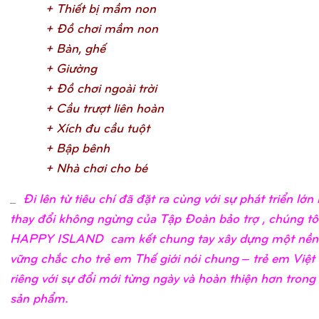
+ Thiế
t bị
mầ
m no
n
+ Đồ
chơ
i mầ
m no
n
+ Bàn, ghế
+ Giườ
n
g
+ Đồ
chơ
i ngoài trờ
i
+ Cầ
u trượ
t liên hoà
n
+ Xích đu cầ
u tuộ
t
+ Bậ
p bên
h
+ Nhà chơ
i cho b
é
_
Đi lên từ tiêu chí đã đặt ra cùng với sự phát triển lớ
thay đổi không ngừng của Tập Đoàn bảo trợ , chúng tô
HAPPY ISLAND cam kết chung tay xây dựng một nền
vững chắc cho trẻ em Thế giới nói chung – trẻ em Việ
riêng với sự đổi mới từng ngày và hoàn thiện hơn trong
sản phẩm.