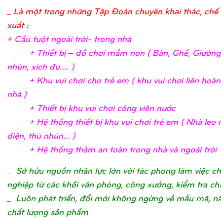
_ Là một trong những Tập Đoàn chuyên khai thác, chế 
xuất :
+ Cầ
u tuộ
t ngoài trờ
i- trong nh
à
+ Thiế
t bị
– đồ
chơ
i mầ
m non ( Bàn, Ghế
, Giườ
ng
nhún, xích đu….
)
+ Khu vui chơ
i c
ho trẻ
em ( khu vui chơ
i liên hoà
nhà
)
+ Thiế
t bị
khu vui chơ
i công viên nướ
c
+ Hệ
thố
ng thiế
t bị
khu vui chơ
i trẻ
em ( Nhà leo n
điệ
n, thú nhún…
)
+ Hệ
thố
ng thả
m an toàn trong nhà và ngoài trờ
i
_
Sở hửu nguồn nhân lực lớn với tác phong làm việc c
nghiệp từ các khối văn phòng, công xưởng, kiểm tra ch
_ Luôn phát triển, đổi mới không ngừng về mẫu mã, n
chất lượng sản phẩm