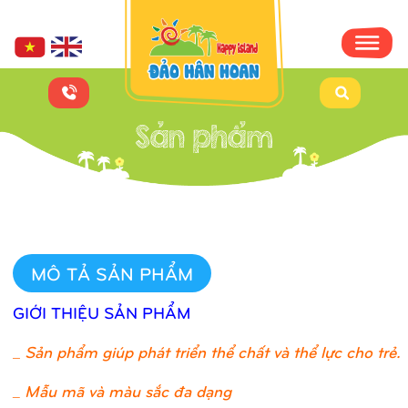
MÔ TẢ SẢN PHẨM
GIỚI THIỆU SẢN PHẨM
_
Sản phẩm giúp phát triển thể chất và thể lực cho trẻ.
_ Mẫu mã và màu sắc đa dạng