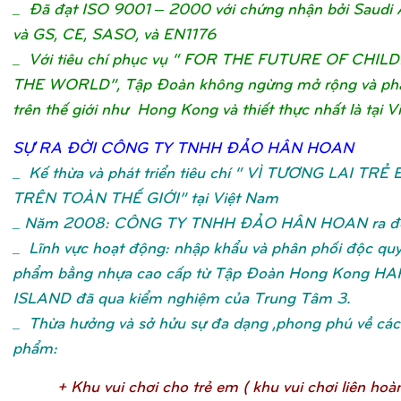
_ Đã đạt ISO 9001 – 2000 với chứng nhận bởi Saudi 
và GS, CE, SASO, và EN1176
_ Với tiêu chí phục vụ “ FOR THE FUTURE OF CHIL
THE WORLD”, Tập Đoàn không ngừng mở rộng và phát
trên thế giới như Hong Kong và thiết thực nhất là tại V
SỰ
RA ĐỜ
I CÔNG TY TNHH ĐẢ
O HÂN HOA
N
_
Kế thừa và phát triển tiêu chí “ VÌ TƯƠNG LAI TRẺ
TRÊN TOÀN THẾ GIỚI” tại Việt Nam
_ Năm 2008: CÔNG TY TNHH ĐẢO HÂN HOAN ra đờ
_ Lĩnh vực hoạt động: nhập khẩu và phân phối độc qu
phẩm bằng nhựa cao cấp từ Tập Đoàn Hong Kong H
ISLAND đã qua kiểm nghiệm của Trung Tâm 3.
_ Thừa hưởng và sở hửu sự đa dạng ,phong phú về các 
phẩm:
+ Khu vui chơ
i cho trẻ
em ( khu vui chơ
i liên hoà