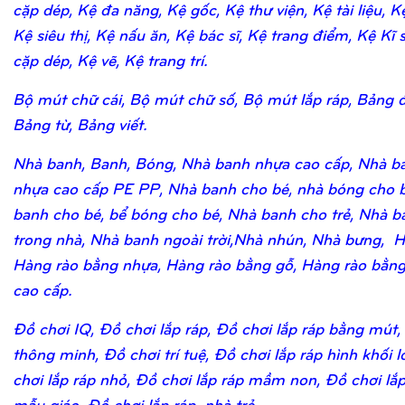
cặp dép, Kệ đa năng, Kệ gốc, Kệ thư viện, Kệ tài liệu, K
Kệ siêu thị, Kệ nấu ăn, Kệ bác sĩ, Kệ trang điểm, Kệ Kĩ 
cặp dép, Kệ vẽ, Kệ trang trí.
Bộ mút chữ cái, Bộ mút chữ số, Bộ mút lắp ráp, Bảng 
Bảng từ, Bảng viết.
Nhà banh, Banh, Bóng, Nhà banh nhựa cao cấp, Nhà b
nhựa cao cấp PE PP, Nhà banh cho bé, nhà bóng cho b
banh cho bé, bể bóng cho bé, Nhà banh cho trẻ, Nhà b
trong nhà, Nhà banh ngoài trời,Nhà nhún, Nhà bưng, H
Hàng rào bằng nhựa, Hàng rào bằng gỗ, Hàng rào bằn
cao cấp.
Đồ chơi IQ, Đồ chơi lắp ráp, Đồ chơi lắp ráp bằng mút,
thông minh, Đồ chơi trí tuệ, Đồ chơi lắp ráp hình khối 
chơi lắp ráp nhỏ, Đồ chơi lắp ráp mầm non, Đồ chơi lắ
mẫu giáo, Đồ chơi lắp ráp nhà trẻ.