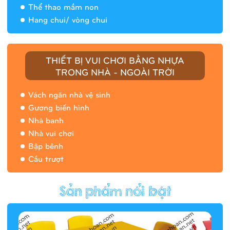
Thể thao mầm non
Hang chui/ vòng chui
Nhà banh 9H5408
THIẾT BỊ VUI CHƠI BẰNG NHỰA
TRONG NHÀ - NGOÀI TRỜI
Vách ngăn nhà vệ sinh
Gương biến hình
Nhà banh
Nhà vui chơi
Bập bênh
Cầu trượt
Hàng rào/nhà banh 9H5412