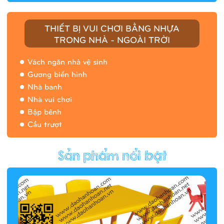
THIẾT BỊ VUI CHƠI BẰNG NHỰA
TRONG NHÀ - NGOÀI TRỜI
Vách ngăn nhà vệ sinh
Gương biến hình
Nhà banh
Nhà vui chơi
Bập bênh
Cầu trượt
Hàng rào/nhà banh 9H5412