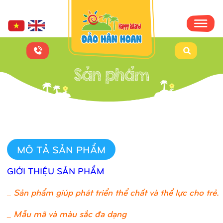
MÔ TẢ SẢN PHẨM
GIỚI THIỆU SẢN PHẨM
_
Sản phẩm giúp phát triển thể chất và thể lực cho trẻ.
_ Mẫu mã và màu sắc đa dạng