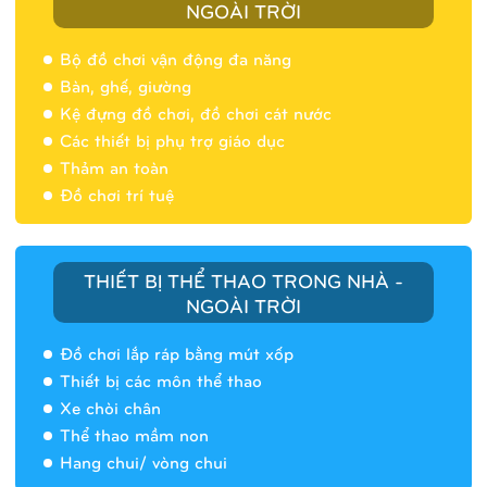
NGOÀI TRỜI
Bộ đồ chơi vận động đa năng
Bàn, ghế, giường
Nhà banh 9H5404
Kệ đựng đồ chơi, đồ chơi cát nước
Các thiết bị phụ trợ giáo dục
Thảm an toàn
Đồ chơi trí tuệ
THIẾT BỊ THỂ THAO TRONG NHÀ -
NGOÀI TRỜI
Đồ chơi lắp ráp bằng mút xốp
Thiết bị các môn thể thao
Xe chòi chân
Thể thao mầm non
Hang chui/ vòng chui
Nhà banh 9H5408