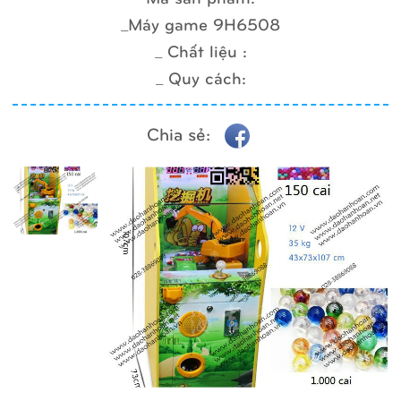
_Máy game 9H6508
_ Chất liệu :
_ Quy cách:
Chia sẻ: