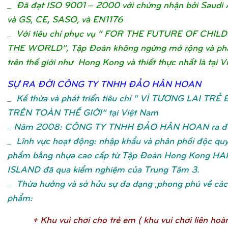
_ Đã đạt ISO 9001 – 2000 với chứng nhận bởi Saudi 
và GS, CE, SASO, và EN1176
_ Với tiêu chí phục vụ “ FOR THE FUTURE OF CHIL
THE WORLD”, Tập Đoàn không ngừng mở rộng và phát
trên thế giới như Hong Kong và thiết thực nhất là tại V
SỰ
RA ĐỜ
I CÔNG TY TNHH ĐẢ
O HÂN HOA
N
_
Kế thừa và phát triển tiêu chí “ VÌ TƯƠNG LAI TRẺ
TRÊN TOÀN THẾ GIỚI” tại Việt Nam
_ Năm 2008: CÔNG TY TNHH ĐẢO HÂN HOAN ra đờ
_ Lĩnh vực hoạt động: nhập khẩu và phân phối độc qu
phẩm bằng nhựa cao cấp từ Tập Đoàn Hong Kong H
ISLAND đã qua kiểm nghiệm của Trung Tâm 3.
_ Thừa hưởng và sở hửu sự đa dạng ,phong phú về các 
phẩm:
+ Khu vui chơ
i cho trẻ
em ( khu vui chơ
i liên hoà