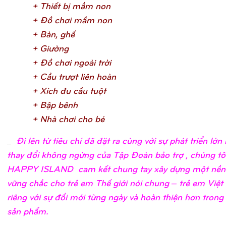
+ Thiế
t bị
mầ
m no
n
+ Đồ
chơ
i mầ
m no
n
+ Bàn, ghế
+ Giườ
n
g
+ Đồ
chơ
i ngoài trờ
i
+ Cầ
u trượ
t liên hoà
n
+ Xích đu cầ
u tuộ
t
+ Bậ
p bên
h
+ Nhà chơ
i cho b
é
_
Đi lên từ tiêu chí đã đặt ra cùng với sự phát triển lớ
thay đổi không ngừng của Tập Đoàn bảo trợ , chúng tô
HAPPY ISLAND cam kết chung tay xây dựng một nền
vững chắc cho trẻ em Thế giới nói chung – trẻ em Việ
riêng với sự đổi mới từng ngày và hoàn thiện hơn trong
sản phẩm.