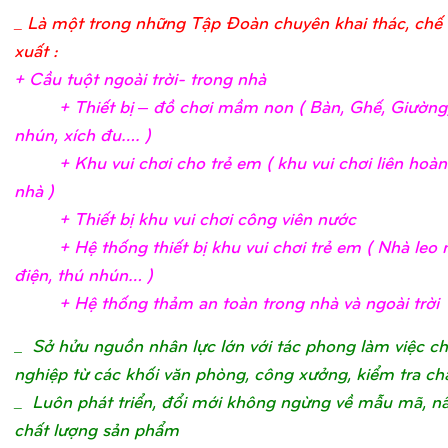
_ Là một trong những Tập Đoàn chuyên khai thác, chế 
xuất :
+ Cầ
u tuộ
t ngoài trờ
i- trong nh
à
+ Thiế
t bị
– đồ
chơ
i mầ
m non ( Bàn, Ghế
, Giườ
ng
nhún, xích đu….
)
+ Khu vui chơ
i c
ho trẻ
em ( khu vui chơ
i liên hoà
nhà
)
+ Thiế
t bị
khu vui chơ
i công viên nướ
c
+ Hệ
thố
ng thiế
t bị
khu vui chơ
i trẻ
em ( Nhà leo n
điệ
n, thú nhún…
)
+ Hệ
thố
ng thả
m an toàn trong nhà và ngoài trờ
i
_
Sở hửu nguồn nhân lực lớn với tác phong làm việc c
nghiệp từ các khối văn phòng, công xưởng, kiểm tra ch
_ Luôn phát triển, đổi mới không ngừng về mẫu mã, n
chất lượng sản phẩm