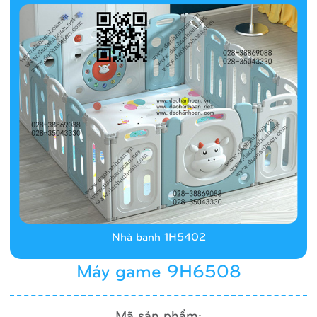
Nhà banh 1H5402
Máy game 9H6508
Mã sản phẩm: