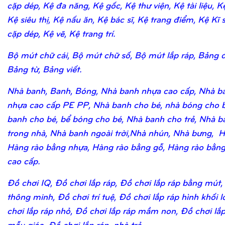
cặp dép, Kệ đa năng, Kệ gốc, Kệ thư viện, Kệ tài liệu, K
Kệ siêu thị, Kệ nấu ăn, Kệ bác sĩ, Kệ trang điểm, Kệ Kĩ 
cặp dép, Kệ vẽ, Kệ trang trí.
Bộ mút chữ cái, Bộ mút chữ số, Bộ mút lắp ráp, Bảng 
Bảng từ, Bảng viết.
Nhà banh, Banh, Bóng, Nhà banh nhựa cao cấp, Nhà b
nhựa cao cấp PE PP, Nhà banh cho bé, nhà bóng cho b
banh cho bé, bể bóng cho bé, Nhà banh cho trẻ, Nhà b
trong nhà, Nhà banh ngoài trời,Nhà nhún, Nhà bưng, H
Hàng rào bằng nhựa, Hàng rào bằng gỗ, Hàng rào bằn
cao cấp.
Đồ chơi IQ, Đồ chơi lắp ráp, Đồ chơi lắp ráp bằng mút,
thông minh, Đồ chơi trí tuệ, Đồ chơi lắp ráp hình khối 
chơi lắp ráp nhỏ, Đồ chơi lắp ráp mầm non, Đồ chơi lắ
mẫu giáo, Đồ chơi lắp ráp nhà trẻ.