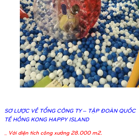
SƠ
LƯỢ
C VỀ
TỔ
NG CÔNG TY – TẬ
P ĐOÀN QUỐ
C
TẾ
HỒ
NG KONG HAPPY ISLAND
_
Với diện tích công xưởng 28.000 m2.