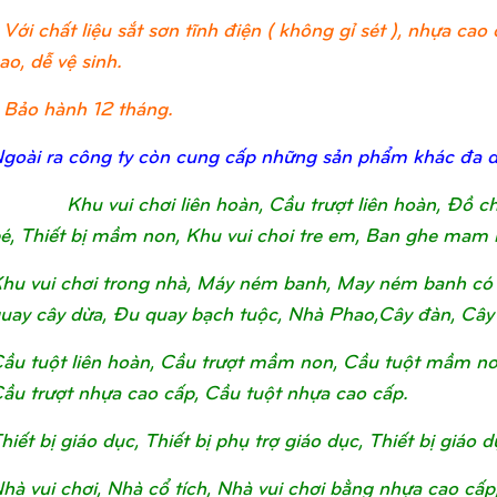
 Với chất liệu sắt sơn tĩnh điện ( không gỉ sét ), nhựa c
ao, dễ vệ sinh.
 Bảo hành 12 tháng.
goài ra công ty còn cung cấp những sản phẩm khác đa 
Khu vui chơi liên hoàn, Cầu trượt liên hoàn, Đồ 
é, Thiết bị mầm non, Khu vui choi tre em, Ban ghe mam 
hu vui chơi trong nhà, Máy ném banh, May ném banh có 
uay cây dừa, Đu quay bạch tuộc, Nhà Phao,Cây đàn, Cây
ầu tuột liên hoàn, Cầu trượt mầm non, Cầu tuột mầm non, 
ầu trượt nhựa cao cấp, Cầu tuột nhựa cao cấp.
hiết bị giáo dục, Thiết bị phụ trợ giáo dục, Thiết bị giá
hà vui chơi, Nhà cổ tích, Nhà vui chơi bằng nhựa cao cấp