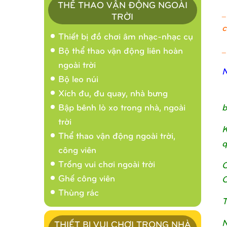
THỂ THAO VẬN ĐỘNG NGOÀI
_
TRỜI
c
Thiết bị đồ chơi âm nhạc-nhạc cụ
_
Bộ thể thao vận động liên hoàn
ngoài trời
N
Bộ leo núi
Xích đu, đu quay, nhà bưng
b
Bập bênh lò xo trong nhà, ngoài
trời
K
Thể thao vận động ngoài trời,
q
công viên
Trống vui chơi ngoài trời
C
Ghế công viên
C
Thùng rác
T
N
THIẾT BỊ VUI CHƠI TRONG NHÀ