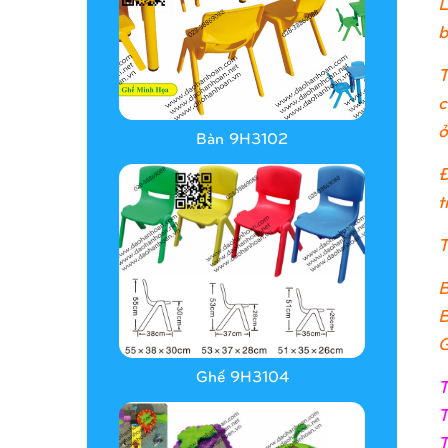
L
b
T
c
ở
Bàn 9H3102
Đ
t
T
B
B
G
Ghế 9H3104
T
T
T