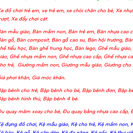
e đồ chơi trẻ em, xe trẻ em, xe chòi chân cho bé, Xe nhự
rượt, Xe đẩy chơi cát.
àn mẫu giáo, Bàn mầm non, Bàn trẻ em, Bàn nhựa cao c
àn gỗ, Bàn composit, Bàn gỗ cao su, Bàn hội trường, Bàn
hế tiểu học, Bàn ghế trung học, Bàn lego, Ghế mẫu giá
iáo, Ghế nhựa mầm non, Ghế nhựa cao cấp, Ghế nhựa ca
ho trẻ, Giường mầm non, Giường mẫu giáo, Giường cho bé
iá phơi khăn, Giá móc khăn.
ập bênh cho trẻ, Bập bênh cho bé, Bập bênh đơn, Bập bê
ập bênh hình thú, Bập bênh 4 bé.
u quay mâm xoay cho bé, Đu quay bằng nhựa cao cấp, 
ệ đựng đồ chơi, Kệ mẫu giáo, Kệ cho trẻ, Kệ mầm non, Kệ
ệ báo, Kệ gỗ, Kệ cặp dép, Kệ đa năng, Kệ gốc, Kệ thư viện,