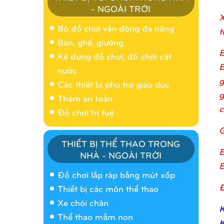
- NGOÀI TRỜI
X
Bộ đồ chơi vận động đa năng
t
Bàn, ghế, giường
B
Kệ đựng đồ chơi, đồ chơi cát
B
nước
g
Các thiết bị phụ trợ giáo dục
g
Thảm an toàn
c
Đồ chơi trí tuệ
G
THIẾT BỊ THỂ THAO TRONG
B
NHÀ - NGOÀI TRỜI
Nhà banh 9H5404
B
Đồ chơi lắp ráp bằng mút xốp
Đ
Thiết bị các môn thể thao
Xe chòi chân
K
Thể thao mầm non
K