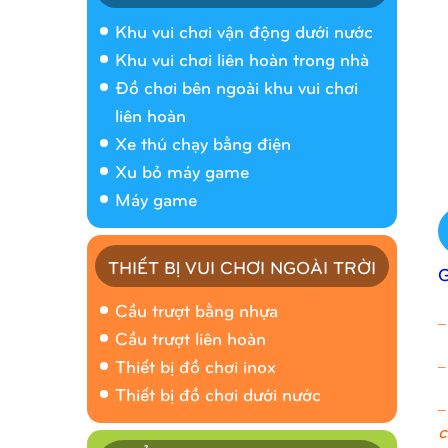
Khu vui chơi vận động dưới nước
Khu vui chơi liên hoàn trong nhà
Đồ chơi bên ngoài khu vui chơi
liên hoàn
Xe thú chạy bằng điện
Xu bỏ máy game
Máy game
THIẾT BỊ VUI CHƠI NGOÀI TRỜI
Cầu trượt bằng nhựa
_
Cầu trượt liên hoàn
_
Thiết bị đồ chơi inox
Thiết bị đồ chơi dưới nước
_
c