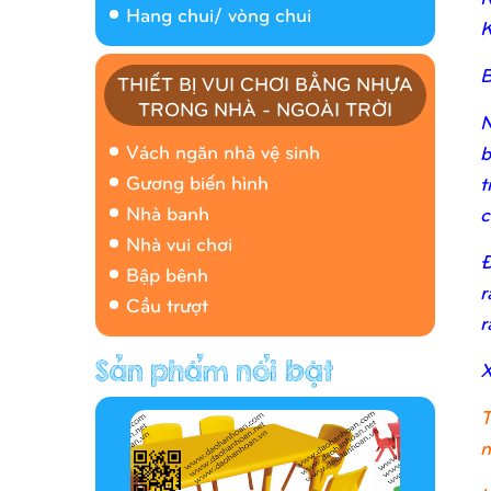
Hang chui/ vòng chui
K
B
THIẾT BỊ VUI CHƠI BẰNG NHỰA
TRONG NHÀ - NGOÀI TRỜI
N
Nhà banh 9H5408
Vách ngăn nhà vệ sinh
b
Gương biến hình
t
Nhà banh
c
Nhà vui chơi
Đ
Bập bênh
r
Cầu trượt
r
X
Hàng rào/nhà banh 9H5412
T
n