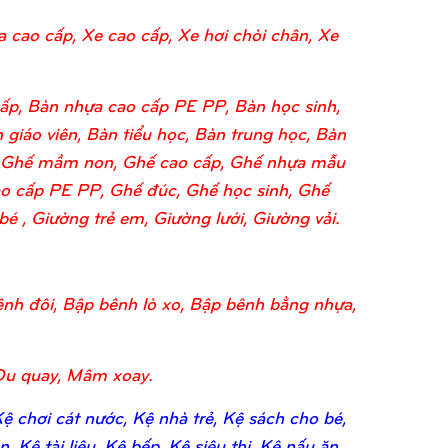
a cao cấp, Xe cao cấp, Xe hơi chòi chân, Xe
ấp, Bàn nhựa cao cấp PE PP, Bàn học sinh,
 giáo viên, Bàn tiểu học, Bàn trung học, Bàn
o, Ghế mầm non, Ghế cao cấp, Ghế nhựa mẫu
o cấp PE PP, Ghế đúc, Ghế học sinh, Ghế
 , Giường trẻ em, Giường lưới, Giường vải.
nh đôi, Bập bênh lò xo, Bập bênh bằng nhựa,
Đu quay, Mâm xoay.
 chơi cát nước, Kệ nhà trẻ, Kệ sách cho bé,
 Kệ tài liệu, Kệ bếp, Kệ siêu thị, Kệ nấu ăn,