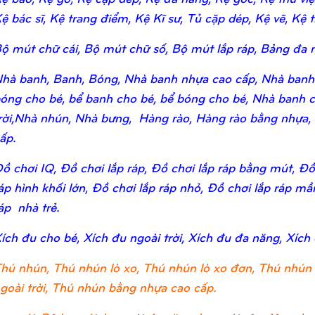
ệ bác sĩ, Kệ trang điểm, Kệ Kĩ sư, Tủ cặp dép, Kệ vẽ, Kệ tr
ộ mút chữ cái, Bộ mút chữ số, Bộ mút lắp ráp, Bảng đa n
hà banh, Banh, Bóng, Nhà banh nhựa cao cấp, Nhà banh
óng cho bé, bể banh cho bé, bể bóng cho bé, Nhà banh c
rời,Nhà nhún, Nhà bưng, Hàng rào, Hàng rào bằng nhựa,
ấp.
ồ chơi IQ, Đồ chơi lắp ráp, Đồ chơi lắp ráp bằng mút, Đồ 
áp hình khối lớn, Đồ chơi lắp ráp nhỏ, Đồ chơi lắp ráp m
áp nhà trẻ.
ích đu cho bé, Xích đu ngoài trời, Xích đu đa năng, Xích
hú nhún, Thú nhún lò xo, Thú nhún lò xo đơn, Thú nhún 
goài trời, Thú nhún bằng nhựa cao cấp.