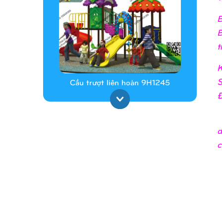
B
B
t
K
S
Cầu trượt liên hoàn 9H1245
Đ
_
d
c
Cầu trượt liên hoàn 9H1313