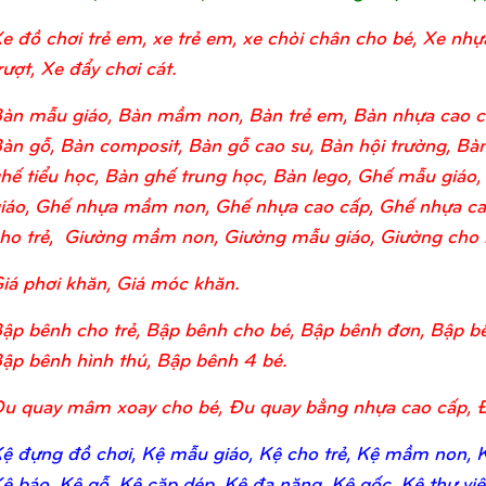
e đồ chơi trẻ em, xe trẻ em, xe chòi chân cho bé, Xe nhự
rượt, Xe đẩy chơi cát.
àn mẫu giáo, Bàn mầm non, Bàn trẻ em, Bàn nhựa cao c
àn gỗ, Bàn composit, Bàn gỗ cao su, Bàn hội trường, Bàn
hế tiểu học, Bàn ghế trung học, Bàn lego, Ghế mẫu giá
iáo, Ghế nhựa mầm non, Ghế nhựa cao cấp, Ghế nhựa ca
ho trẻ, Giường mầm non, Giường mẫu giáo, Giường cho bé
iá phơi khăn, Giá móc khăn.
ập bênh cho trẻ, Bập bênh cho bé, Bập bênh đơn, Bập bê
ập bênh hình thú, Bập bênh 4 bé.
u quay mâm xoay cho bé, Đu quay bằng nhựa cao cấp, 
ệ đựng đồ chơi, Kệ mẫu giáo, Kệ cho trẻ, Kệ mầm non, Kệ
ệ báo, Kệ gỗ, Kệ cặp dép, Kệ đa năng, Kệ gốc, Kệ thư viện,