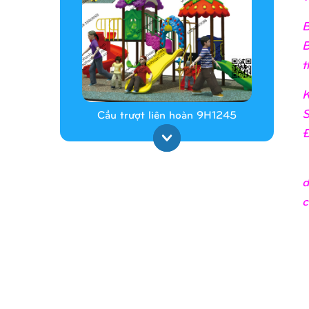
B
B
t
K
S
Cầu trượt liên hoàn 9H1245
Đ
_
d
c
Cầu trượt liên hoàn 9H1313