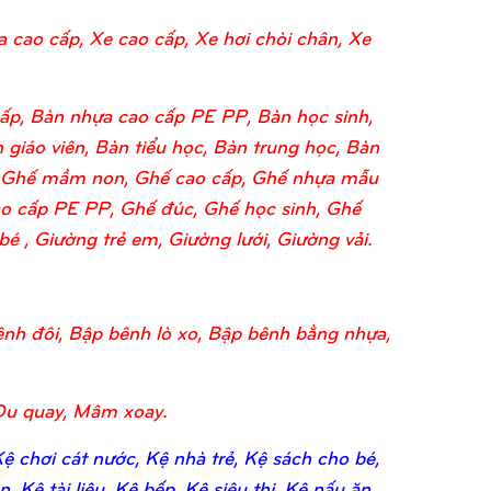
a cao cấp, Xe cao cấp, Xe hơi chòi chân, Xe
ấp, Bàn nhựa cao cấp PE PP, Bàn học sinh,
 giáo viên, Bàn tiểu học, Bàn trung học, Bàn
o, Ghế mầm non, Ghế cao cấp, Ghế nhựa mẫu
o cấp PE PP, Ghế đúc, Ghế học sinh, Ghế
 , Giường trẻ em, Giường lưới, Giường vải.
nh đôi, Bập bênh lò xo, Bập bênh bằng nhựa,
Đu quay, Mâm xoay.
 chơi cát nước, Kệ nhà trẻ, Kệ sách cho bé,
 Kệ tài liệu, Kệ bếp, Kệ siêu thị, Kệ nấu ăn,