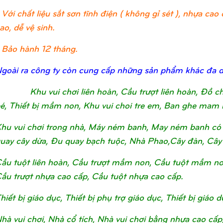
 Với chất liệu sắt sơn tĩnh điện ( không gỉ sét ), nhựa c
ao, dễ vệ sinh.
 Bảo hành 12 tháng.
goài ra công ty còn cung cấp những sản phẩm khác đa 
Khu vui chơi liên hoàn, Cầu trượt liên hoàn, Đồ 
é, Thiết bị mầm non, Khu vui choi tre em, Ban ghe mam 
hu vui chơi trong nhà, Máy ném banh, May ném banh có 
uay cây dừa, Đu quay bạch tuộc, Nhà Phao,Cây đàn, Cây
ầu tuột liên hoàn, Cầu trượt mầm non, Cầu tuột mầm non, 
ầu trượt nhựa cao cấp, Cầu tuột nhựa cao cấp.
hiết bị giáo dục, Thiết bị phụ trợ giáo dục, Thiết bị giá
hà vui chơi, Nhà cổ tích, Nhà vui chơi bằng nhựa cao cấp