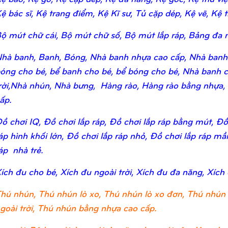
ệ bác sĩ, Kệ trang điểm, Kệ Kĩ sư, Tủ cặp dép, Kệ vẽ, Kệ tr
ộ mút chữ cái, Bộ mút chữ số, Bộ mút lắp ráp, Bảng đa n
hà banh, Banh, Bóng, Nhà banh nhựa cao cấp, Nhà banh
óng cho bé, bể banh cho bé, bể bóng cho bé, Nhà banh c
rời,Nhà nhún, Nhà bưng, Hàng rào, Hàng rào bằng nhựa,
ấp.
ồ chơi IQ, Đồ chơi lắp ráp, Đồ chơi lắp ráp bằng mút, Đồ 
áp hình khối lớn, Đồ chơi lắp ráp nhỏ, Đồ chơi lắp ráp m
áp nhà trẻ.
ích đu cho bé, Xích đu ngoài trời, Xích đu đa năng, Xích
hú nhún, Thú nhún lò xo, Thú nhún lò xo đơn, Thú nhún 
goài trời, Thú nhún bằng nhựa cao cấp.