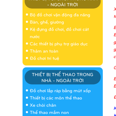
- NGOÀI TRỜI
X
Bộ đồ chơi vận động đa năng
t
Bàn, ghế, giường
B
Kệ đựng đồ chơi, đồ chơi cát
B
nước
g
Các thiết bị phụ trợ giáo dục
g
Thảm an toàn
c
Đồ chơi trí tuệ
G
THIẾT BỊ THỂ THAO TRONG
B
NHÀ - NGOÀI TRỜI
Nhà banh 9H5404
B
Đồ chơi lắp ráp bằng mút xốp
Đ
Thiết bị các môn thể thao
Xe chòi chân
K
Thể thao mầm non
K