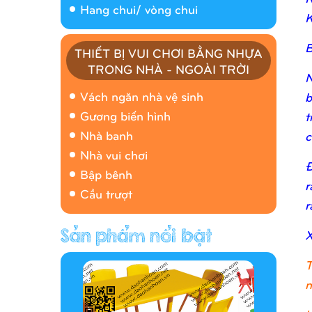
Hang chui/ vòng chui
K
B
THIẾT BỊ VUI CHƠI BẰNG NHỰA
TRONG NHÀ - NGOÀI TRỜI
N
Nhà banh 9H5408
Vách ngăn nhà vệ sinh
b
Gương biến hình
t
Nhà banh
c
Nhà vui chơi
Đ
Bập bênh
r
Cầu trượt
r
X
Hàng rào/nhà banh 9H5412
T
n