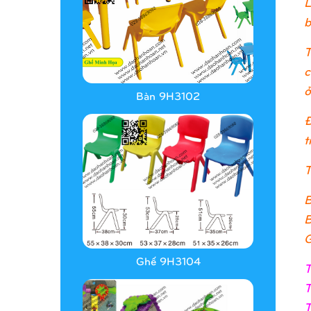
L
b
T
c
ở
Bàn 9H3102
Đ
t
T
B
B
G
Ghế 9H3104
T
T
T