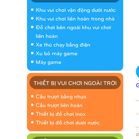
Khu vui chơi vận động dưới nước
Khu vui chơi liên hoàn trong nhà
Đồ chơi bên ngoài khu vui chơi
liên hoàn
Xe thú chạy bằng điện
Xu bỏ máy game
Máy game
THIẾT BỊ VUI CHƠI NGOÀI TRỜI
Cầu trượt bằng nhựa
_
Cầu trượt liên hoàn
_
Thiết bị đồ chơi inox
Thiết bị đồ chơi dưới nước
_
c