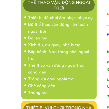
THỂ THAO VẬN ĐỘNG NGOÀI
_
TRỜI
c
Thiết bị đồ chơi âm nhạc-nhạc cụ
_
Bộ thể thao vận động liên hoàn
ngoài trời
N
Bộ leo núi
Xích đu, đu quay, nhà bưng
b
Bập bênh lò xo trong nhà, ngoài
trời
K
Thể thao vận động ngoài trời,
q
công viên
Trống vui chơi ngoài trời
C
Ghế công viên
C
Thùng rác
T
N
THIẾT BỊ VUI CHƠI TRONG NHÀ