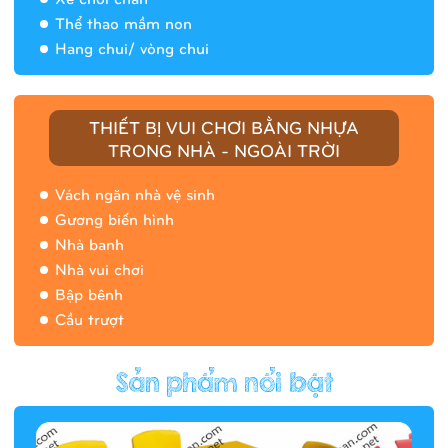
Thể thao mầm non
Hang chui/ vòng chui
Nhà banh 9H5408
THIẾT BỊ VUI CHƠI BẰNG NHỰA
TRONG NHÀ - NGOÀI TRỜI
Vách ngăn nhà vệ sinh
Gương biến hình
Nhà banh
Nhà vui chơi
Bập bênh
Cầu trượt
Hàng rào/nhà banh 9H5412