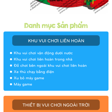
KHU VUI CHƠI LIÊN HOÀN
Khu vui chơi vận động dưới nước
Khu vui chơi liên hoàn trong nhà
Đồ chơi bên ngoài khu vui chơi liên hoàn
Xe thú chạy bằng điện
Xu bỏ máy game
Máy game
THIẾT BỊ VUI CHƠI NGOÀI TRỜI