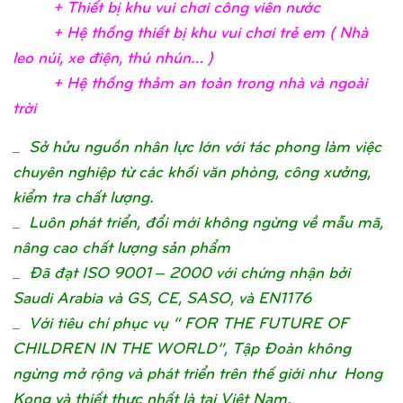
+ Thiế
t bị
khu vui chơ
i công viên nướ
c
+ Hệ
thố
ng thiế
t bị
khu vui chơ
i trẻ
em ( Nhà
leo núi, xe điệ
n, thú nhún…
)
+ Hệ
thố
ng thả
m an toàn trong nhà và ngoài
trờ
i
_
Sở hửu nguồn nhân lực lớn với tác phong làm việc
chuyên nghiệp từ các khối văn phòng, công xưởng,
kiểm tra chất lượng.
_ Luôn phát triển, đổi mới không ngừng về mẫu mã,
nâng cao chất lượng sản phẩm
_ Đã đạt ISO 9001 – 2000 với chứng nhận bởi
Saudi Arabia và GS, CE, SASO, và EN1176
_ Với tiêu chí phục vụ “ FOR THE FUTURE OF
CHILDREN IN THE WORLD”, Tập Đoàn không
ngừng mở rộng và phát triển trên thế giới như Hong
Kong và thiết thực nhất là tại Việt Nam.