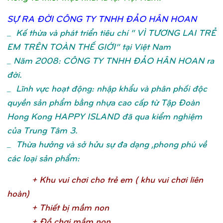
SỰ
RA ĐỜ
I CÔNG TY TNHH ĐẢ
O HÂN HOA
N
_
Kế thừa và phát triển tiêu chí “ VÌ TƯƠNG LAI TRẺ
EM TRÊN TOÀN THẾ GIỚI” tại Việt Nam
_ Năm 2008: CÔNG TY TNHH ĐẢO HÂN HOAN ra
đời.
_ Lĩnh vực hoạt động: nhập khẩu và phân phối độc
quyền sản phẩm bằng nhựa cao cấp từ Tập Đoàn
Hong Kong HAPPY ISLAND đã qua kiểm nghiệm
của Trung Tâm 3.
_ Thừa hưởng và sở hửu sự đa dạng ,phong phú về
các loại sản phẩm:
+ Khu vui chơ
i cho trẻ
em ( khu vui chơ
i liên
hoàn
)
+ Thiế
t bị
mầ
m no
n
+ Đồ
chơ
i mầ
m no
n