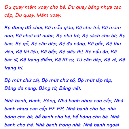
Đu quay mâm xoay cho bé, Đu quay bằng nhựa cao
cấp, Đu quay, Mâm xoay.
Kệ đựng đồ chơi, Kệ mẫu giáo, Kệ cho trẻ, Kệ mầm
non, Kệ chơi cát nước, Kệ nhà trẻ, Kệ sách cho bé, Kệ
báo, Kệ gỗ, Kệ cặp dép, Kệ đa năng, Kệ gốc, Kệ thư
viện, Kệ tài liệu, Kệ bếp, Kệ siêu thị, Kệ nấu ăn, Kệ
bác sĩ, Kệ trang điểm, Kệ Kĩ sư, Tủ cặp dép, Kệ vẽ, Kệ
trang trí.
Bộ mút chữ cái, Bộ mút chữ số, Bộ mút lắp ráp,
Bảng đa năng, Bảng từ, Bảng viết.
Nhà banh, Banh, Bóng, Nhà banh nhựa cao cấp, Nhà
banh nhựa cao cấp PE PP, Nhà banh cho bé, nhà
bóng cho bé, bể banh cho bé, bể bóng cho bé, Nhà
banh cho trẻ, Nhà banh trong nhà, Nhà banh ngoài