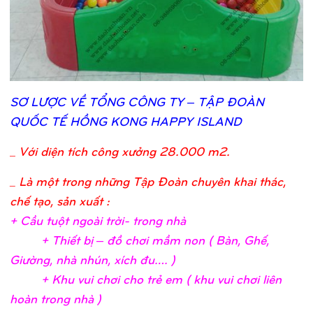
SƠ
LƯỢ
C VỀ
TỔ
NG CÔNG TY – TẬ
P ĐOÀN
QUỐ
C TẾ
HỒ
NG KONG HAPPY ISLAND
_
Với diện tích công xưởng 28.000 m2.
_ Là một trong những Tập Đoàn chuyên khai thác,
chế tạo, sản xuất :
+ Cầ
u tuộ
t ngoài trờ
i- trong nh
à
+ Thiế
t bị
– đồ
chơ
i mầ
m non ( Bàn, Ghế
,
Giườ
ng, nhà nhún, xích đu….
)
+ Khu vui chơ
i c
ho trẻ
em ( khu vui chơ
i liên
hoàn trong nhà
)