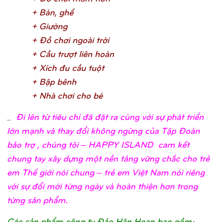
+ Bàn, ghế
+ Giườ
n
g
+ Đồ
chơ
i ngoài trờ
i
+ Cầ
u trượ
t liên hoà
n
+ Xích đu cầ
u tuộ
t
+ Bậ
p bên
h
+ Nhà chơ
i cho b
é
_
Đi lên từ tiêu chí đã đặt ra cùng với sự phát triển
lớn mạnh và thay đổi không ngừng của Tập Đoàn
bảo trợ , chúng tôi – HAPPY ISLAND cam kết
chung tay xây dựng một nền tảng vững chắc cho trẻ
em Thế giới nói chung – trẻ em Việt Nam nói riêng
với sự đổi mới từng ngày và hoàn thiện hơn trong
từng sản phẩm.
Các sản phẩm công ty Đảo Hân Hoan bao gồm: