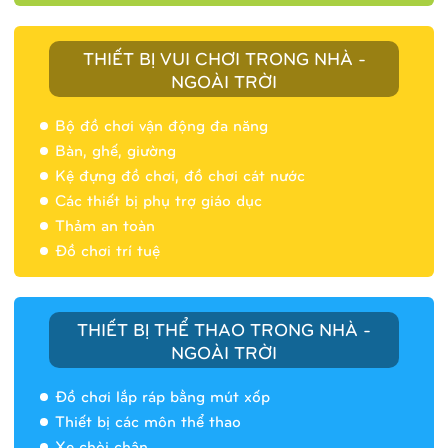
THIẾT BỊ VUI CHƠI TRONG NHÀ -
NGOÀI TRỜI
Bộ đồ chơi vận động đa năng
Bàn, ghế, giường
Nhà banh 9H5404
Kệ đựng đồ chơi, đồ chơi cát nước
Các thiết bị phụ trợ giáo dục
Thảm an toàn
Đồ chơi trí tuệ
THIẾT BỊ THỂ THAO TRONG NHÀ -
NGOÀI TRỜI
Đồ chơi lắp ráp bằng mút xốp
Thiết bị các môn thể thao
Xe chòi chân