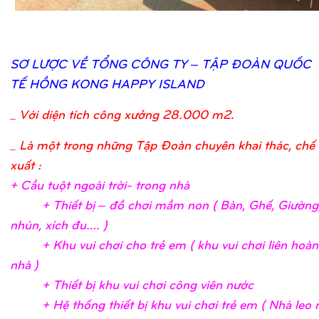
SƠ
LƯỢ
C VỀ
TỔ
NG CÔNG TY – TẬ
P ĐOÀN QUỐ
C
TẾ
HỒ
NG KONG HAPPY ISLAND
_
Với diện tích công xưởng 28.000 m2.
_ Là một trong những Tập Đoàn chuyên khai thác, chế 
xuất :
+ Cầ
u tuộ
t ngoài trờ
i- trong nh
à
+ Thiế
t bị
– đồ
chơ
i mầ
m non ( Bàn, Ghế
, Giườ
ng
nhún, xích đu….
)
+ Khu vui chơ
i c
ho trẻ
em ( khu vui chơ
i liên hoà
nhà
)
+ Thiế
t bị
khu vui chơ
i công viên nướ
c
+ Hệ
thố
ng thiế
t bị
khu vui chơ
i trẻ
em ( Nhà leo n