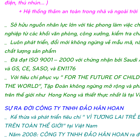
điệ
n, thú nhún…
)
+ Hệ
thố
ng thả
m an toàn trong nhà và ngoài trờ
i
_
Sở hửu nguồn nhân lực lớn với tác phong làm việc c
nghiệp từ các khối văn phòng, công xưởng, kiểm tra ch
_ Luôn phát triển, đổi mới không ngừng về mẫu mã, n
chất lượng sản phẩm
_ Đã đạt ISO 9001 – 2000 với chứng nhận bởi Saudi 
và GS, CE, SASO, và EN1176
_ Với tiêu chí phục vụ “ FOR THE FUTURE OF CHIL
THE WORLD”, Tập Đoàn không ngừng mở rộng và phát
trên thế giới như Hong Kong và thiết thực nhất là tại V
SỰ
RA ĐỜ
I CÔNG TY TNHH ĐẢ
O HÂN HOA
N
_
Kế thừa và phát triển tiêu chí “ VÌ TƯƠNG LAI TRẺ
TRÊN TOÀN THẾ GIỚI” tại Việt Nam
_ Năm 2008: CÔNG TY TNHH ĐẢO HÂN HOAN ra đờ