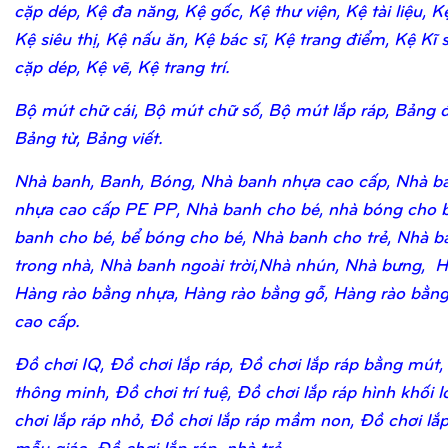
cặp dép, Kệ đa năng, Kệ gốc, Kệ thư viện, Kệ tài liệu, K
Kệ siêu thị, Kệ nấu ăn, Kệ bác sĩ, Kệ trang điểm, Kệ Kĩ 
cặp dép, Kệ vẽ, Kệ trang trí.
Bộ mút chữ cái, Bộ mút chữ số, Bộ mút lắp ráp, Bảng 
Bảng từ, Bảng viết.
Nhà banh, Banh, Bóng, Nhà banh nhựa cao cấp, Nhà b
nhựa cao cấp PE PP, Nhà banh cho bé, nhà bóng cho b
banh cho bé, bể bóng cho bé, Nhà banh cho trẻ, Nhà b
trong nhà, Nhà banh ngoài trời,Nhà nhún, Nhà bưng, H
Hàng rào bằng nhựa, Hàng rào bằng gỗ, Hàng rào bằn
cao cấp.
Đồ chơi IQ, Đồ chơi lắp ráp, Đồ chơi lắp ráp bằng mút,
thông minh, Đồ chơi trí tuệ, Đồ chơi lắp ráp hình khối 
chơi lắp ráp nhỏ, Đồ chơi lắp ráp mầm non, Đồ chơi lắ
mẫu giáo, Đồ chơi lắp ráp nhà trẻ.