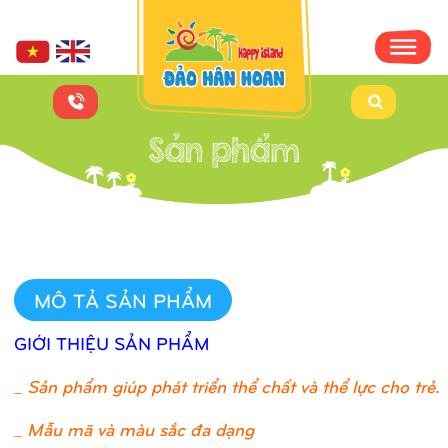
MÔ TẢ SẢN PHẨM
GIỚI THIỆU SẢN PHẨM
_
Sản phẩm giúp phát triển thể chất và thể lực cho trẻ.
_ Mẫu mã và màu sắc đa dạng