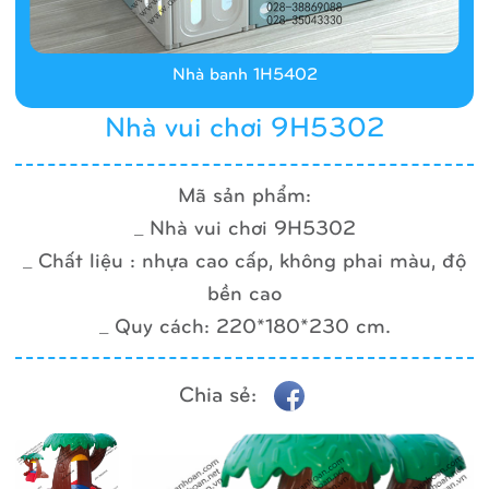
Nhà banh 1H5402
Nhà vui chơi 9H5302
Mã sản phẩm:
_ Nhà vui chơi 9H5302
_ Chất liệu : nhựa cao cấp, không phai màu, độ
bền cao
_ Quy cách: 220*180*230 cm.
Chia sẻ: