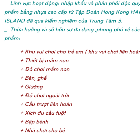
_ Lĩnh vực hoạt động: nhập khẩu và phân phối độc qu
phẩm bằng nhựa cao cấp từ Tập Đoàn Hong Kong H
ISLAND đã qua kiểm nghiệm của Trung Tâm 3.
_ Thừa hưởng và sở hửu sự đa dạng ,phong phú về các 
phẩm:
+ Khu vui chơ
i cho trẻ
em ( khu vui chơ
i liên hoà
+ Thiế
t bị
mầ
m no
n
+ Đồ
chơ
i mầ
m no
n
+ Bàn, ghế
+ Giườ
n
g
+ Đồ
chơ
i ngoài trờ
i
+ Cầ
u trượ
t liên hoà
n
+ Xích đu cầ
u tuộ
t
+ Bậ
p bên
h
+ Nhà chơ
i cho b
é