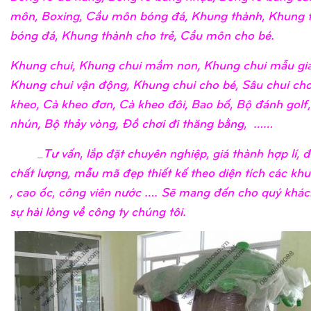
môn, Boxing, Cầu môn bóng đá, Khung thành, Khung 
bóng đá, Khung thành cho trẻ, Cầu môn cho bé.
Khung chui, Khung chui mầm non, Khung chui mẫu giá
Khung chui vận động, Khung chui cho bé, Sâu chui cho
kheo, Cà kheo đơn, Cà kheo đôi, Bao bố, Bộ đánh golf
nhún, Bộ thảy vòng, Đồ chơi đi thăng bằng, ……
_Tư vấn, lắp đặt chuyên nghiệp, giá thành hợp lí, 
chất lượng, mẫu mã đẹp thiết kế theo diện tích các khu
, cao ốc, công viên nước …. Sẽ mang đến cho quý khá
sự hài lòng về công ty chúng tôi.