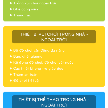
Trống vui chơi ngoài trời
Ghế công viên
Thùng rác
THIẾT BỊ VUI CHƠI TRONG NHÀ -
NGOÀI TRỜI
Bộ đồ chơi vận động đa năng
Bàn, ghế, giường
Nhà banh 9H5404
Kệ đựng đồ chơi, đồ chơi cát nước
Các thiết bị phụ trợ giáo dục
Thảm an toàn
Đồ chơi trí tuệ
THIẾT BỊ THỂ THAO TRONG NHÀ -
NGOÀI TRỜI