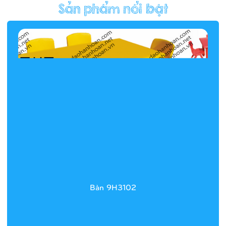
Hàng rào/nhà banh 9H5412
Bàn 9H3102