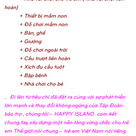
hoàn
)
+ Thiế
t bị
mầ
m no
n
+ Đồ
chơ
i mầ
m no
n
+ Bàn, ghế
+ Giườ
n
g
+ Đồ
chơ
i ngoài trờ
i
+ Cầ
u trượ
t liên hoà
n
+ Xích đu cầ
u tuộ
t
+ Bậ
p bên
h
+ Nhà chơ
i cho b
é
_
Đi lên từ tiêu chí đã đặt ra cùng với sự phát triển
lớn mạnh và thay đổi không ngừng của Tập Đoàn
bảo trợ , chúng tôi – HAPPY ISLAND cam kết
chung tay xây dựng một nền tảng vững chắc cho trẻ
em Thế giới nói chung – trẻ em Việt Nam nói riêng