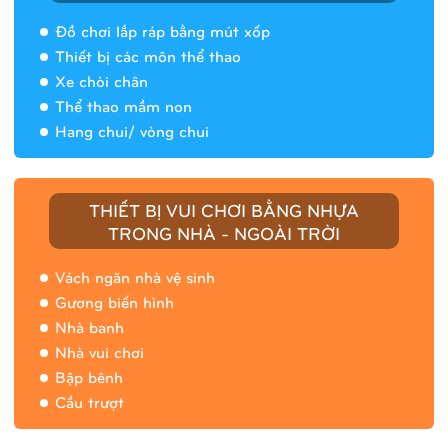
Đồ chơi lắp ráp bằng mút xốp
Thiết bị các môn thể thao
Xe chòi chân
Thể thao mầm non
Hang chui/ vòng chui
Nhà banh 9H5408
THIẾT BỊ VUI CHƠI BẰNG NHỰA
TRONG NHÀ - NGOÀI TRỜI
Vách ngăn nhà vệ sinh
Gương biến hình
Nhà banh
Nhà vui chơi
Bập bênh
Cầu trượt