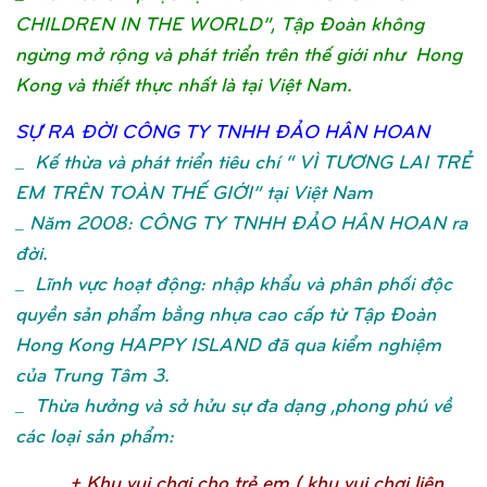
CHILDREN IN THE WORLD”, Tập Đoàn không
ngừng mở rộng và phát triển trên thế giới như Hong
Kong và thiết thực nhất là tại Việt Nam.
SỰ
RA ĐỜ
I CÔNG TY TNHH ĐẢ
O HÂN HOA
N
_
Kế thừa và phát triển tiêu chí “ VÌ TƯƠNG LAI TRẺ
EM TRÊN TOÀN THẾ GIỚI” tại Việt Nam
_ Năm 2008: CÔNG TY TNHH ĐẢO HÂN HOAN ra
đời.
_ Lĩnh vực hoạt động: nhập khẩu và phân phối độc
quyền sản phẩm bằng nhựa cao cấp từ Tập Đoàn
Hong Kong HAPPY ISLAND đã qua kiểm nghiệm
của Trung Tâm 3.
_ Thừa hưởng và sở hửu sự đa dạng ,phong phú về
các loại sản phẩm:
+ Khu vui chơ
i cho trẻ
em ( khu vui chơ
i liên