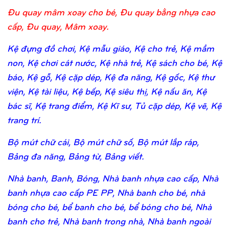
Đu quay mâm xoay cho bé, Đu quay bằng nhựa cao
cấp, Đu quay, Mâm xoay.
Kệ đựng đồ chơi, Kệ mẫu giáo, Kệ cho trẻ, Kệ mầm
non, Kệ chơi cát nước, Kệ nhà trẻ, Kệ sách cho bé, Kệ
báo, Kệ gỗ, Kệ cặp dép, Kệ đa năng, Kệ gốc, Kệ thư
viện, Kệ tài liệu, Kệ bếp, Kệ siêu thị, Kệ nấu ăn, Kệ
bác sĩ, Kệ trang điểm, Kệ Kĩ sư, Tủ cặp dép, Kệ vẽ, Kệ
trang trí.
Bộ mút chữ cái, Bộ mút chữ số, Bộ mút lắp ráp,
Bảng đa năng, Bảng từ, Bảng viết.
Nhà banh, Banh, Bóng, Nhà banh nhựa cao cấp, Nhà
banh nhựa cao cấp PE PP, Nhà banh cho bé, nhà
bóng cho bé, bể banh cho bé, bể bóng cho bé, Nhà
banh cho trẻ, Nhà banh trong nhà, Nhà banh ngoài