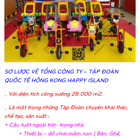
SƠ
LƯỢ
C VỀ
TỔ
NG CÔNG TY – TẬ
P ĐOÀN
QUỐ
C TẾ
HỒ
NG KONG HAPPY ISLAND
_
Với diện tích công xưởng 28.000 m2.
_ Là một trong những Tập Đoàn chuyên khai thác,
chế tạo, sản xuất :
+ Cầ
u tuộ
t ngoài trờ
i- trong nh
à
+ Thiế
t bị
– đồ
chơ
i mầ
m non ( Bàn, Ghế
,