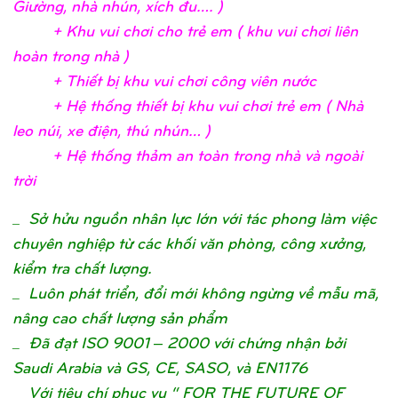
Giườ
ng, nhà nhún, xích đu….
)
+ Khu vui chơ
i c
ho trẻ
em ( khu vui chơ
i liên
hoàn trong nhà
)
+ Thiế
t bị
khu vui chơ
i công viên nướ
c
+ Hệ
thố
ng thiế
t bị
khu vui chơ
i trẻ
em ( Nhà
leo núi, xe điệ
n, thú nhún…
)
+ Hệ
thố
ng thả
m an toàn trong nhà và ngoài
trờ
i
_
Sở hửu nguồn nhân lực lớn với tác phong làm việc
chuyên nghiệp từ các khối văn phòng, công xưởng,
kiểm tra chất lượng.
_ Luôn phát triển, đổi mới không ngừng về mẫu mã,
nâng cao chất lượng sản phẩm
_ Đã đạt ISO 9001 – 2000 với chứng nhận bởi
Saudi Arabia và GS, CE, SASO, và EN1176
_ Với tiêu chí phục vụ “ FOR THE FUTURE OF