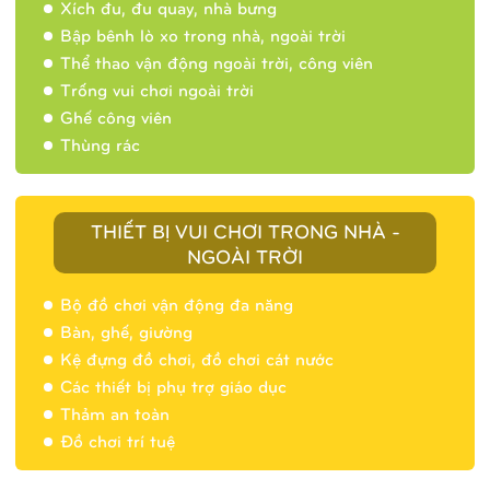
Xích đu, đu quay, nhà bưng
Bập bênh lò xo trong nhà, ngoài trời
Thể thao vận động ngoài trời, công viên
Trống vui chơi ngoài trời
Ghế công viên
Thùng rác
THIẾT BỊ VUI CHƠI TRONG NHÀ -
NGOÀI TRỜI
Bộ đồ chơi vận động đa năng
Bàn, ghế, giường
Nhà banh 9H5404
Kệ đựng đồ chơi, đồ chơi cát nước
Các thiết bị phụ trợ giáo dục
Thảm an toàn
Đồ chơi trí tuệ