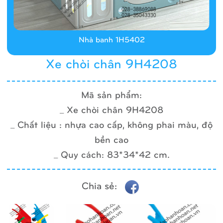
Nhà banh 1H5402
Xe chòi chân 9H4208
Mã sản phẩm:
_ Xe chòi chân 9H4208
_ Chất liệu : nhựa cao cấp, không phai màu, độ
bền cao
_ Quy cách: 83*34*42 cm.
Chia sẻ: