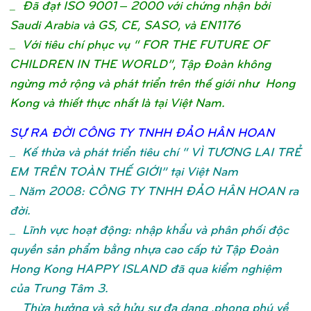
_ Đã đạt ISO 9001 – 2000 với chứng nhận bởi
Saudi Arabia và GS, CE, SASO, và EN1176
_ Với tiêu chí phục vụ “ FOR THE FUTURE OF
CHILDREN IN THE WORLD”, Tập Đoàn không
ngừng mở rộng và phát triển trên thế giới như Hong
Kong và thiết thực nhất là tại Việt Nam.
SỰ
RA ĐỜ
I CÔNG TY TNHH ĐẢ
O HÂN HOA
N
_
Kế thừa và phát triển tiêu chí “ VÌ TƯƠNG LAI TRẺ
EM TRÊN TOÀN THẾ GIỚI” tại Việt Nam
_ Năm 2008: CÔNG TY TNHH ĐẢO HÂN HOAN ra
đời.
_ Lĩnh vực hoạt động: nhập khẩu và phân phối độc
quyền sản phẩm bằng nhựa cao cấp từ Tập Đoàn
Hong Kong HAPPY ISLAND đã qua kiểm nghiệm
của Trung Tâm 3.
_ Thừa hưởng và sở hửu sự đa dạng ,phong phú về