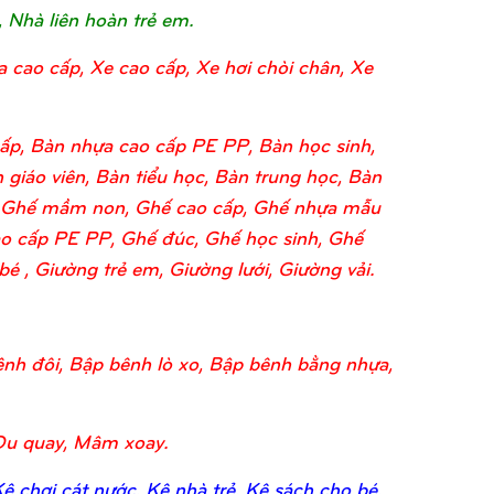
, Nhà liên hoàn trẻ em.
a cao cấp, Xe cao cấp, Xe hơi chòi chân, Xe
ấp, Bàn nhựa cao cấp PE PP, Bàn học sinh,
 giáo viên, Bàn tiểu học, Bàn trung học, Bàn
o, Ghế mầm non, Ghế cao cấp, Ghế nhựa mẫu
o cấp PE PP, Ghế đúc, Ghế học sinh, Ghế
 , Giường trẻ em, Giường lưới, Giường vải.
nh đôi, Bập bênh lò xo, Bập bênh bằng nhựa,
Đu quay, Mâm xoay.
 chơi cát nước, Kệ nhà trẻ, Kệ sách cho bé,