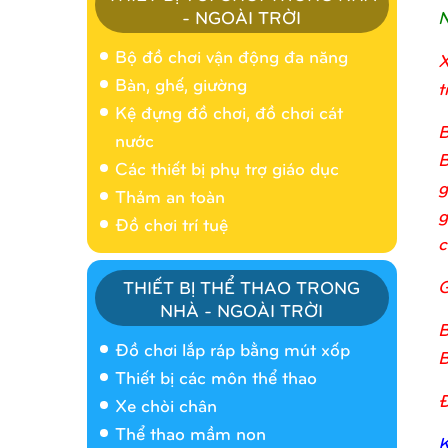
N
- NGOÀI TRỜI
Bộ đồ chơi vận động đa năng
X
Bàn, ghế, giường
t
Kệ đựng đồ chơi, đồ chơi cát
B
nước
B
Các thiết bị phụ trợ giáo dục
g
Thảm an toàn
g
Đồ chơi trí tuệ
c
G
THIẾT BỊ THỂ THAO TRONG
NHÀ - NGOÀI TRỜI
Nhà banh 9H5404
B
Đồ chơi lắp ráp bằng mút xốp
B
Thiết bị các môn thể thao
Đ
Xe chòi chân
Thể thao mầm non
K