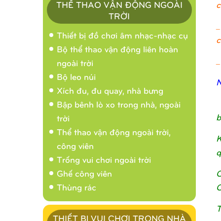
c
THỂ THAO VẬN ĐỘNG NGOÀI
TRỜI
_
Thiết bị đồ chơi âm nhạc-nhạc cụ
c
Bộ thể thao vận động liên hoàn
_
ngoài trời
Bộ leo núi
N
Xích đu, đu quay, nhà bưng
Bập bênh lò xo trong nhà, ngoài
b
trời
Thể thao vận động ngoài trời,
K
công viên
q
Trống vui chơi ngoài trời
C
Ghế công viên
C
Thùng rác
T
THIẾT BỊ VUI CHƠI TRONG NHÀ