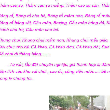
hảm cao su, Thảm cao su miếng, Thảm cao su cán, Thảm
óng rổ, Bóng rổ cho bé, Bóng rổ mầm non, Bóng rổ mẫu 
óng rổ bằng sắt, Cầu môn, Boxing, Cầu môn bóng đá, K
hành cho trẻ, Cầu môn cho bé.
hung chui, Khung chui mầm non, Khung chui mẫu giáo, 
âu chui cho bé, Cà kheo, Cà kheo đơn, Cà kheo đôi, Bao
ồ chơi đi thăng bằng, ……
_Tư vấn, lắp đặt chuyên nghiệp, giá thành hợp lí, đả
iện tích các khu vui chơi , cao ốc, công viên nước …. Sẽ
ông ty chúng tôi.