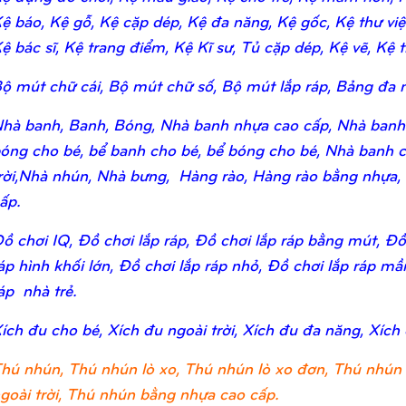
ệ báo, Kệ gỗ, Kệ cặp dép, Kệ đa năng, Kệ gốc, Kệ thư viện,
ệ bác sĩ, Kệ trang điểm, Kệ Kĩ sư, Tủ cặp dép, Kệ vẽ, Kệ tr
ộ mút chữ cái, Bộ mút chữ số, Bộ mút lắp ráp, Bảng đa n
hà banh, Banh, Bóng, Nhà banh nhựa cao cấp, Nhà banh
óng cho bé, bể banh cho bé, bể bóng cho bé, Nhà banh c
rời,Nhà nhún, Nhà bưng, Hàng rào, Hàng rào bằng nhựa,
ấp.
ồ chơi IQ, Đồ chơi lắp ráp, Đồ chơi lắp ráp bằng mút, Đồ 
áp hình khối lớn, Đồ chơi lắp ráp nhỏ, Đồ chơi lắp ráp m
áp nhà trẻ.
ích đu cho bé, Xích đu ngoài trời, Xích đu đa năng, Xích
hú nhún, Thú nhún lò xo, Thú nhún lò xo đơn, Thú nhún 
goài trời, Thú nhún bằng nhựa cao cấp.