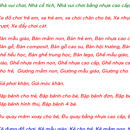
hà vui chơi, Nhà cổ tích, Nhà vui chơi bằng nhựa cao cấp
e đồ chơi trẻ em, xe trẻ em, xe chòi chân cho bé, Xe nhự
rượt, Xe đẩy chơi cát.
àn mẫu giáo, Bàn mầm non, Bàn trẻ em, Bàn nhựa cao c
àn gỗ, Bàn composit, Bàn gỗ cao su, Bàn hội trường, Bàn
hế tiểu học, Bàn ghế trung học, Bàn lego, Ghế mẫu giá
iáo, Ghế nhựa mầm non, Ghế nhựa cao cấp, Ghế nhựa ca
ho trẻ, Giường mầm non, Giường mẫu giáo, Giường cho bé
iá phơi khăn, Giá móc khăn.
ập bênh cho trẻ, Bập bênh cho bé, Bập bênh đơn, Bập bê
ập bênh hình thú, Bập bênh 4 bé.
u quay mâm xoay cho bé, Đu quay bằng nhựa cao cấp, 
ệ đựng đồ chơi, Kệ mẫu giáo, Kệ cho trẻ, Kệ mầm non, Kệ