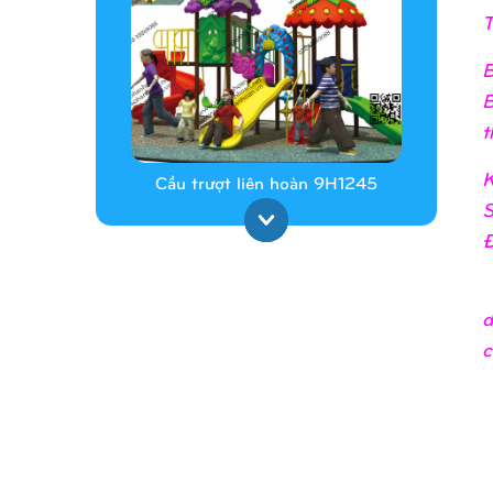
T
B
B
t
K
Cầu trượt liên hoàn 9H1245
S
Đ
d
c
Cầu trượt liên hoàn 9H1313