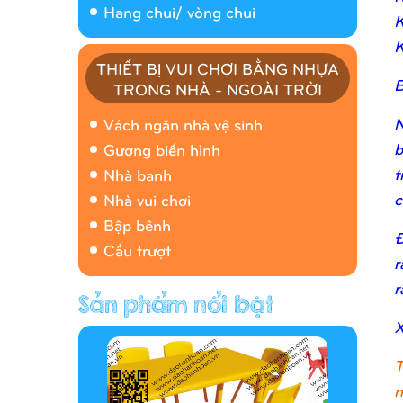
Hang chui/ vòng chui
K
K
THIẾT BỊ VUI CHƠI BẰNG NHỰA
B
TRONG NHÀ - NGOÀI TRỜI
Nhà banh 9H5408
N
Vách ngăn nhà vệ sinh
b
Gương biến hình
t
Nhà banh
c
Nhà vui chơi
Bập bênh
Đ
Cầu trượt
r
r
Hàng rào/nhà banh 9H5412
X
T
n