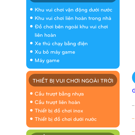
Khu vui chơi vận động dưới nước
Khu vui chơi liên hoàn trong nhà
Đồ chơi bên ngoài khu vui chơi
liên hoàn
Xe thú chạy bằng điện
Xu bỏ máy game
Máy game
THIẾT BỊ VUI CHƠI NGOÀI TRỜI
Cầu trượt bằng nhựa
Cầu trượt liên hoàn
_
Thiết bị đồ chơi inox
_
Thiết bị đồ chơi dưới nước
_