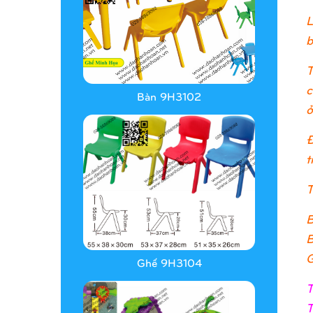
L
b
T
c
Bàn 9H3102
ở
Đ
t
T
B
B
G
Ghế 9H3104
T
T