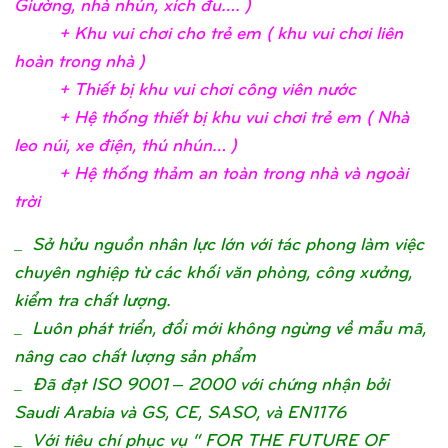
Giườ
ng, nhà nhún, xích đu….
)
+ Khu vui chơ
i c
ho trẻ
em ( khu vui chơ
i liên
hoàn trong nhà
)
+ Thiế
t bị
khu vui chơ
i công viên nướ
c
+ Hệ
thố
ng thiế
t bị
khu vui chơ
i trẻ
em ( Nhà
leo núi, xe điệ
n, thú nhún…
)
+ Hệ
thố
ng thả
m an toàn trong nhà và ngoài
trờ
i
_
Sở hửu nguồn nhân lực lớn với tác phong làm việc
chuyên nghiệp từ các khối văn phòng, công xưởng,
kiểm tra chất lượng.
_ Luôn phát triển, đổi mới không ngừng về mẫu mã,
nâng cao chất lượng sản phẩm
_ Đã đạt ISO 9001 – 2000 với chứng nhận bởi
Saudi Arabia và GS, CE, SASO, và EN1176
_ Với tiêu chí phục vụ “ FOR THE FUTURE OF