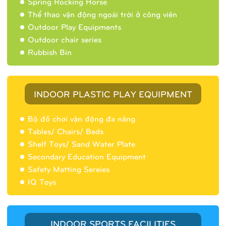
Spring Rocking Horse
Thể thao vận động ngoài trời ở công viên
Outdoor Play Equipments
Outdoor chair series
Rubbish Bin
INDOOR PLASTIC PLAY EQUIPMENT
Bộ đồ chơi vận động đa năng
(Tiếng Việt) Nhà banh 9H5404
Tables/ Chairs/ Beds
Shelf Toys/ Sand Water Plate
Secondary Education Equipment
Safety Matting Sereies
IQ Toys
INDOOR SPORTS FACILITIES