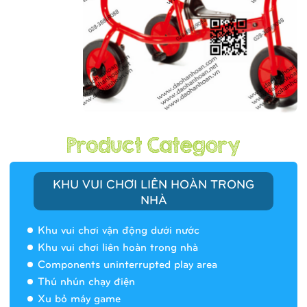
KHU VUI CHƠI LIÊN HOÀN TRONG
NHÀ
Khu vui chơi vận động dưới nước
Khu vui chơi liên hoàn trong nhà
Components uninterrupted play area
Thú nhún chạy điện
Xu bỏ máy game