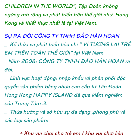
CHILDREN IN THE WORLD”, Tập Đoàn không
ngừng mở rộng và phát triển trên thế giới như Hong
Kong và thiết thực nhất là tại Việt Nam.
SỰ
RA ĐỜ
I CÔNG TY TNHH ĐẢ
O HÂN HOA
N
_
Kế thừa và phát triển tiêu chí “ VÌ TƯƠNG LAI TRẺ
EM TRÊN TOÀN THẾ GIỚI” tại Việt Nam
_ Năm 2008: CÔNG TY TNHH ĐẢO HÂN HOAN ra
đời.
_ Lĩnh vực hoạt động: nhập khẩu và phân phối độc
quyền sản phẩm bằng nhựa cao cấp từ Tập Đoàn
Hong Kong HAPPY ISLAND đã qua kiểm nghiệm
của Trung Tâm 3.
_ Thừa hưởng và sở hửu sự đa dạng ,phong phú về
các loại sản phẩm:
+ Khu vui chơ
i cho trẻ
em ( khu vui chơ
i liên