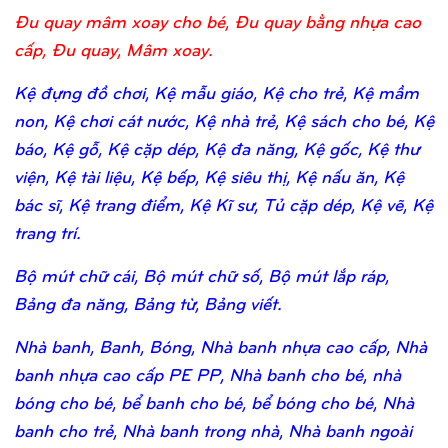
Đu quay mâm xoay cho bé, Đu quay bằng nhựa cao
cấp, Đu quay, Mâm xoay.
Kệ đựng đồ chơi, Kệ mẫu giáo, Kệ cho trẻ, Kệ mầm
non, Kệ chơi cát nước, Kệ nhà trẻ, Kệ sách cho bé, Kệ
báo, Kệ gỗ, Kệ cặp dép, Kệ đa năng, Kệ gốc, Kệ thư
viện, Kệ tài liệu, Kệ bếp, Kệ siêu thị, Kệ nấu ăn, Kệ
bác sĩ, Kệ trang điểm, Kệ Kĩ sư, Tủ cặp dép, Kệ vẽ, Kệ
trang trí.
Bộ mút chữ cái, Bộ mút chữ số, Bộ mút lắp ráp,
Bảng đa năng, Bảng từ, Bảng viết.
Nhà banh, Banh, Bóng, Nhà banh nhựa cao cấp, Nhà
banh nhựa cao cấp PE PP, Nhà banh cho bé, nhà
bóng cho bé, bể banh cho bé, bể bóng cho bé, Nhà
banh cho trẻ, Nhà banh trong nhà, Nhà banh ngoài