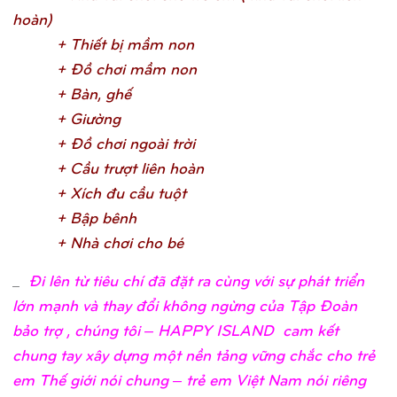
hoàn
)
+ Thiế
t bị
mầ
m no
n
+ Đồ
chơ
i mầ
m no
n
+ Bàn, ghế
+ Giườ
n
g
+ Đồ
chơ
i ngoài trờ
i
+ Cầ
u trượ
t liên hoà
n
+ Xích đu cầ
u tuộ
t
+ Bậ
p bên
h
+ Nhà chơ
i cho b
é
_
Đi lên từ tiêu chí đã đặt ra cùng với sự phát triển
lớn mạnh và thay đổi không ngừng của Tập Đoàn
bảo trợ , chúng tôi – HAPPY ISLAND cam kết
chung tay xây dựng một nền tảng vững chắc cho trẻ
em Thế giới nói chung – trẻ em Việt Nam nói riêng