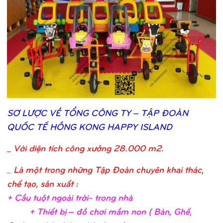
SƠ
LƯỢ
C VỀ
TỔ
NG CÔNG TY – TẬ
P ĐOÀN
QUỐ
C TẾ
HỒ
NG KONG HAPPY ISLAND
_
Với diện tích công xưởng 28.000 m2.
_ Là một trong những Tập Đoàn chuyên khai thác,
chế tạo, sản xuất :
+ Cầ
u tuộ
t ngoài trờ
i- trong nh
à
+ Thiế
t bị
– đồ
chơ
i mầ
m non ( Bàn, Ghế
,