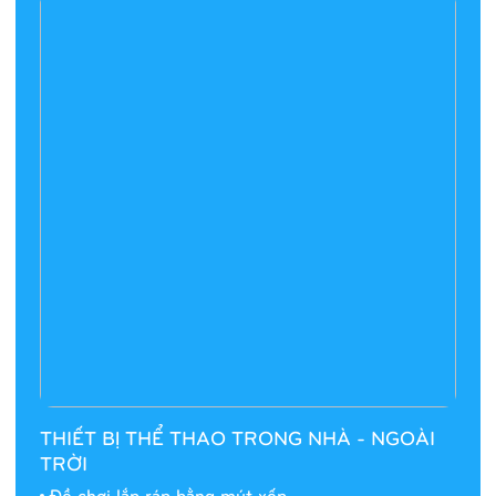
THIẾT BỊ THỂ THAO TRONG NHÀ - NGOÀI
TRỜI
Đồ chơi lắp ráp bằng mút xốp