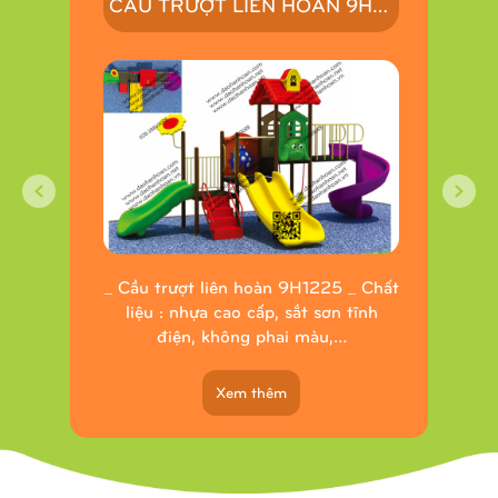
CẦU TRƯỢT LIÊN HOÀN 9H1313
CẦU TRƯỢT LIÊN HOÀN 9H1225
 Chất
_ Cầu trượt liên hoàn 9H1225 _ Chất
_ Cầ
ĩnh
liệu : nhựa cao cấp, sắt sơn tĩnh
l
điện, không phai màu,…
Xem thêm