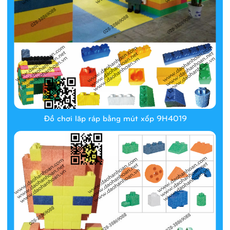
Đồ chơi lăp ráp bằng mút xốp 9H4019