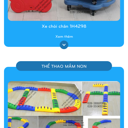
Xe chòi chân 1H4298
Xem thêm
THỂ THAO MẦM NON