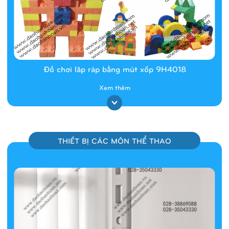
Đồ chơi lăp ráp bằng mút xốp 9H4018
Xem thêm
THIẾT BỊ CÁC MÔN THỂ THAO