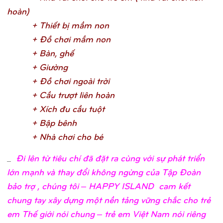
hoàn
)
+ Thiế
t bị
mầ
m no
n
+ Đồ
chơ
i mầ
m no
n
+ Bàn, ghế
+ Giườ
n
g
+ Đồ
chơ
i ngoài trờ
i
+ Cầ
u trượ
t liên hoà
n
+ Xích đu cầ
u tuộ
t
+ Bậ
p bên
h
+ Nhà chơ
i cho b
é
_
Đi lên từ tiêu chí đã đặt ra cùng với sự phát triển
lớn mạnh và thay đổi không ngừng của Tập Đoàn
bảo trợ , chúng tôi – HAPPY ISLAND cam kết
chung tay xây dựng một nền tảng vững chắc cho trẻ
em Thế giới nói chung – trẻ em Việt Nam nói riêng