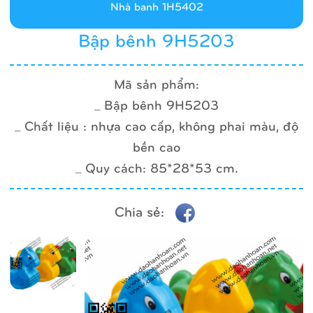
Nhà banh 1H5402
Bập bênh 9H5203
Mã sản phẩm:
_ Bập bênh 9H5203
_ Chất liệu : nhựa cao cấp, không phai màu, độ
bền cao
_ Quy cách: 85*28*53 cm.
Chia sẻ: