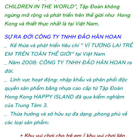
CHILDREN IN THE WORLD”, Tập Đoàn không
ngừng mở rộng và phát triển trên thế giới như Hong
Kong và thiết thực nhất là tại Việt Nam.
SỰ
RA ĐỜ
I CÔNG TY TNHH ĐẢ
O HÂN HOA
N
_
Kế thừa và phát triển tiêu chí “ VÌ TƯƠNG LAI TRẺ
EM TRÊN TOÀN THẾ GIỚI” tại Việt Nam
_ Năm 2008: CÔNG TY TNHH ĐẢO HÂN HOAN ra
đời.
_ Lĩnh vực hoạt động: nhập khẩu và phân phối độc
quyền sản phẩm bằng nhựa cao cấp từ Tập Đoàn
Hong Kong HAPPY ISLAND đã qua kiểm nghiệm
của Trung Tâm 3.
_ Thừa hưởng và sở hửu sự đa dạng ,phong phú về
các loại sản phẩm:
+ Khu vui chơ
i cho trẻ
em ( khu vui chơ
i liên