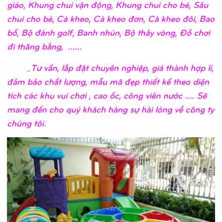
giáo, Khung chui vận động, Khung chui cho bé, Sâu
chui cho bé, Cà kheo, Cà kheo đơn, Cà kheo đôi, Bao
bố, Bộ đánh golf, Banh nhún, Bộ thảy vòng, Đồ chơi
đi thăng bằng, ……
_Tư vấn, lắp đặt chuyên nghiệp, giá thành hợp lí,
đảm bảo chất lượng, mẫu mã đẹp thiết kế theo diện
tích các khu vui chơi , cao ốc, công viên nước …. Sẽ
mang đến cho quý khách hàng sự hài lòng về công ty
chúng tôi.