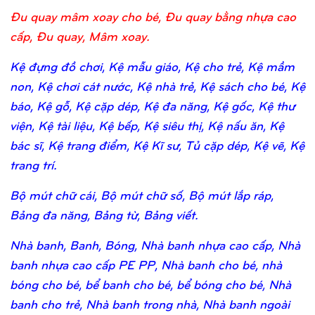
Đu quay mâm xoay cho bé, Đu quay bằng nhựa cao
cấp, Đu quay, Mâm xoay.
Kệ đựng đồ chơi, Kệ mẫu giáo, Kệ cho trẻ, Kệ mầm
non, Kệ chơi cát nước, Kệ nhà trẻ, Kệ sách cho bé, Kệ
báo, Kệ gỗ, Kệ cặp dép, Kệ đa năng, Kệ gốc, Kệ thư
viện, Kệ tài liệu, Kệ bếp, Kệ siêu thị, Kệ nấu ăn, Kệ
bác sĩ, Kệ trang điểm, Kệ Kĩ sư, Tủ cặp dép, Kệ vẽ, Kệ
trang trí.
Bộ mút chữ cái, Bộ mút chữ số, Bộ mút lắp ráp,
Bảng đa năng, Bảng từ, Bảng viết.
Nhà banh, Banh, Bóng, Nhà banh nhựa cao cấp, Nhà
banh nhựa cao cấp PE PP, Nhà banh cho bé, nhà
bóng cho bé, bể banh cho bé, bể bóng cho bé, Nhà
banh cho trẻ, Nhà banh trong nhà, Nhà banh ngoài