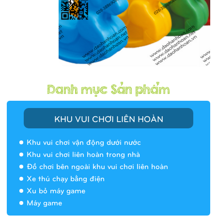
KHU VUI CHƠI LIÊN HOÀN
Khu vui chơi vận động dưới nước
Khu vui chơi liên hoàn trong nhà
Đồ chơi bên ngoài khu vui chơi liên hoàn
Xe thú chạy bằng điện
Xu bỏ máy game
Máy game