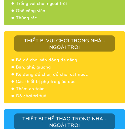
Trống vui chơi ngoài trời
Ghế công viên
Thùng rác
THIẾT BỊ VUI CHƠI TRONG NHÀ -
NGOÀI TRỜI
Bộ đồ chơi vận động đa năng
Bàn, ghế, giường
Nhà banh 9H5404
Kệ đựng đồ chơi, đồ chơi cát nước
Các thiết bị phụ trợ giáo dục
Thảm an toàn
Đồ chơi trí tuệ
THIẾT BỊ THỂ THAO TRONG NHÀ -
NGOÀI TRỜI