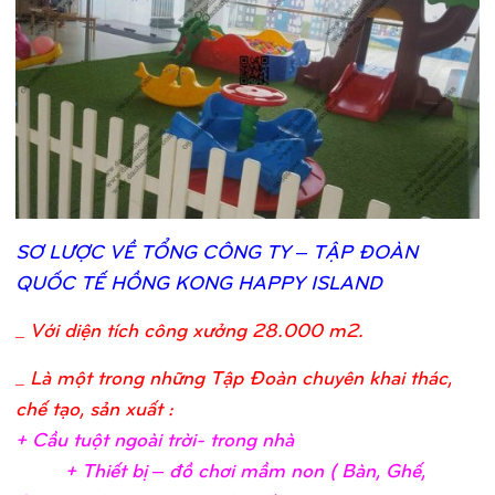
SƠ
LƯỢ
C VỀ
TỔ
NG CÔNG TY – TẬ
P ĐOÀN
QUỐ
C TẾ
HỒ
NG KONG HAPPY ISLAND
_
Với diện tích công xưởng 28.000 m2.
_ Là một trong những Tập Đoàn chuyên khai thác,
chế tạo, sản xuất :
+ Cầ
u tuộ
t ngoài trờ
i- trong nh
à
+ Thiế
t bị
– đồ
chơ
i mầ
m non ( Bàn, Ghế
,