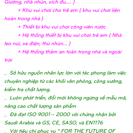
Giườ
ng, nhà nhún, xích đu….
)
+ Khu vui chơ
i c
ho trẻ
em ( khu vui chơ
i liên
hoàn trong nhà
)
+ Thiế
t bị
khu vui chơ
i công viên nướ
c
+ Hệ
thố
ng thiế
t bị
khu vui chơ
i trẻ
em ( Nhà
leo núi, xe điệ
n, thú nhún…
)
+ Hệ
thố
ng thả
m an toàn trong nhà và ngoài
trờ
i
_
Sở hửu nguồn nhân lực lớn với tác phong làm việc
chuyên nghiệp từ các khối văn phòng, công xưởng,
kiểm tra chất lượng.
_ Luôn phát triển, đổi mới không ngừng về mẫu mã,
nâng cao chất lượng sản phẩm
_ Đã đạt ISO 9001 – 2000 với chứng nhận bởi
Saudi Arabia và GS, CE, SASO, và EN1176
_ Với tiêu chí phục vụ “ FOR THE FUTURE OF