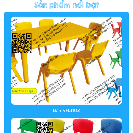
Hàng rào/nhà banh 9H5412
Bàn 9H3102