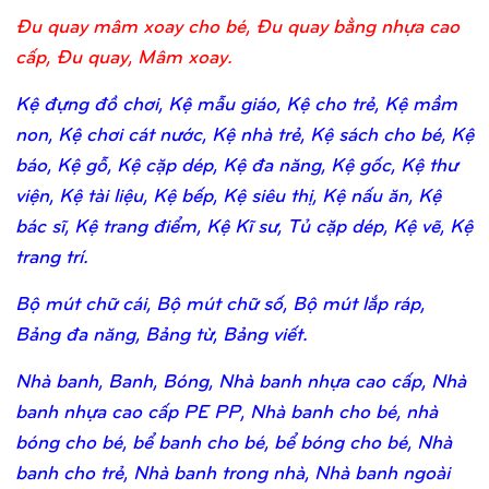
Đu quay mâm xoay cho bé, Đu quay bằng nhựa cao
cấp, Đu quay, Mâm xoay.
Kệ đựng đồ chơi, Kệ mẫu giáo, Kệ cho trẻ, Kệ mầm
non, Kệ chơi cát nước, Kệ nhà trẻ, Kệ sách cho bé, Kệ
báo, Kệ gỗ, Kệ cặp dép, Kệ đa năng, Kệ gốc, Kệ thư
viện, Kệ tài liệu, Kệ bếp, Kệ siêu thị, Kệ nấu ăn, Kệ
bác sĩ, Kệ trang điểm, Kệ Kĩ sư, Tủ cặp dép, Kệ vẽ, Kệ
trang trí.
Bộ mút chữ cái, Bộ mút chữ số, Bộ mút lắp ráp,
Bảng đa năng, Bảng từ, Bảng viết.
Nhà banh, Banh, Bóng, Nhà banh nhựa cao cấp, Nhà
banh nhựa cao cấp PE PP, Nhà banh cho bé, nhà
bóng cho bé, bể banh cho bé, bể bóng cho bé, Nhà
banh cho trẻ, Nhà banh trong nhà, Nhà banh ngoài