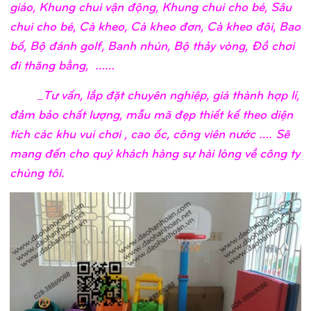
giáo, Khung chui vận động, Khung chui cho bé, Sâu
chui cho bé, Cà kheo, Cà kheo đơn, Cà kheo đôi, Bao
bố, Bộ đánh golf, Banh nhún, Bộ thảy vòng, Đồ chơi
đi thăng bằng, ……
_Tư vấn, lắp đặt chuyên nghiệp, giá thành hợp lí,
đảm bảo chất lượng, mẫu mã đẹp thiết kế theo diện
tích các khu vui chơi , cao ốc, công viên nước …. Sẽ
mang đến cho quý khách hàng sự hài lòng về công ty
chúng tôi.