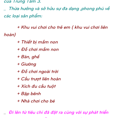
của Trung Tâm 3.
_ Thừa hưởng và sở hửu sự đa dạng ,phong phú về
các loại sản phẩm:
+ Khu vui chơ
i cho trẻ
em ( khu vui chơ
i liên
hoàn
)
+ Thiế
t bị
mầ
m no
n
+ Đồ
chơ
i mầ
m no
n
+ Bàn, ghế
+ Giườ
n
g
+ Đồ
chơ
i ngoài trờ
i
+ Cầ
u trượ
t liên hoà
n
+ Xích đu cầ
u tuộ
t
+ Bậ
p bên
h
+ Nhà chơ
i cho b
é
_
Đi lên từ tiêu chí đã đặt ra cùng với sự phát triển