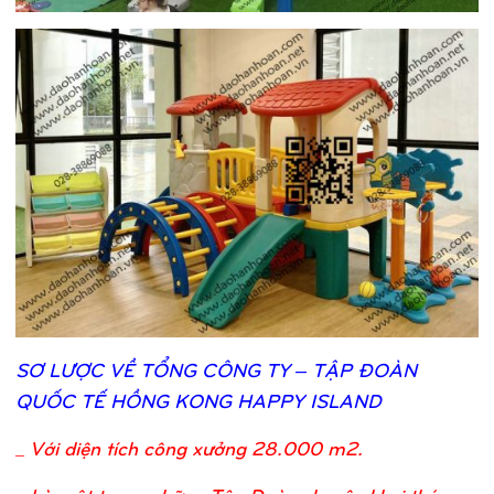
SƠ
LƯỢ
C VỀ
TỔ
NG CÔNG TY – TẬ
P ĐOÀN
QUỐ
C TẾ
HỒ
NG KONG HAPPY ISLAND
_
Với diện tích công xưởng 28.000 m2.