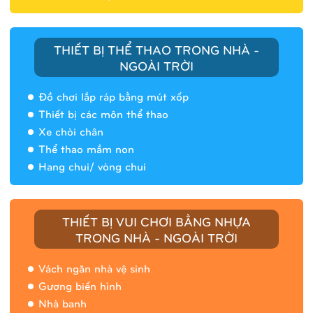
THIẾT BỊ THỂ THAO TRONG NHÀ -
NGOÀI TRỜI
Đồ chơi lắp ráp bằng mút xốp
Thiết bị các môn thể thao
Xe chòi chân
Thể thao mầm non
Hang chui/ vòng chui
Nhà banh 9H5408
THIẾT BỊ VUI CHƠI BẰNG NHỰA
TRONG NHÀ - NGOÀI TRỜI
Vách ngăn nhà vệ sinh
Gương biến hình
Nhà banh