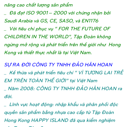
nâng cao chất lượng sản phẩm
_ Đã đạt ISO 9001 – 2000 với chứng nhận bởi
Saudi Arabia và GS, CE, SASO, và EN1176
_ Với tiêu chí phục vụ “ FOR THE FUTURE OF
CHILDREN IN THE WORLD”, Tập Đoàn không
ngừng mở rộng và phát triển trên thế giới như Hong
Kong và thiết thực nhất là tại Việt Nam.
SỰ
RA ĐỜ
I CÔNG TY TNHH ĐẢ
O HÂN HOA
N
_
Kế thừa và phát triển tiêu chí “ VÌ TƯƠNG LAI TRẺ
EM TRÊN TOÀN THẾ GIỚI” tại Việt Nam
_ Năm 2008: CÔNG TY TNHH ĐẢO HÂN HOAN ra
đời.
_ Lĩnh vực hoạt động: nhập khẩu và phân phối độc
quyền sản phẩm bằng nhựa cao cấp từ Tập Đoàn
Hong Kong HAPPY ISLAND đã qua kiểm nghiệm