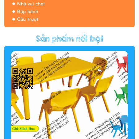
Nhà vui chơi
Bập bênh
Cầu trượt
Hàng rào/nhà banh 9H5412