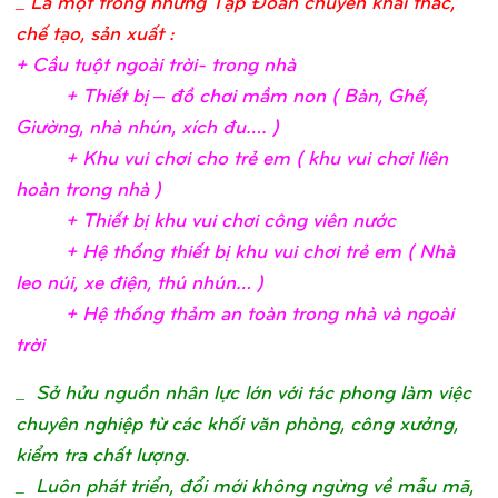
_ Là một trong những Tập Đoàn chuyên khai thác,
chế tạo, sản xuất :
+ Cầ
u tuộ
t ngoài trờ
i- trong nh
à
+ Thiế
t bị
– đồ
chơ
i mầ
m non ( Bàn, Ghế
,
Giườ
ng, nhà nhún, xích đu….
)
+ Khu vui chơ
i c
ho trẻ
em ( khu vui chơ
i liên
hoàn trong nhà
)
+ Thiế
t bị
khu vui chơ
i công viên nướ
c
+ Hệ
thố
ng thiế
t bị
khu vui chơ
i trẻ
em ( Nhà
leo núi, xe điệ
n, thú nhún…
)
+ Hệ
thố
ng thả
m an toàn trong nhà và ngoài
trờ
i
_
Sở hửu nguồn nhân lực lớn với tác phong làm việc
chuyên nghiệp từ các khối văn phòng, công xưởng,
kiểm tra chất lượng.
_ Luôn phát triển, đổi mới không ngừng về mẫu mã,