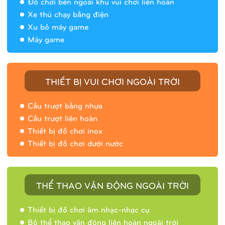
Đồ chơi bên ngoài khu vui chơi liên hoàn
Xe thú chạy bằng điện
Xu bỏ máy game
Máy game
THIẾT BỊ VUI CHƠI NGOÀI TRỜI
Cầu trượt bằng nhựa
Cầu trượt liên hoàn
Thiết bị đồ chơi inox
Thiết bị đồ chơi dưới nước
THỂ THAO VẬN ĐỘNG NGOÀI TRỜI
Thiết bị đồ chơi âm nhạc-nhạc cụ
Bộ thể thao vận động liên hoàn ngoài trời