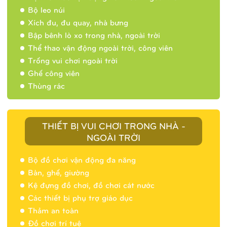
Bộ leo núi
Xích đu, đu quay, nhà bưng
Bập bênh lò xo trong nhà, ngoài trời
Thể thao vận động ngoài trời, công viên
Trống vui chơi ngoài trời
Ghế công viên
Thùng rác
THIẾT BỊ VUI CHƠI TRONG NHÀ -
NGOÀI TRỜI
Bộ đồ chơi vận động đa năng
Bàn, ghế, giường
Nhà banh 9H5404
Kệ đựng đồ chơi, đồ chơi cát nước
Các thiết bị phụ trợ giáo dục
Thảm an toàn
Đồ chơi trí tuệ