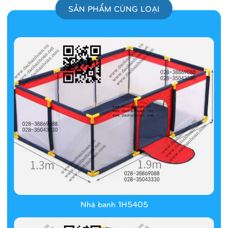
SẢN PHẨM CÙNG LOẠI
Nhà banh 1H5405