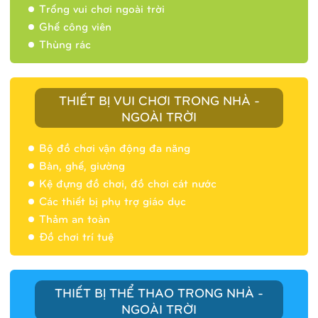
Trống vui chơi ngoài trời
Ghế công viên
Thùng rác
THIẾT BỊ VUI CHƠI TRONG NHÀ -
NGOÀI TRỜI
Bộ đồ chơi vận động đa năng
Bàn, ghế, giường
Nhà banh 9H5404
Kệ đựng đồ chơi, đồ chơi cát nước
Các thiết bị phụ trợ giáo dục
Thảm an toàn
Đồ chơi trí tuệ
THIẾT BỊ THỂ THAO TRONG NHÀ -
NGOÀI TRỜI