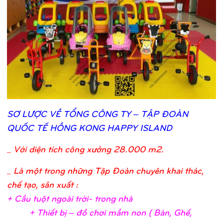
SƠ
LƯỢ
C VỀ
TỔ
NG CÔNG TY – TẬ
P ĐOÀN
QUỐ
C TẾ
HỒ
NG KONG HAPPY ISLAND
_
Với diện tích công xưởng 28.000 m2.
_ Là một trong những Tập Đoàn chuyên khai thác,
chế tạo, sản xuất :
+ Cầ
u tuộ
t ngoài trờ
i- trong nh
à
+ Thiế
t bị
– đồ
chơ
i mầ
m non ( Bàn, Ghế
,