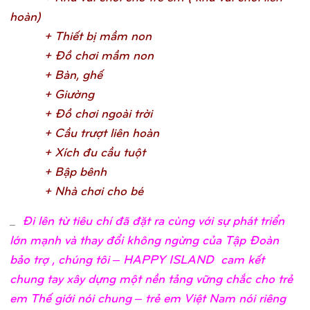
hoàn
)
+ Thiế
t bị
mầ
m no
n
+ Đồ
chơ
i mầ
m no
n
+ Bàn, ghế
+ Giườ
n
g
+ Đồ
chơ
i ngoài trờ
i
+ Cầ
u trượ
t liên hoà
n
+ Xích đu cầ
u tuộ
t
+ Bậ
p bên
h
+ Nhà chơ
i cho b
é
_
Đi lên từ tiêu chí đã đặt ra cùng với sự phát triển
lớn mạnh và thay đổi không ngừng của Tập Đoàn
bảo trợ , chúng tôi – HAPPY ISLAND cam kết
chung tay xây dựng một nền tảng vững chắc cho trẻ
em Thế giới nói chung – trẻ em Việt Nam nói riêng