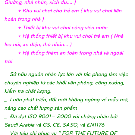
Giườ
ng, nhà nhún, xích đu….
)
+ Khu vui chơ
i c
ho trẻ
em ( khu vui chơ
i liên
hoàn trong nhà
)
+ Thiế
t bị
khu vui chơ
i công viên nướ
c
+ Hệ
thố
ng thiế
t bị
khu vui chơ
i trẻ
em ( Nhà
leo núi, xe điệ
n, thú nhún…
)
+ Hệ
thố
ng thả
m an toàn trong nhà và ngoài
trờ
i
_
Sở hửu nguồn nhân lực lớn với tác phong làm việc
chuyên nghiệp từ các khối văn phòng, công xưởng,
kiểm tra chất lượng.
_ Luôn phát triển, đổi mới không ngừng về mẫu mã,
nâng cao chất lượng sản phẩm
_ Đã đạt ISO 9001 – 2000 với chứng nhận bởi
Saudi Arabia và GS, CE, SASO, và EN1176
_ Với tiêu chí phục vụ “ FOR THE FUTURE OF