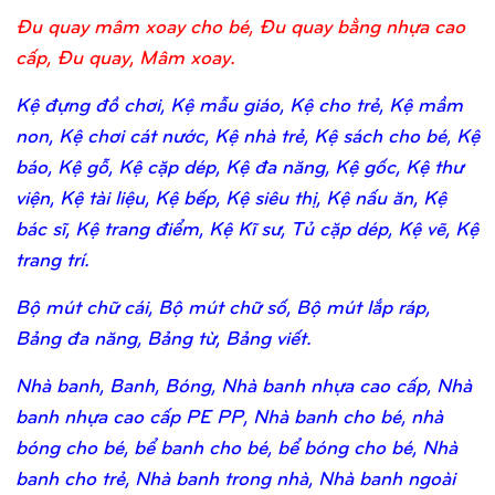
Đu quay mâm xoay cho bé, Đu quay bằng nhựa cao
cấp, Đu quay, Mâm xoay.
Kệ đựng đồ chơi, Kệ mẫu giáo, Kệ cho trẻ, Kệ mầm
non, Kệ chơi cát nước, Kệ nhà trẻ, Kệ sách cho bé, Kệ
báo, Kệ gỗ, Kệ cặp dép, Kệ đa năng, Kệ gốc, Kệ thư
viện, Kệ tài liệu, Kệ bếp, Kệ siêu thị, Kệ nấu ăn, Kệ
bác sĩ, Kệ trang điểm, Kệ Kĩ sư, Tủ cặp dép, Kệ vẽ, Kệ
trang trí.
Bộ mút chữ cái, Bộ mút chữ số, Bộ mút lắp ráp,
Bảng đa năng, Bảng từ, Bảng viết.
Nhà banh, Banh, Bóng, Nhà banh nhựa cao cấp, Nhà
banh nhựa cao cấp PE PP, Nhà banh cho bé, nhà
bóng cho bé, bể banh cho bé, bể bóng cho bé, Nhà
banh cho trẻ, Nhà banh trong nhà, Nhà banh ngoài