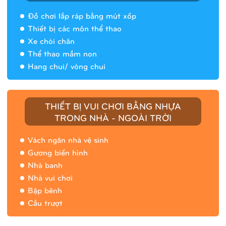
Đồ chơi lắp ráp bằng mút xốp
Thiết bị các môn thể thao
Xe chòi chân
Thể thao mầm non
Hang chui/ vòng chui
Nhà banh 9H5408
THIẾT BỊ VUI CHƠI BẰNG NHỰA
TRONG NHÀ - NGOÀI TRỜI
Vách ngăn nhà vệ sinh
Gương biến hình
Nhà banh
Nhà vui chơi
Bập bênh
Cầu trượt