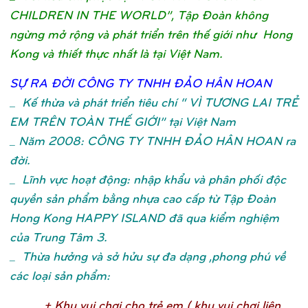
CHILDREN IN THE WORLD”, Tập Đoàn không
ngừng mở rộng và phát triển trên thế giới như Hong
Kong và thiết thực nhất là tại Việt Nam.
SỰ
RA ĐỜ
I CÔNG TY TNHH ĐẢ
O HÂN HOA
N
_
Kế thừa và phát triển tiêu chí “ VÌ TƯƠNG LAI TRẺ
EM TRÊN TOÀN THẾ GIỚI” tại Việt Nam
_ Năm 2008: CÔNG TY TNHH ĐẢO HÂN HOAN ra
đời.
_ Lĩnh vực hoạt động: nhập khẩu và phân phối độc
quyền sản phẩm bằng nhựa cao cấp từ Tập Đoàn
Hong Kong HAPPY ISLAND đã qua kiểm nghiệm
của Trung Tâm 3.
_ Thừa hưởng và sở hửu sự đa dạng ,phong phú về
các loại sản phẩm:
+ Khu vui chơ
i cho trẻ
em ( khu vui chơ
i liên