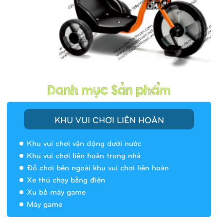
KHU VUI CHƠI LIÊN HOÀN
Khu vui chơi vận động dưới nước
Khu vui chơi liên hoàn trong nhà
Đồ chơi bên ngoài khu vui chơi liên hoàn
Xe thú chạy bằng điện
Xu bỏ máy game
Máy game