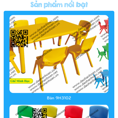
Hàng rào/nhà banh 9H5412
Bàn 9H3102