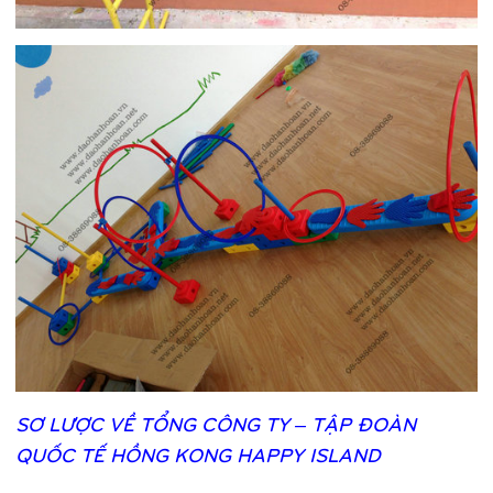
SƠ
LƯỢ
C VỀ
TỔ
NG CÔNG TY – TẬ
P ĐOÀN
QUỐ
C TẾ
HỒ
NG KONG HAPPY ISLAND