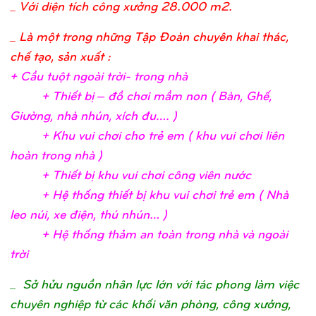
_
Với diện tích công xưởng 28.000 m2.
_ Là một trong những Tập Đoàn chuyên khai thác,
chế tạo, sản xuất :
+ Cầ
u tuộ
t ngoài trờ
i- trong nh
à
+ Thiế
t bị
– đồ
chơ
i mầ
m non ( Bàn, Ghế
,
Giườ
ng, nhà nhún, xích đu….
)
+ Khu vui chơ
i c
ho trẻ
em ( khu vui chơ
i liên
hoàn trong nhà
)
+ Thiế
t bị
khu vui chơ
i công viên nướ
c
+ Hệ
thố
ng thiế
t bị
khu vui chơ
i trẻ
em ( Nhà
leo núi, xe điệ
n, thú nhún…
)
+ Hệ
thố
ng thả
m an toàn trong nhà và ngoài
trờ
i
_
Sở hửu nguồn nhân lực lớn với tác phong làm việc
chuyên nghiệp từ các khối văn phòng, công xưởng,