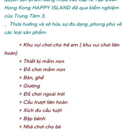
Hong Kong HAPPY ISLAND đã qua kiểm nghiệm
của Trung Tâm 3.
_ Thừa hưởng và sở hửu sự đa dạng ,phong phú về
các loại sản phẩm:
+ Khu vui chơ
i cho trẻ
em ( khu vui chơ
i liên
hoàn
)
+ Thiế
t bị
mầ
m no
n
+ Đồ
chơ
i mầ
m no
n
+ Bàn, ghế
+ Giườ
n
g
+ Đồ
chơ
i ngoài trờ
i
+ Cầ
u trượ
t liên hoà
n
+ Xích đu cầ
u tuộ
t
+ Bậ
p bên
h
+ Nhà chơ
i cho b
é