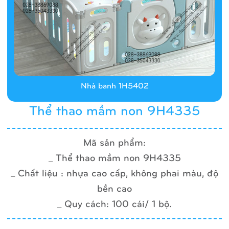
Nhà banh 1H5402
Thể thao mầm non 9H4335
Mã sản phẩm:
_ Thể thao mầm non 9H4335
_ Chất liệu : nhựa cao cấp, không phai màu, độ
bền cao
_ Quy cách: 100 cái/ 1 bộ.