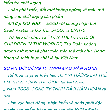
kiểm tra chất lượng.
_ Luôn phát triển, đổi mới không ngừng về mẫu mã,
nâng cao chất lượng sản phẩm
_ Đã đạt ISO 9001 – 2000 với chứng nhận bởi
Saudi Arabia và GS, CE, SASO, và EN1176
_ Với tiêu chí phục vụ “ FOR THE FUTURE OF
CHILDREN IN THE WORLD”, Tập Đoàn không
ngừng mở rộng và phát triển trên thế giới như Hong
Kong và thiết thực nhất là tại Việt Nam.
SỰ
RA ĐỜ
I CÔNG TY TNHH ĐẢ
O HÂN HOA
N
_
Kế thừa và phát triển tiêu chí “ VÌ TƯƠNG LAI TRẺ
EM TRÊN TOÀN THẾ GIỚI” tại Việt Nam
_ Năm 2008: CÔNG TY TNHH ĐẢO HÂN HOAN ra
đời.
_ Lĩnh vực hoạt động: nhập khẩu và phân phối độc
quyền sản phẩm bằng nhựa cao cấp từ Tập Đoàn