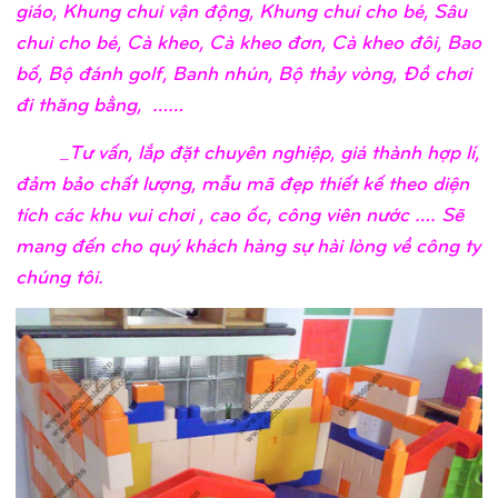
giáo, Khung chui vận động, Khung chui cho bé, Sâu
chui cho bé, Cà kheo, Cà kheo đơn, Cà kheo đôi, Bao
bố, Bộ đánh golf, Banh nhún, Bộ thảy vòng, Đồ chơi
đi thăng bằng, ……
_Tư vấn, lắp đặt chuyên nghiệp, giá thành hợp lí,
đảm bảo chất lượng, mẫu mã đẹp thiết kế theo diện
tích các khu vui chơi , cao ốc, công viên nước …. Sẽ
mang đến cho quý khách hàng sự hài lòng về công ty
chúng tôi.