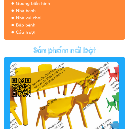
Gương biến hình
Nhà banh
Nhà vui chơi
Bập bênh
Cầu trượt
Hàng rào/nhà banh 9H5412