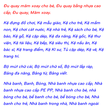
Đu quay mâm xoay cho bé, Đu quay bằng nhựa cao
cấp, Đu quay, Mâm xoay.
Kệ đựng đồ chơi, Kệ mẫu giáo, Kệ cho trẻ, Kệ mầm
non, Kệ chơi cát nước, Kệ nhà trẻ, Kệ sách cho bé, Kệ
báo, Kệ gỗ, Kệ cặp dép, Kệ đa năng, Kệ gốc, Kệ thư
viện, Kệ tài liệu, Kệ bếp, Kệ siêu thị, Kệ nấu ăn, Kệ
bác sĩ, Kệ trang điểm, Kệ Kĩ sư, Tủ cặp dép, Kệ vẽ, Kệ
trang trí.
Bộ mút chữ cái, Bộ mút chữ số, Bộ mút lắp ráp,
Bảng đa năng, Bảng từ, Bảng viết.
Nhà banh, Banh, Bóng, Nhà banh nhựa cao cấp, Nhà
banh nhựa cao cấp PE PP, Nhà banh cho bé, nhà
bóng cho bé, bể banh cho bé, bể bóng cho bé, Nhà
banh cho trẻ, Nhà banh trong nhà, Nhà banh ngoài