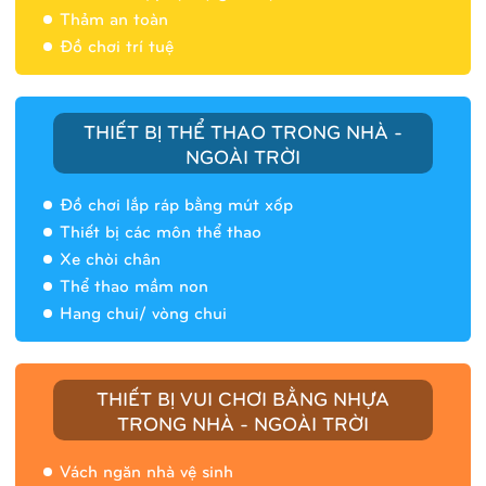
Thảm an toàn
Đồ chơi trí tuệ
THIẾT BỊ THỂ THAO TRONG NHÀ -
NGOÀI TRỜI
Đồ chơi lắp ráp bằng mút xốp
Thiết bị các môn thể thao
Xe chòi chân
Thể thao mầm non
Hang chui/ vòng chui
Nhà banh 9H5408
THIẾT BỊ VUI CHƠI BẰNG NHỰA
TRONG NHÀ - NGOÀI TRỜI
Vách ngăn nhà vệ sinh