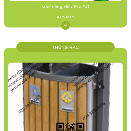
Ghế công viên 1H2701
Xem thêm
THÙNG RÁC