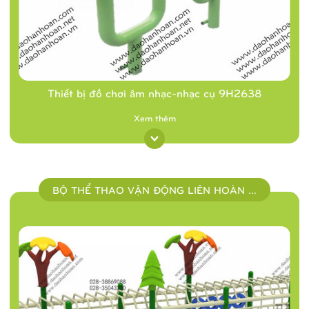
Thiết bị đồ chơi âm nhạc-nhạc cụ 9H2638
Xem thêm
BỘ THỂ THAO VẬN ĐỘNG LIÊN HOÀN NGOÀI TRỜI