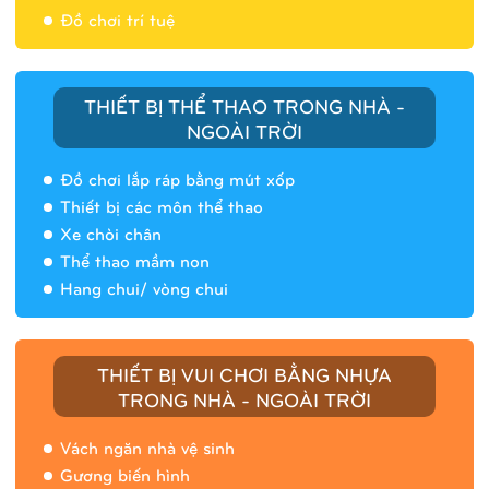
Đồ chơi trí tuệ
THIẾT BỊ THỂ THAO TRONG NHÀ -
NGOÀI TRỜI
Đồ chơi lắp ráp bằng mút xốp
Thiết bị các môn thể thao
Xe chòi chân
Thể thao mầm non
Hang chui/ vòng chui
Nhà banh 9H5408
THIẾT BỊ VUI CHƠI BẰNG NHỰA
TRONG NHÀ - NGOÀI TRỜI
Vách ngăn nhà vệ sinh
Gương biến hình