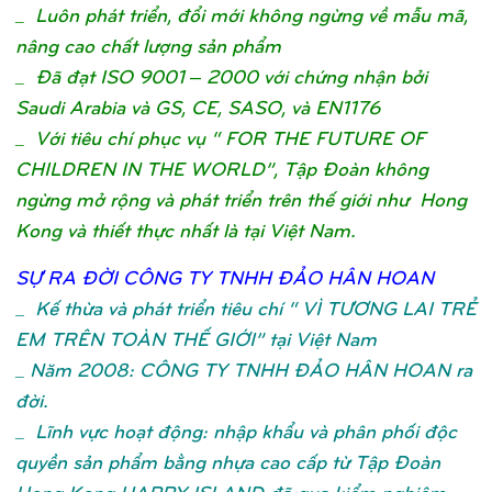
_ Luôn phát triển, đổi mới không ngừng về mẫu mã,
nâng cao chất lượng sản phẩm
_ Đã đạt ISO 9001 – 2000 với chứng nhận bởi
Saudi Arabia và GS, CE, SASO, và EN1176
_ Với tiêu chí phục vụ “ FOR THE FUTURE OF
CHILDREN IN THE WORLD”, Tập Đoàn không
ngừng mở rộng và phát triển trên thế giới như Hong
Kong và thiết thực nhất là tại Việt Nam.
SỰ
RA ĐỜ
I CÔNG TY TNHH ĐẢ
O HÂN HOA
N
_
Kế thừa và phát triển tiêu chí “ VÌ TƯƠNG LAI TRẺ
EM TRÊN TOÀN THẾ GIỚI” tại Việt Nam
_ Năm 2008: CÔNG TY TNHH ĐẢO HÂN HOAN ra
đời.
_ Lĩnh vực hoạt động: nhập khẩu và phân phối độc
quyền sản phẩm bằng nhựa cao cấp từ Tập Đoàn
Hong Kong HAPPY ISLAND đã qua kiểm nghiệm