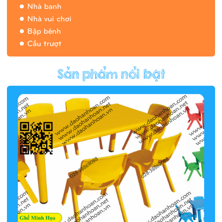
Nhà banh
Nhà vui chơi
Bập bênh
Cầu trượt
Hàng rào/nhà banh 9H5412