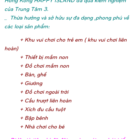
của Trung Tâm 3.
_ Thừa hưởng và sở hửu sự đa dạng ,phong phú về
các loại sản phẩm:
+ Khu vui chơ
i cho trẻ
em ( khu vui chơ
i liên
hoàn
)
+ Thiế
t bị
mầ
m no
n
+ Đồ
chơ
i mầ
m no
n
+ Bàn, ghế
+ Giườ
n
g
+ Đồ
chơ
i ngoài trờ
i
+ Cầ
u trượ
t liên hoà
n
+ Xích đu cầ
u tuộ
t
+ Bậ
p bên
h
+ Nhà chơ
i cho b
é