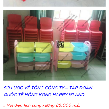
SƠ
LƯỢ
C VỀ
TỔ
NG CÔNG TY – TẬ
P ĐOÀN
QUỐ
C TẾ
HỒ
NG KONG HAPPY ISLAND
_
Với diện tích công xưởng 28.000 m2.