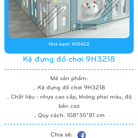
Nhà banh 1H5402
Kệ đựng đồ chơi 9H3218
Mã sản phẩm:
_ Kệ đựng đồ chơi 9H3218
_ Chất liệu : nhựa cao cấp, không phai màu, độ
bền cao
_ Quy cách: 108*35*81 cm
Chia sẻ: