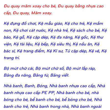
Đu quay mâm xoay cho bé, Đu quay bằng nhựa cao
cấp, Đu quay, Mâm xoay.
Kệ đựng đồ chơi, Kệ mẫu giáo, Kệ cho trẻ, Kệ mầm
non, Kệ chơi cát nước, Kệ nhà trẻ, Kệ sách cho bé, Kệ
báo, Kệ gỗ, Kệ cặp dép, Kệ đa năng, Kệ gốc, Kệ thư
viện, Kệ tài liệu, Kệ bếp, Kệ siêu thị, Kệ nấu ăn, Kệ
bác sĩ, Kệ trang điểm, Kệ Kĩ sư, Tủ cặp dép, Kệ vẽ, Kệ
trang trí.
Bộ mút chữ cái, Bộ mút chữ số, Bộ mút lắp ráp,
Bảng đa năng, Bảng từ, Bảng viết.
Nhà banh, Banh, Bóng, Nhà banh nhựa cao cấp, Nhà
banh nhựa cao cấp PE PP, Nhà banh cho bé, nhà
bóng cho bé, bể banh cho bé, bể bóng cho bé, Nhà
banh cho trẻ, Nhà banh trong nhà, Nhà banh ngoài