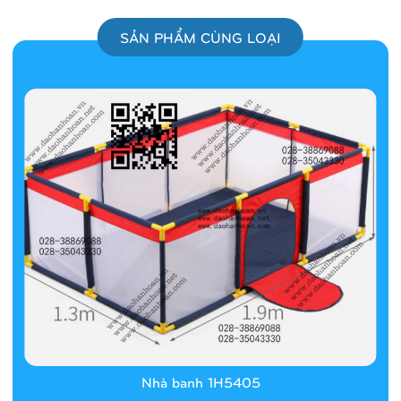
SẢN PHẨM CÙNG LOẠI
Nhà banh 1H5405