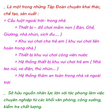
_ Là một trong những Tập Đoàn chuyên khai thác,
chế tạo, sản xuất :
+ Cầ
u tuộ
t ngoài trờ
i- trong nh
à
+ Thiế
t bị
– đồ
chơ
i mầ
m non ( Bàn, Ghế
,
Giườ
ng, nhà nhún, xích đu….
)
+ Khu vui chơ
i c
ho trẻ
em ( khu vui chơ
i liên
hoàn trong nhà
)
+ Thiế
t bị
khu vui chơ
i công viên nướ
c
+ Hệ
thố
ng thiế
t bị
khu vui chơ
i trẻ
em ( Nhà
leo núi, xe điệ
n, thú nhún…
)
+ Hệ
thố
ng thả
m an toàn trong nhà và ngoài
trờ
i
_
Sở hửu nguồn nhân lực lớn với tác phong làm việc
chuyên nghiệp từ các khối văn phòng, công xưởng,
kiểm tra chất lượng.