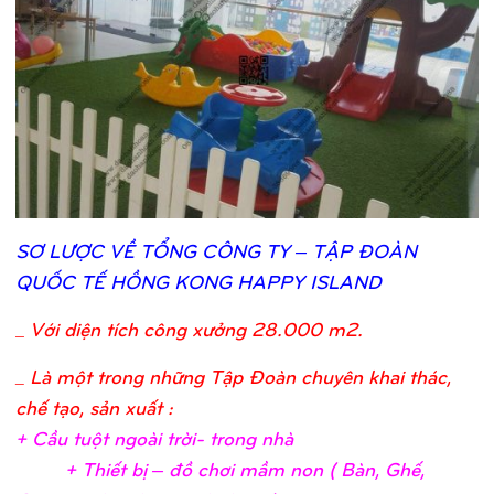
SƠ
LƯỢ
C VỀ
TỔ
NG CÔNG TY – TẬ
P ĐOÀN
QUỐ
C TẾ
HỒ
NG KONG HAPPY ISLAND
_
Với diện tích công xưởng 28.000 m2.
_ Là một trong những Tập Đoàn chuyên khai thác,
chế tạo, sản xuất :
+ Cầ
u tuộ
t ngoài trờ
i- trong nh
à
+ Thiế
t bị
– đồ
chơ
i mầ
m non ( Bàn, Ghế
,