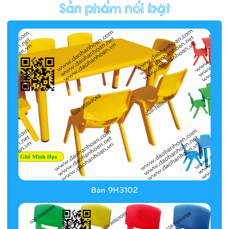
Hàng rào/nhà banh 9H5412
Bàn 9H3102