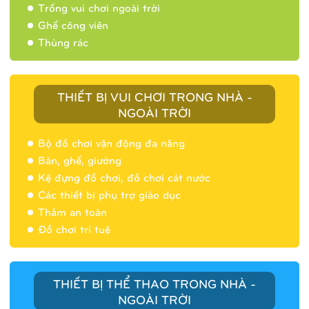
Trống vui chơi ngoài trời
Ghế công viên
Thùng rác
THIẾT BỊ VUI CHƠI TRONG NHÀ -
NGOÀI TRỜI
Bộ đồ chơi vận động đa năng
Bàn, ghế, giường
Nhà banh 9H5404
Kệ đựng đồ chơi, đồ chơi cát nước
Các thiết bị phụ trợ giáo dục
Thảm an toàn
Đồ chơi trí tuệ
THIẾT BỊ THỂ THAO TRONG NHÀ -
NGOÀI TRỜI