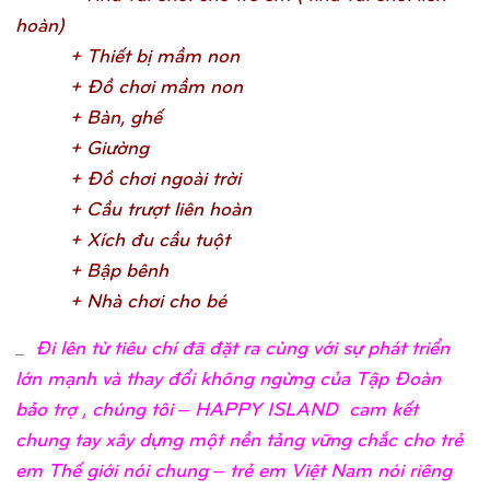
hoàn
)
+ Thiế
t bị
mầ
m no
n
+ Đồ
chơ
i mầ
m no
n
+ Bàn, ghế
+ Giườ
n
g
+ Đồ
chơ
i ngoài trờ
i
+ Cầ
u trượ
t liên hoà
n
+ Xích đu cầ
u tuộ
t
+ Bậ
p bên
h
+ Nhà chơ
i cho b
é
_
Đi lên từ tiêu chí đã đặt ra cùng với sự phát triển
lớn mạnh và thay đổi không ngừng của Tập Đoàn
bảo trợ , chúng tôi – HAPPY ISLAND cam kết
chung tay xây dựng một nền tảng vững chắc cho trẻ
em Thế giới nói chung – trẻ em Việt Nam nói riêng