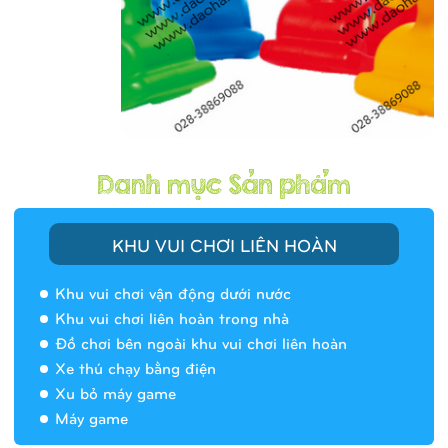
KHU VUI CHƠI LIÊN HOÀN
Khu vui chơi vận động dưới nước
Khu vui chơi liên hoàn trong nhà
Đồ chơi bên ngoài khu vui chơi liên hoàn
Xe thú chạy bằng điện
Xu bỏ máy game
Máy game