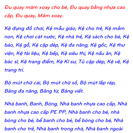
Đu quay mâm xoay cho bé, Đu quay bằng nhựa cao
cấp, Đu quay, Mâm xoay.
Kệ đựng đồ chơi, Kệ mẫu giáo, Kệ cho trẻ, Kệ mầm
non, Kệ chơi cát nước, Kệ nhà trẻ, Kệ sách cho bé, Kệ
báo, Kệ gỗ, Kệ cặp dép, Kệ đa năng, Kệ gốc, Kệ thư
viện, Kệ tài liệu, Kệ bếp, Kệ siêu thị, Kệ nấu ăn, Kệ
bác sĩ, Kệ trang điểm, Kệ Kĩ sư, Tủ cặp dép, Kệ vẽ, Kệ
trang trí.
Bộ mút chữ cái, Bộ mút chữ số, Bộ mút lắp ráp,
Bảng đa năng, Bảng từ, Bảng viết.
Nhà banh, Banh, Bóng, Nhà banh nhựa cao cấp, Nhà
banh nhựa cao cấp PE PP, Nhà banh cho bé, nhà
bóng cho bé, bể banh cho bé, bể bóng cho bé, Nhà
banh cho trẻ, Nhà banh trong nhà, Nhà banh ngoài