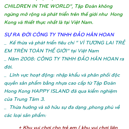
CHILDREN IN THE WORLD”, Tập Đoàn không
ngừng mở rộng và phát triển trên thế giới như Hong
Kong và thiết thực nhất là tại Việt Nam.
SỰ
RA ĐỜ
I CÔNG TY TNHH ĐẢ
O HÂN HOA
N
_
Kế thừa và phát triển tiêu chí “ VÌ TƯƠNG LAI TRẺ
EM TRÊN TOÀN THẾ GIỚI” tại Việt Nam
_ Năm 2008: CÔNG TY TNHH ĐẢO HÂN HOAN ra
đời.
_ Lĩnh vực hoạt động: nhập khẩu và phân phối độc
quyền sản phẩm bằng nhựa cao cấp từ Tập Đoàn
Hong Kong HAPPY ISLAND đã qua kiểm nghiệm
của Trung Tâm 3.
_ Thừa hưởng và sở hửu sự đa dạng ,phong phú về
các loại sản phẩm:
+ Khu vui chơ
i cho trẻ
em ( khu vui chơ
i liên