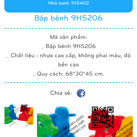
Nhà banh 1H5402
Bập bênh 9H5206
Mã sản phẩm:
_ Bập bênh 9H5206
_ Chất liệu : nhựa cao cấp, không phai màu, độ
bền cao
_ Quy cách: 68*30*45 cm.
Chia sẻ: