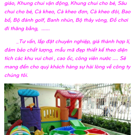
giáo, Khung chui vận động, Khung chui cho bé, Sâu
chui cho bé, Cà kheo, Cà kheo đơn, Cà kheo đôi, Bao
bố, Bộ đánh golf, Banh nhún, Bộ thảy vòng, Đồ chơi
đi thăng bằng, ……
_Tư vấn, lắp đặt chuyên nghiệp, giá thành hợp lí,
đảm bảo chất lượng, mẫu mã đẹp thiết kế theo diện
tích các khu vui chơi , cao ốc, công viên nước …. Sẽ
mang đến cho quý khách hàng sự hài lòng về công ty
chúng tôi.