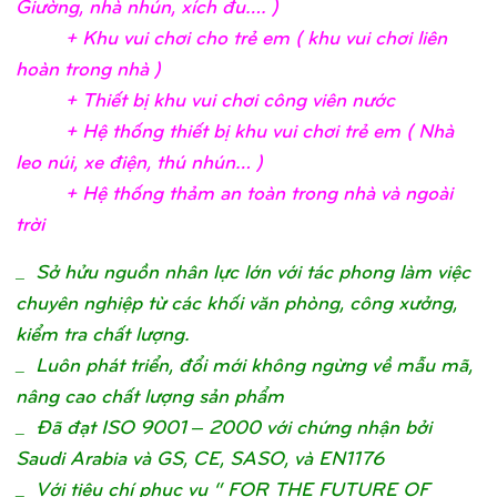
Giườ
ng, nhà nhún, xích đu….
)
+ Khu vui chơ
i c
ho trẻ
em ( khu vui chơ
i liên
hoàn trong nhà
)
+ Thiế
t bị
khu vui chơ
i công viên nướ
c
+ Hệ
thố
ng thiế
t bị
khu vui chơ
i trẻ
em ( Nhà
leo núi, xe điệ
n, thú nhún…
)
+ Hệ
thố
ng thả
m an toàn trong nhà và ngoài
trờ
i
_
Sở hửu nguồn nhân lực lớn với tác phong làm việc
chuyên nghiệp từ các khối văn phòng, công xưởng,
kiểm tra chất lượng.
_ Luôn phát triển, đổi mới không ngừng về mẫu mã,
nâng cao chất lượng sản phẩm
_ Đã đạt ISO 9001 – 2000 với chứng nhận bởi
Saudi Arabia và GS, CE, SASO, và EN1176
_ Với tiêu chí phục vụ “ FOR THE FUTURE OF