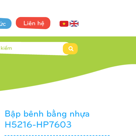
Liên hệ
tức
Bập bênh bằng nhựa
H5216-HP7603