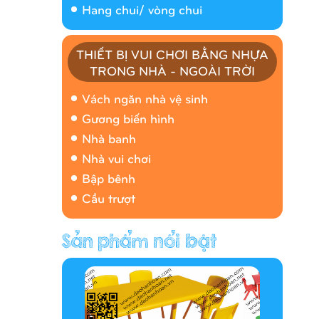
Hang chui/ vòng chui
THIẾT BỊ VUI CHƠI BẰNG NHỰA
TRONG NHÀ - NGOÀI TRỜI
Nhà banh 9H5408
Vách ngăn nhà vệ sinh
Gương biến hình
Nhà banh
Nhà vui chơi
Bập bênh
Cầu trượt
Hàng rào/nhà banh 9H5412