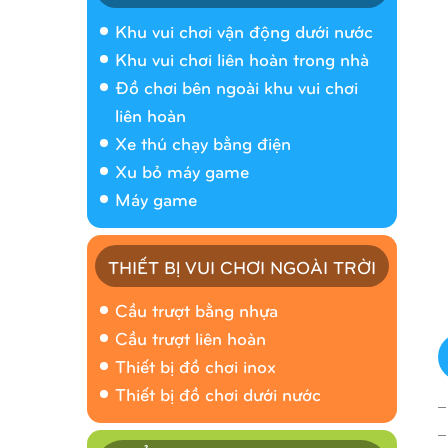
Khu vui chơi vận động dưới nước
Khu vui chơi liên hoàn trong nhà
Đồ chơi bên ngoài khu vui chơi
liên hoàn
Xe thú chạy bằng điện
Xu bỏ máy game
Máy game
THIẾT BỊ VUI CHƠI NGOÀI TRỜI
Cầu trượt bằng nhựa
Cầu trượt liên hoàn
Thiết bị đồ chơi inox
Thiết bị đồ chơi dưới nước
_
_