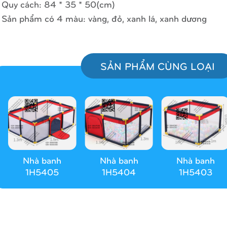
 Quy cách: 84 * 35 * 50(cm)
 Sản phẩm có 4 màu: vàng, đỏ, xanh lá, xanh dương
SẢN PHẨM CÙNG LOẠI
Nhà banh
Nhà banh
Nhà banh
1H5405
1H5404
1H5403