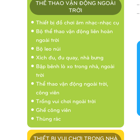
_
THỂ THAO VẬN ĐỘNG NGOÀI
TRỜI
_
Thiết bị đồ chơi âm nhạc-nhạc cụ
Bộ thể thao vận động liên hoàn
ngoài trời
Bộ leo núi
Xích đu, đu quay, nhà bưng
Bập bênh lò xo trong nhà, ngoài
trời
Thể thao vận động ngoài trời,
công viên
Trống vui chơi ngoài trời
Ghế công viên
Thùng rác
THIẾT BỊ VUI CHƠI TRONG NHÀ