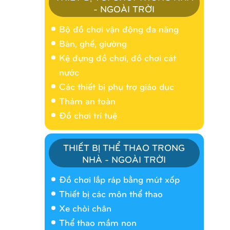
- NGOÀI TRỜI
Bộ đồ chơi vận động đa năng
Bàn, ghế, giường
Kệ đựng đồ chơi, đồ chơi cát
nước
Các thiết bị phụ trợ giáo dục
Thảm an toàn
Đồ chơi trí tuệ
THIẾT BỊ THỂ THAO TRONG
NHÀ - NGOÀI TRỜI
Nhà banh 9H5404
Đồ chơi lắp ráp bằng mút xốp
Thiết bị các môn thể thao
Xe chòi chân
Thể thao mầm non