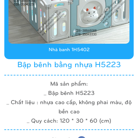
Nhà banh 1H5402
Bập bênh bằng nhựa H5223
Mã sản phẩm:
_ Bập bênh H5223
_ Chất liệu : nhựa cao cấp, không phai màu, độ
bền cao
_ Quy cách: 120 * 30 * 60 (cm)