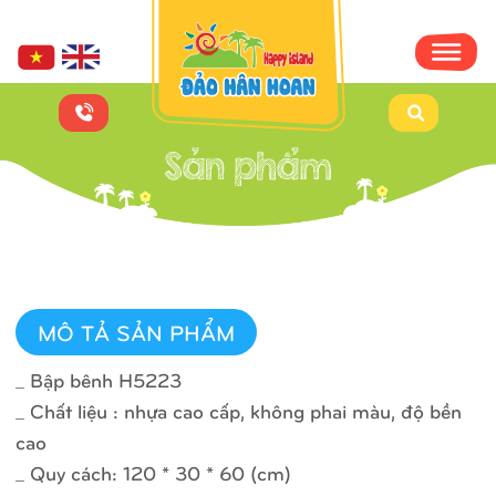
MÔ TẢ SẢN PHẨM
_ Bập bênh H5223
_ Chất liệu : nhựa cao cấp, không phai màu, độ bền
cao
_ Quy cách: 120 * 30 * 60 (cm)