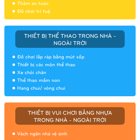
Thảm an toàn
Đồ chơi trí tuệ
THIẾT BỊ THỂ THAO TRONG NHÀ -
NGOÀI TRỜI
Đồ chơi lắp ráp bằng mút xốp
Thiết bị các môn thể thao
Xe chòi chân
Thể thao mầm non
Hang chui/ vòng chui
Nhà banh 9H5408
THIẾT BỊ VUI CHƠI BẰNG NHỰA
TRONG NHÀ - NGOÀI TRỜI
Vách ngăn nhà vệ sinh