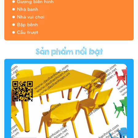
Gương biến hình
Nhà banh
Nhà vui chơi
Bập bênh
Cầu trượt
Hàng rào/nhà banh 9H5412