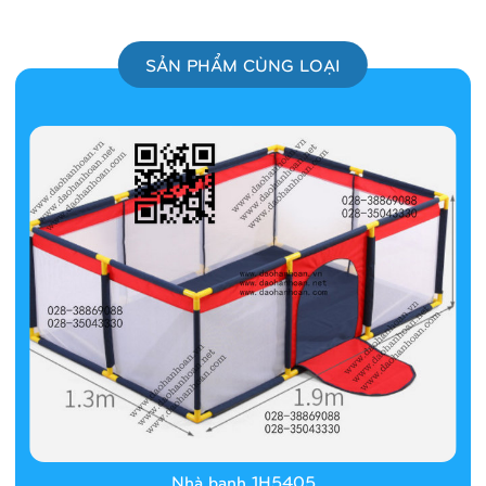
SẢN PHẨM CÙNG LOẠI
Nhà banh 1H5405