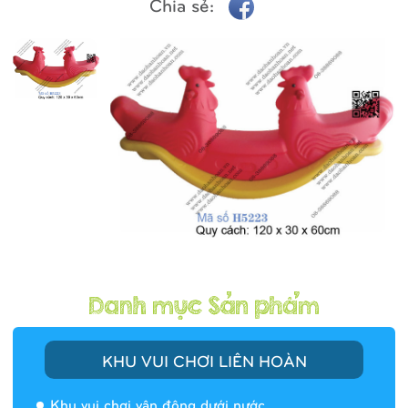
Chia sẻ:
KHU VUI CHƠI LIÊN HOÀN
Khu vui chơi vận động dưới nước