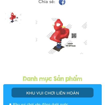
Chia sẻ:
KHU VUI CHƠI LIÊN HOÀN
Khu vui chơi vận động dưới nước