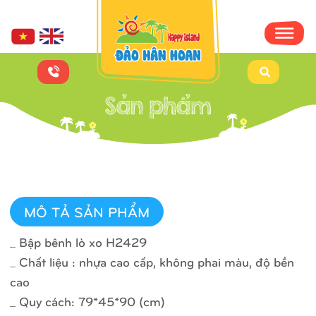
MÔ TẢ SẢN PHẨM
_ Bập bênh lò xo H2429
_ Chất liệu : nhựa cao cấp, không phai màu, độ bền
cao
_ Quy cách: 79*45*90 (cm)