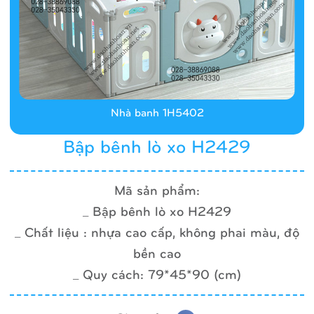
Nhà banh 1H5402
Bập bênh lò xo H2429
Mã sản phẩm:
_ Bập bênh lò xo H2429
_ Chất liệu : nhựa cao cấp, không phai màu, độ
bền cao
_ Quy cách: 79*45*90 (cm)