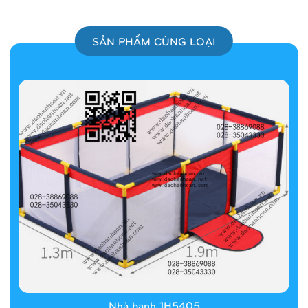
SẢN PHẨM CÙNG LOẠI
Nhà banh 1H5405