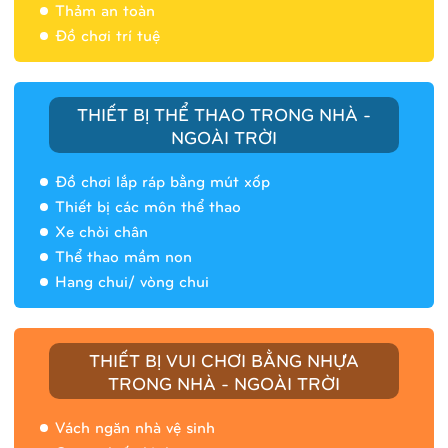
Thảm an toàn
Đồ chơi trí tuệ
THIẾT BỊ THỂ THAO TRONG NHÀ -
NGOÀI TRỜI
Đồ chơi lắp ráp bằng mút xốp
Thiết bị các môn thể thao
Xe chòi chân
Thể thao mầm non
Hang chui/ vòng chui
Nhà banh 9H5408
THIẾT BỊ VUI CHƠI BẰNG NHỰA
TRONG NHÀ - NGOÀI TRỜI
Vách ngăn nhà vệ sinh