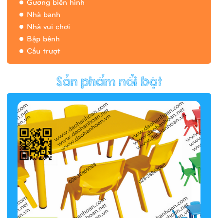
Gương biến hình
Nhà banh
Nhà vui chơi
Bập bênh
Cầu trượt
Hàng rào/nhà banh 9H5412