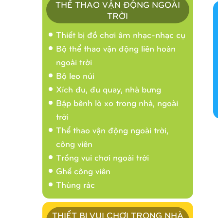
THỂ THAO VẬN ĐỘNG NGOÀI
TRỜI
Thiết bị đồ chơi âm nhạc-nhạc cụ
Bộ thể thao vận động liên hoàn
ngoài trời
Bộ leo núi
Xích đu, đu quay, nhà bưng
Bập bênh lò xo trong nhà, ngoài
trời
Thể thao vận động ngoài trời,
công viên
Trống vui chơi ngoài trời
Ghế công viên
Thùng rác
THIẾT BỊ VUI CHƠI TRONG NHÀ