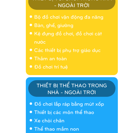
- NGOÀI TRỜI
Bộ đồ chơi vận động đa năng
Bàn, ghế, giường
Kệ đựng đồ chơi, đồ chơi cát
nước
Các thiết bị phụ trợ giáo dục
Thảm an toàn
Đồ chơi trí tuệ
THIẾT BỊ THỂ THAO TRONG
NHÀ - NGOÀI TRỜI
Nhà banh 9H5404
Đồ chơi lắp ráp bằng mút xốp
Thiết bị các môn thể thao
Xe chòi chân
Thể thao mầm non