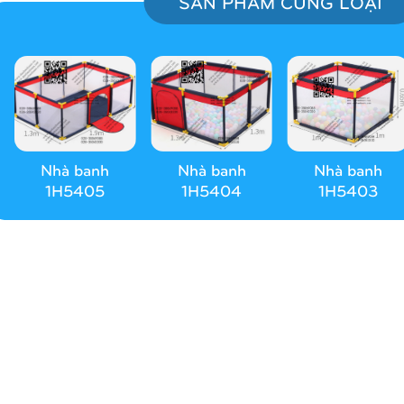
SẢN PHẨM CÙNG LOẠI
Nhà banh
Nhà banh
Nhà banh
1H5405
1H5404
1H5403