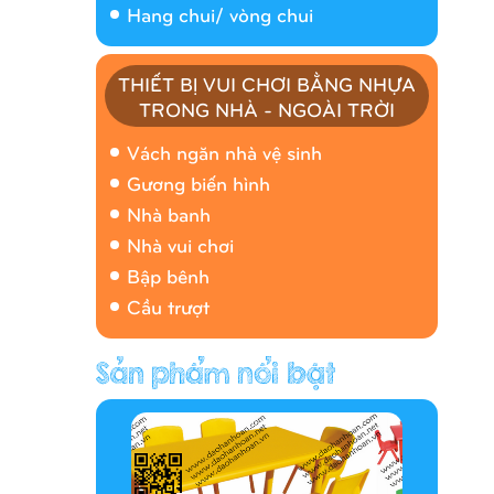
Hang chui/ vòng chui
THIẾT BỊ VUI CHƠI BẰNG NHỰA
TRONG NHÀ - NGOÀI TRỜI
Nhà banh 9H5408
Vách ngăn nhà vệ sinh
Gương biến hình
Nhà banh
Nhà vui chơi
Bập bênh
Cầu trượt
Hàng rào/nhà banh 9H5412