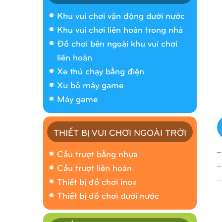
Khu vui chơi vận động dưới nước
Khu vui chơi liên hoàn trong nhà
Đồ chơi bên ngoài khu vui chơi
liên hoàn
Xe thú chạy bằng điện
Xu bỏ máy game
Máy game
THIẾT BỊ VUI CHƠI NGOÀI TRỜI
_
Cầu trượt bằng nhựa
_
Cầu trượt liên hoàn
_
Thiết bị đồ chơi inox
Thiết bị đồ chơi dưới nước