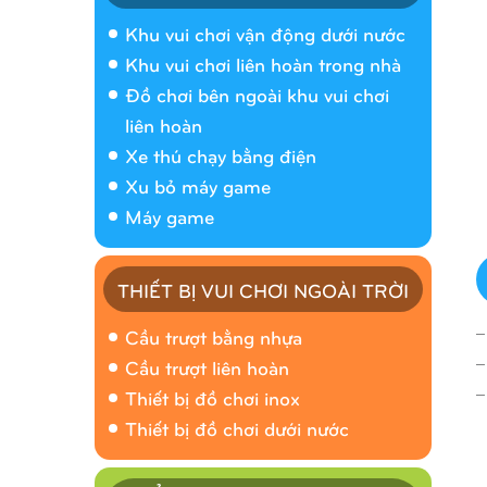
Khu vui chơi vận động dưới nước
Khu vui chơi liên hoàn trong nhà
Đồ chơi bên ngoài khu vui chơi
liên hoàn
Xe thú chạy bằng điện
Xu bỏ máy game
Máy game
THIẾT BỊ VUI CHƠI NGOÀI TRỜI
_
Cầu trượt bằng nhựa
_
Cầu trượt liên hoàn
_
Thiết bị đồ chơi inox
Thiết bị đồ chơi dưới nước