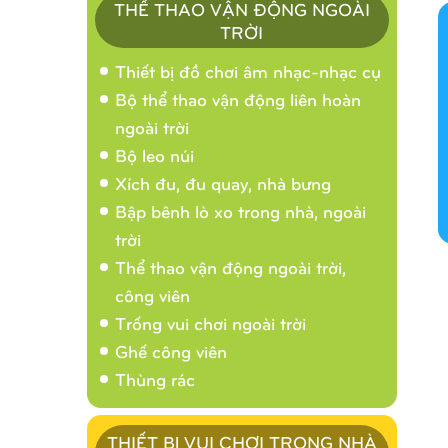
THỂ THAO VẬN ĐỘNG NGOÀI
TRỜI
Thiết bị đồ chơi âm nhạc-nhạc cụ
Bộ thể thao vận động liên hoàn
ngoài trời
Bộ leo núi
Xích đu, đu quay, nhà bưng
Bập bênh lò xo trong nhà, ngoài
trời
Thể thao vận động ngoài trời,
công viên
Trống vui chơi ngoài trời
Ghế công viên
Thùng rác
THIẾT BỊ VUI CHƠI TRONG NHÀ