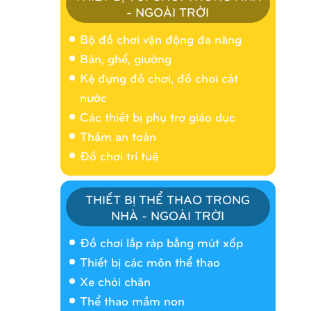
- NGOÀI TRỜI
Bộ đồ chơi vận động đa năng
Bàn, ghế, giường
Kệ đựng đồ chơi, đồ chơi cát
nước
Các thiết bị phụ trợ giáo dục
Thảm an toàn
Đồ chơi trí tuệ
THIẾT BỊ THỂ THAO TRONG
NHÀ - NGOÀI TRỜI
Nhà banh 9H5404
Đồ chơi lắp ráp bằng mút xốp
Thiết bị các môn thể thao
Xe chòi chân
Thể thao mầm non