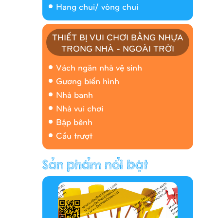
Hang chui/ vòng chui
THIẾT BỊ VUI CHƠI BẰNG NHỰA
TRONG NHÀ - NGOÀI TRỜI
Nhà banh 9H5408
Vách ngăn nhà vệ sinh
Gương biến hình
Nhà banh
Nhà vui chơi
Bập bênh
Cầu trượt
Hàng rào/nhà banh 9H5412