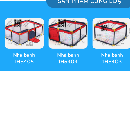
SẢN PHẨM CÙNG LOẠI
Nhà banh
Nhà banh
Nhà banh
1H5405
1H5404
1H5403