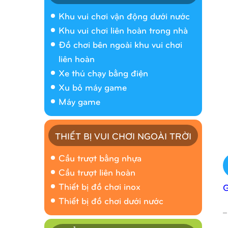
Khu vui chơi vận động dưới nước
Khu vui chơi liên hoàn trong nhà
Đồ chơi bên ngoài khu vui chơi
liên hoàn
Xe thú chạy bằng điện
Xu bỏ máy game
Máy game
THIẾT BỊ VUI CHƠI NGOÀI TRỜI
Cầu trượt bằng nhựa
Cầu trượt liên hoàn
Thiết bị đồ chơi inox
Thiết bị đồ chơi dưới nước
_