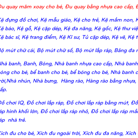
u quay mâm xoay cho bé, Đu quay bằng nhựa cao cấp, 
ệ đựng đồ chơi, Kệ mẫu giáo, Kệ cho trẻ, Kệ mầm non, Kệ
ệ báo, Kệ gỗ, Kệ cặp dép, Kệ đa năng, Kệ gốc, Kệ thư viện,
ệ bác sĩ, Kệ trang điểm, Kệ Kĩ sư, Tủ cặp dép, Kệ vẽ, Kệ tr
ộ mút chữ cái, Bộ mút chữ số, Bộ mút lắp ráp, Bảng đa n
hà banh, Banh, Bóng, Nhà banh nhựa cao cấp, Nhà banh
óng cho bé, bể banh cho bé, bể bóng cho bé, Nhà banh c
rời,Nhà nhún, Nhà bưng, Hàng rào, Hàng rào bằng nhựa,
ấp.
ồ chơi IQ, Đồ chơi lắp ráp, Đồ chơi lắp ráp bằng mút, Đồ 
áp hình khối lớn, Đồ chơi lắp ráp nhỏ, Đồ chơi lắp ráp m
áp nhà trẻ.
ích đu cho bé, Xích đu ngoài trời, Xích đu đa năng, Xích