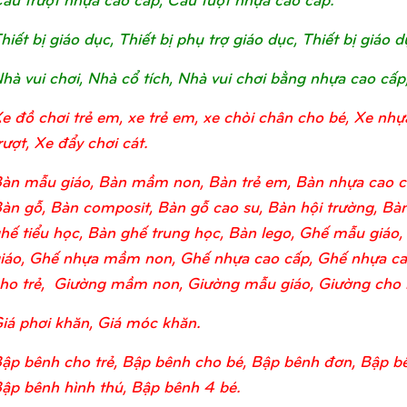
hiết bị giáo dục, Thiết bị phụ trợ giáo dục, Thiết bị giá
hà vui chơi, Nhà cổ tích, Nhà vui chơi bằng nhựa cao cấp
e đồ chơi trẻ em, xe trẻ em, xe chòi chân cho bé, Xe nhự
rượt, Xe đẩy chơi cát.
àn mẫu giáo, Bàn mầm non, Bàn trẻ em, Bàn nhựa cao c
àn gỗ, Bàn composit, Bàn gỗ cao su, Bàn hội trường, Bàn
hế tiểu học, Bàn ghế trung học, Bàn lego, Ghế mẫu giá
iáo, Ghế nhựa mầm non, Ghế nhựa cao cấp, Ghế nhựa ca
ho trẻ, Giường mầm non, Giường mẫu giáo, Giường cho bé
iá phơi khăn, Giá móc khăn.
ập bênh cho trẻ, Bập bênh cho bé, Bập bênh đơn, Bập bê
ập bênh hình thú, Bập bênh 4 bé.