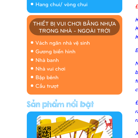
Hang chui/ vòng chui
Đ
K
THIẾT BỊ VUI CHƠI BẰNG NHỰA
K
TRONG NHÀ - NGOÀI TRỜI
Nhà banh 9H5408
K
Vách ngăn nhà vệ sinh
B
Gương biến hình
Nhà banh
N
Nhà vui chơi
b
Bập bênh
t
Cầu trượt
c
Đ
Hàng rào/nhà banh 9H5412
r
r
X