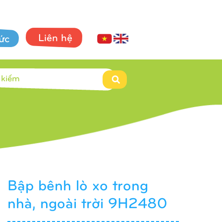
Liên hệ
tức
Bập bênh lò xo trong
nhà, ngoài trời 9H2480