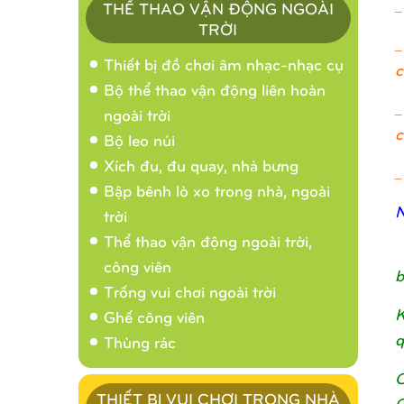
_
THỂ THAO VẬN ĐỘNG NGOÀI
TRỜI
_
Thiết bị đồ chơi âm nhạc-nhạc cụ
c
Bộ thể thao vận động liên hoàn
_
ngoài trời
c
Bộ leo núi
Xích đu, đu quay, nhà bưng
_
Bập bênh lò xo trong nhà, ngoài
N
trời
Thể thao vận động ngoài trời,
công viên
b
Trống vui chơi ngoài trời
K
Ghế công viên
q
Thùng rác
C
THIẾT BỊ VUI CHƠI TRONG NHÀ
C