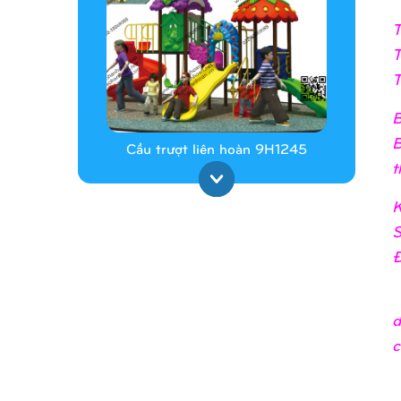
T
T
T
B
B
Cầu trượt liên hoàn 9H1245
t
K
S
Đ
d
c
Cầu trượt liên hoàn 9H1313