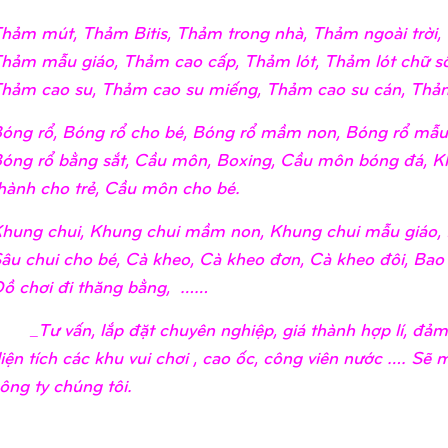
hảm mút, Thảm Bitis, Thảm trong nhà, Thảm ngoài trờ
hảm mẫu giáo, Thảm cao cấp, Thảm lót, Thảm lót chữ số
hảm cao su, Thảm cao su miếng, Thảm cao su cán, Thảm
óng rổ, Bóng rổ cho bé, Bóng rổ mầm non, Bóng rổ mẫu 
óng rổ bằng sắt, Cầu môn, Boxing, Cầu môn bóng đá, K
hành cho trẻ, Cầu môn cho bé.
hung chui, Khung chui mầm non, Khung chui mẫu giáo, 
âu chui cho bé, Cà kheo, Cà kheo đơn, Cà kheo đôi, Bao
ồ chơi đi thăng bằng, ……
_Tư vấn, lắp đặt chuyên nghiệp, giá thành hợp lí, đả
iện tích các khu vui chơi , cao ốc, công viên nước …. Sẽ
ông ty chúng tôi.