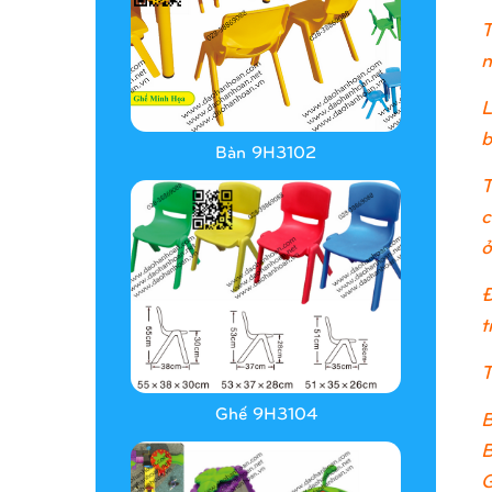
T
n
L
b
Bàn 9H3102
T
c
ở
Đ
t
T
Ghế 9H3104
B
B
G