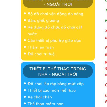
- NGOÀI TRỜI
T
Bộ đồ chơi vận động đa năng
Bàn, ghế, giường
N
Kệ đựng đồ chơi, đồ chơi cát
X
nước
t
Các thiết bị phụ trợ giáo dục
Thảm an toàn
B
Đồ chơi trí tuệ
B
g
g
THIẾT BỊ THỂ THAO TRONG
NHÀ - NGOÀI TRỜI
c
Nhà banh 9H5404
Đồ chơi lắp ráp bằng mút xốp
G
Thiết bị các môn thể thao
B
Xe chòi chân
B
Thể thao mầm non