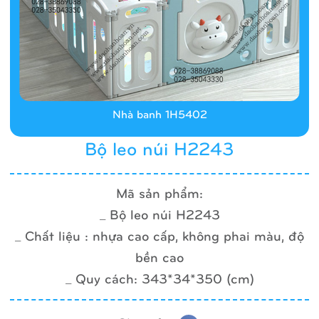
Nhà banh 1H5402
Bộ leo núi H2243
Mã sản phẩm:
_ Bộ leo núi H2243
_ Chất liệu : nhựa cao cấp, không phai màu, độ
bền cao
_ Quy cách: 343*34*350 (cm)