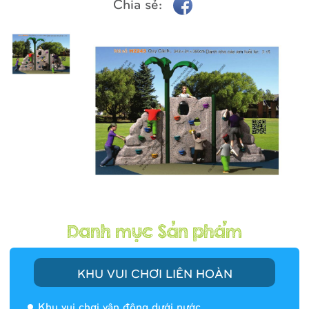
Chia sẻ:
KHU VUI CHƠI LIÊN HOÀN
Khu vui chơi vận động dưới nước