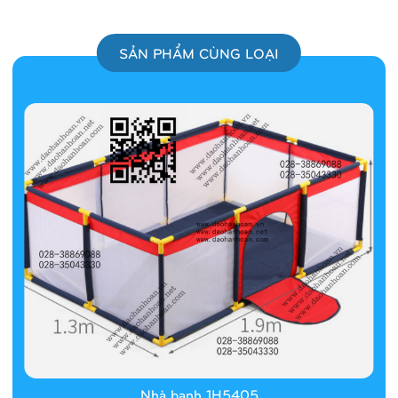
SẢN PHẨM CÙNG LOẠI
Nhà banh 1H5405