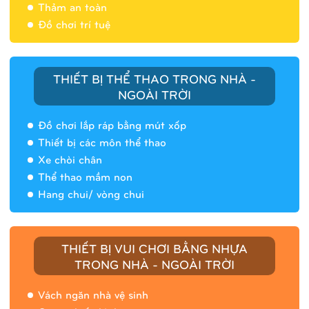
Thảm an toàn
Đồ chơi trí tuệ
THIẾT BỊ THỂ THAO TRONG NHÀ -
NGOÀI TRỜI
Đồ chơi lắp ráp bằng mút xốp
Thiết bị các môn thể thao
Xe chòi chân
Thể thao mầm non
Hang chui/ vòng chui
Nhà banh 9H5408
THIẾT BỊ VUI CHƠI BẰNG NHỰA
TRONG NHÀ - NGOÀI TRỜI
Vách ngăn nhà vệ sinh