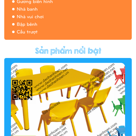
Gương biến hình
Nhà banh
Nhà vui chơi
Bập bênh
Cầu trượt
Hàng rào/nhà banh 9H5412