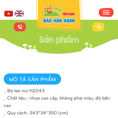
MÔ TẢ SẢN PHẨM
_ Bộ leo núi H2243
_ Chất liệu : nhựa cao cấp, không phai màu, độ bền
cao
_ Quy cách: 343*34*350 (cm)