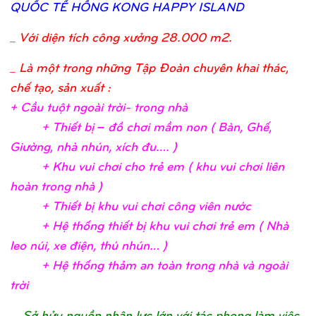
QUỐ
C TẾ
HỒ
NG KONG HAPPY ISLAND
_
Với diện tích công xưởng 28.000 m2.
_ Là một trong những Tập Đoàn chuyên khai thác,
chế tạo, sản xuất :
+ Cầ
u tuộ
t ngoài trờ
i- trong nh
à
+ Thiế
t bị
– đồ
chơ
i mầ
m non ( Bàn, Ghế
,
Giườ
ng, nhà nhún, xích đu….
)
+ Khu vui chơ
i c
ho trẻ
em ( khu vui chơ
i liên
hoàn trong nhà
)
+ Thiế
t bị
khu vui chơ
i công viên nướ
c
+ Hệ
thố
ng thiế
t bị
khu vui chơ
i trẻ
em ( Nhà
leo núi, xe điệ
n, thú nhún…
)
+ Hệ
thố
ng thả
m an toàn trong nhà và ngoài
trờ
i
_
Sở hửu nguồn nhân lực lớn với tác phong làm việc