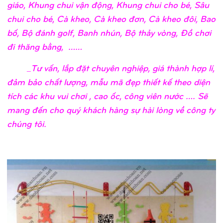
giáo, Khung chui vận động, Khung chui cho bé, Sâu
chui cho bé, Cà kheo, Cà kheo đơn, Cà kheo đôi, Bao
bố, Bộ đánh golf, Banh nhún, Bộ thảy vòng, Đồ chơi
đi thăng bằng, ……
_Tư vấn, lắp đặt chuyên nghiệp, giá thành hợp lí,
đảm bảo chất lượng, mẫu mã đẹp thiết kế theo diện
tích các khu vui chơi , cao ốc, công viên nước …. Sẽ
mang đến cho quý khách hàng sự hài lòng về công ty
chúng tôi.