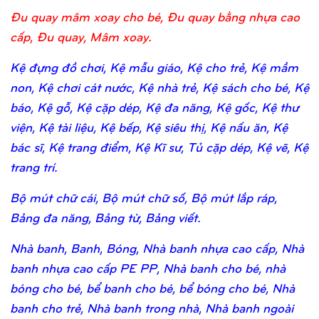
Đu quay mâm xoay cho bé, Đu quay bằng nhựa cao
cấp, Đu quay, Mâm xoay.
Kệ đựng đồ chơi, Kệ mẫu giáo, Kệ cho trẻ, Kệ mầm
non, Kệ chơi cát nước, Kệ nhà trẻ, Kệ sách cho bé, Kệ
báo, Kệ gỗ, Kệ cặp dép, Kệ đa năng, Kệ gốc, Kệ thư
viện, Kệ tài liệu, Kệ bếp, Kệ siêu thị, Kệ nấu ăn, Kệ
bác sĩ, Kệ trang điểm, Kệ Kĩ sư, Tủ cặp dép, Kệ vẽ, Kệ
trang trí.
Bộ mút chữ cái, Bộ mút chữ số, Bộ mút lắp ráp,
Bảng đa năng, Bảng từ, Bảng viết.
Nhà banh, Banh, Bóng, Nhà banh nhựa cao cấp, Nhà
banh nhựa cao cấp PE PP, Nhà banh cho bé, nhà
bóng cho bé, bể banh cho bé, bể bóng cho bé, Nhà
banh cho trẻ, Nhà banh trong nhà, Nhà banh ngoài