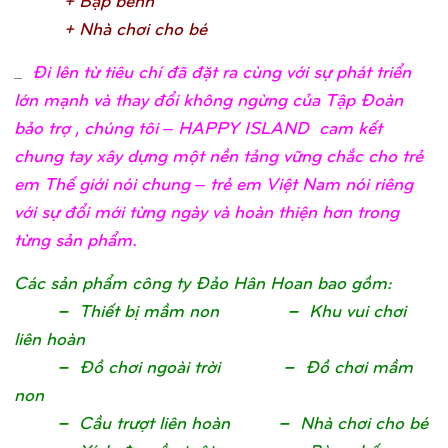
+ Nhà chơ
i cho b
é
_
Đi lên từ tiêu chí đã đặt ra cùng với sự phát triển
lớn mạnh và thay đổi không ngừng của Tập Đoàn
bảo trợ , chúng tôi – HAPPY ISLAND cam kết
chung tay xây dựng một nền tảng vững chắc cho trẻ
em Thế giới nói chung – trẻ em Việt Nam nói riêng
với sự đổi mới từng ngày và hoàn thiện hơn trong
từng sản phẩm.
Các sả
n phẩ
m công ty Đả
o Hân Hoan bao gồ
m
:
– Thiế
t bị
mầ
m non – Khu vui chơ
i
liên hoà
n
– Đồ
chơ
i ngoài trờ
i – Đồ
chơ
i mầ
m
no
n
– Cầ
u trượ
t liên hoàn – Nhà chơ
i cho b
é