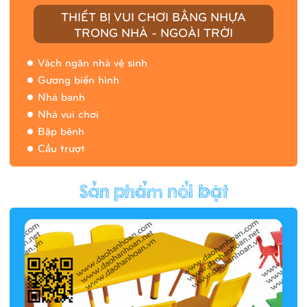
THIẾT BỊ VUI CHƠI BẰNG NHỰA
TRONG NHÀ - NGOÀI TRỜI
Vách ngăn nhà vệ sinh
Gương biến hình
Nhà banh
Nhà vui chơi
Bập bênh
Cầu trượt
Hàng rào/nhà banh 9H5412