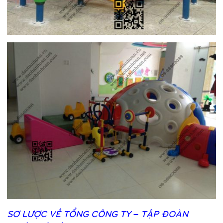
SƠ
LƯỢ
C VỀ
TỔ
NG CÔNG TY – TẬ
P ĐOÀN