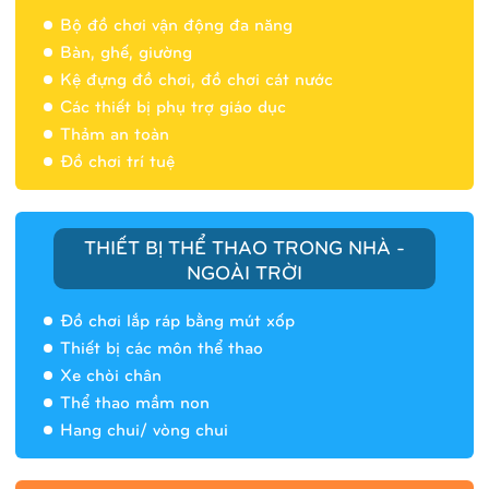
Bộ đồ chơi vận động đa năng
Bàn, ghế, giường
Nhà banh 9H5404
Kệ đựng đồ chơi, đồ chơi cát nước
Các thiết bị phụ trợ giáo dục
Thảm an toàn
Đồ chơi trí tuệ
THIẾT BỊ THỂ THAO TRONG NHÀ -
NGOÀI TRỜI
Đồ chơi lắp ráp bằng mút xốp
Thiết bị các môn thể thao
Xe chòi chân
Thể thao mầm non
Hang chui/ vòng chui
Nhà banh 9H5408