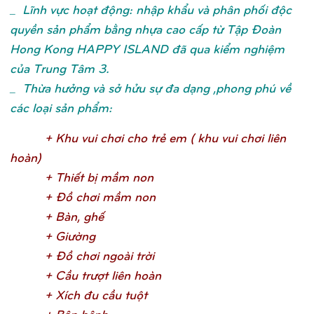
_ Lĩnh vực hoạt động: nhập khẩu và phân phối độc
quyền sản phẩm bằng nhựa cao cấp từ Tập Đoàn
Hong Kong HAPPY ISLAND đã qua kiểm nghiệm
của Trung Tâm 3.
_ Thừa hưởng và sở hửu sự đa dạng ,phong phú về
các loại sản phẩm:
+ Khu vui chơ
i cho trẻ
em ( khu vui chơ
i liên
hoàn
)
+ Thiế
t bị
mầ
m no
n
+ Đồ
chơ
i mầ
m no
n
+ Bàn, ghế
+ Giườ
n
g
+ Đồ
chơ
i ngoài trờ
i
+ Cầ
u trượ
t liên hoà
n
+ Xích đu cầ
u tuộ
t
+ Bậ
p bên
h