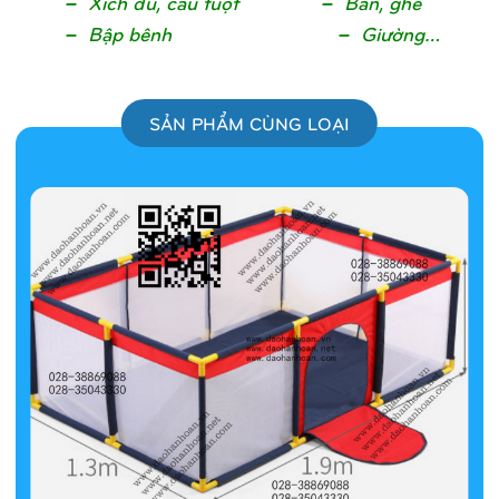
– Xích đu, cầ
u tuộ
t – Bàn, ghế
– Bậ
p bênh
– Giườ
ng…
SẢN PHẨM CÙNG LOẠI