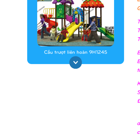
G
T
T
T
B
Cầu trượt liên hoàn 9H1245
B
t
K
S
Đ
d
Cầu trượt liên hoàn 9H1313
c