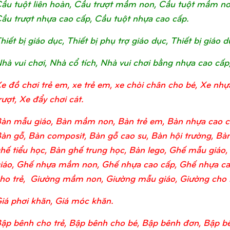
ầu tuột liên hoàn, Cầu trượt mầm non, Cầu tuột mầm non, 
ầu trượt nhựa cao cấp, Cầu tuột nhựa cao cấp.
hiết bị giáo dục, Thiết bị phụ trợ giáo dục, Thiết bị giá
hà vui chơi, Nhà cổ tích, Nhà vui chơi bằng nhựa cao cấp
e đồ chơi trẻ em, xe trẻ em, xe chòi chân cho bé, Xe nhự
rượt, Xe đẩy chơi cát.
àn mẫu giáo, Bàn mầm non, Bàn trẻ em, Bàn nhựa cao c
àn gỗ, Bàn composit, Bàn gỗ cao su, Bàn hội trường, Bàn
hế tiểu học, Bàn ghế trung học, Bàn lego, Ghế mẫu giá
iáo, Ghế nhựa mầm non, Ghế nhựa cao cấp, Ghế nhựa ca
ho trẻ, Giường mầm non, Giường mẫu giáo, Giường cho bé
iá phơi khăn, Giá móc khăn.
ập bênh cho trẻ, Bập bênh cho bé, Bập bênh đơn, Bập bê