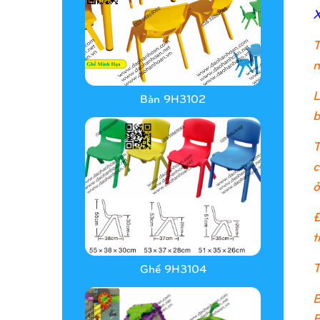
X
T
n
L
Bàn 9H3102
b
T
c
ở
Đ
t
T
Ghế 9H3104
B
B