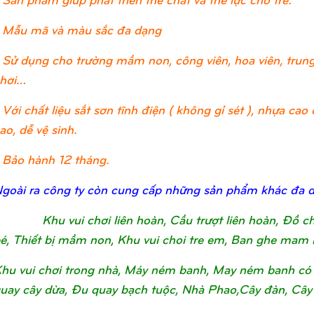
 Mẫu mã và màu sắc đa dạng
 Sử dụng cho trường mầm non, công viên, hoa viên, trung 
hơi…
 Với chất liệu sắt sơn tĩnh điện ( không gỉ sét ), nhựa c
ao, dễ vệ sinh.
 Bảo hành 12 tháng.
goài ra công ty còn cung cấp những sản phẩm khác đa 
Khu vui chơi liên hoàn, Cầu trượt liên hoàn, Đồ 
é, Thiết bị mầm non, Khu vui choi tre em, Ban ghe mam 
hu vui chơi trong nhà, Máy ném banh, May ném banh có 
uay cây dừa, Đu quay bạch tuộc, Nhà Phao,Cây đàn, Cây