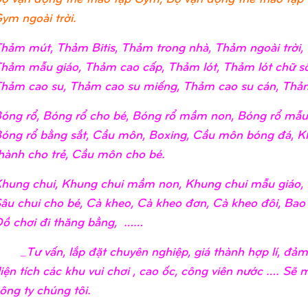
ym ngoài trời.
hảm mút, Thảm Bitis, Thảm trong nhà, Thảm ngoài trờ
hảm mẫu giáo, Thảm cao cấp, Thảm lót, Thảm lót chữ số
hảm cao su, Thảm cao su miếng, Thảm cao su cán, Thảm
óng rổ, Bóng rổ cho bé, Bóng rổ mầm non, Bóng rổ mẫu 
óng rổ bằng sắt, Cầu môn, Boxing, Cầu môn bóng đá, K
hành cho trẻ, Cầu môn cho bé.
hung chui, Khung chui mầm non, Khung chui mẫu giáo, 
âu chui cho bé, Cà kheo, Cà kheo đơn, Cà kheo đôi, Bao
ồ chơi đi thăng bằng, ……
_Tư vấn, lắp đặt chuyên nghiệp, giá thành hợp lí, đả
iện tích các khu vui chơi , cao ốc, công viên nước …. Sẽ
ông ty chúng tôi.