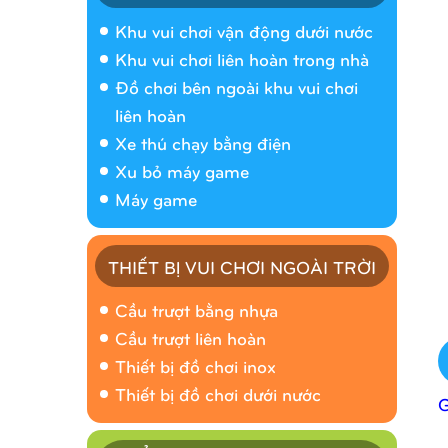
Khu vui chơi vận động dưới nước
Khu vui chơi liên hoàn trong nhà
Đồ chơi bên ngoài khu vui chơi
liên hoàn
Xe thú chạy bằng điện
Xu bỏ máy game
Máy game
THIẾT BỊ VUI CHƠI NGOÀI TRỜI
Cầu trượt bằng nhựa
Cầu trượt liên hoàn
Thiết bị đồ chơi inox
Thiết bị đồ chơi dưới nước
_