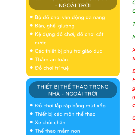
C
- NGOÀI TRỜI
C
Bộ đồ chơi vận động đa năng
T
Bàn, ghế, giường
Kệ đựng đồ chơi, đồ chơi cát
N
nước
X
Các thiết bị phụ trợ giáo dục
t
Thảm an toàn
Đồ chơi trí tuệ
B
B
THIẾT BỊ THỂ THAO TRONG
g
NHÀ - NGOÀI TRỜI
g
Nhà banh 9H5404
c
Đồ chơi lắp ráp bằng mút xốp
Thiết bị các môn thể thao
G
Xe chòi chân
B
Thể thao mầm non