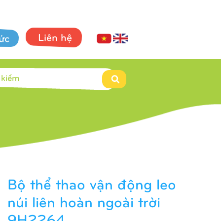
Liên hệ
tức
Bộ thể thao vận động leo
núi liên hoàn ngoài trời
9H2264