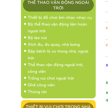
THỂ THAO VẬN ĐỘNG NGOÀI
TRỜI
_
Thiết bị đồ chơi âm nhạc-nhạc cụ
_
Bộ thể thao vận động liên hoàn
c
ngoài trời
Bộ leo núi
_
Xích đu, đu quay, nhà bưng
c
Bập bênh lò xo trong nhà, ngoài
_
trời
Thể thao vận động ngoài trời,
N
công viên
Trống vui chơi ngoài trời
b
Ghế công viên
Thùng rác
K
q
THIẾT BỊ VUI CHƠI TRONG NHÀ