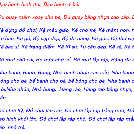
ập bênh hình thú, Bập bênh 4 bé.
u quay mâm xoay cho bé, Đu quay bằng nhựa cao cấp, 
ệ đựng đồ chơi, Kệ mẫu giáo, Kệ cho trẻ, Kệ mầm non, Kệ
ệ báo, Kệ gỗ, Kệ cặp dép, Kệ đa năng, Kệ gốc, Kệ thư viện,
ệ bác sĩ, Kệ trang điểm, Kệ Kĩ sư, Tủ cặp dép, Kệ vẽ, Kệ tr
ộ mút chữ cái, Bộ mút chữ số, Bộ mút lắp ráp, Bảng đa n
hà banh, Banh, Bóng, Nhà banh nhựa cao cấp, Nhà banh
óng cho bé, bể banh cho bé, bể bóng cho bé, Nhà banh c
rời,Nhà nhún, Nhà bưng, Hàng rào, Hàng rào bằng nhựa,
ấp.
ồ chơi IQ, Đồ chơi lắp ráp, Đồ chơi lắp ráp bằng mút, Đồ 
áp hình khối lớn, Đồ chơi lắp ráp nhỏ, Đồ chơi lắp ráp m
áp nhà trẻ.