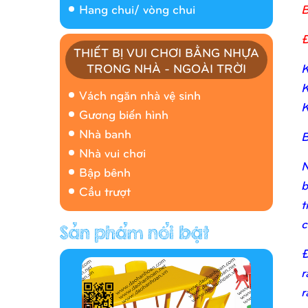
B
Hang chui/ vòng chui
Đ
THIẾT BỊ VUI CHƠI BẰNG NHỰA
K
TRONG NHÀ - NGOÀI TRỜI
Nhà banh 9H5408
K
Vách ngăn nhà vệ sinh
K
Gương biến hình
Nhà banh
B
Nhà vui chơi
N
Bập bênh
b
Cầu trượt
t
c
Hàng rào/nhà banh 9H5412
Đ
r
r