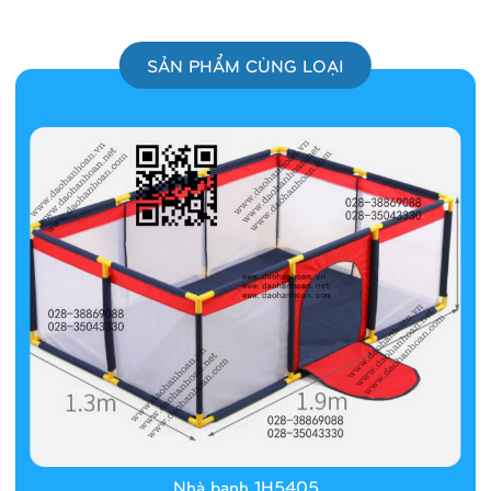
SẢN PHẨM CÙNG LOẠI
Nhà banh 1H5405