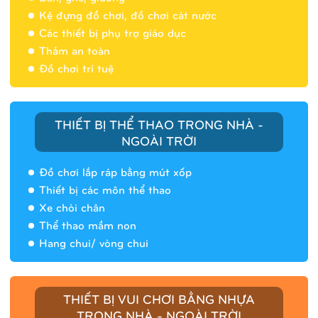
Nhà banh 9H5404
Kệ đựng đồ chơi, đồ chơi cát nước
Các thiết bị phụ trợ giáo dục
Thảm an toàn
Đồ chơi trí tuệ
THIẾT BỊ THỂ THAO TRONG NHÀ -
NGOÀI TRỜI
Đồ chơi lắp ráp bằng mút xốp
Thiết bị các môn thể thao
Xe chòi chân
Thể thao mầm non
Hang chui/ vòng chui
Nhà banh 9H5408
THIẾT BỊ VUI CHƠI BẰNG NHỰA
TRONG NHÀ - NGOÀI TRỜI