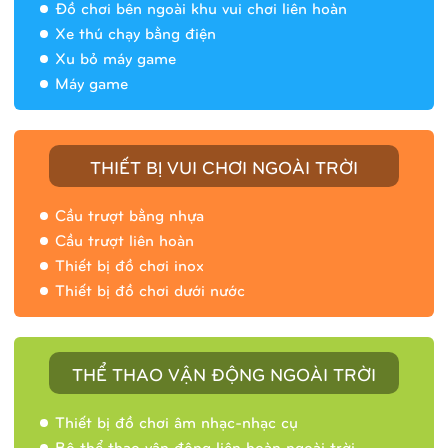
Đồ chơi bên ngoài khu vui chơi liên hoàn
Xe thú chạy bằng điện
Xu bỏ máy game
Máy game
THIẾT BỊ VUI CHƠI NGOÀI TRỜI
Cầu trượt bằng nhựa
Cầu trượt liên hoàn
Thiết bị đồ chơi inox
Thiết bị đồ chơi dưới nước
THỂ THAO VẬN ĐỘNG NGOÀI TRỜI
Thiết bị đồ chơi âm nhạc-nhạc cụ
Bộ thể thao vận động liên hoàn ngoài trời