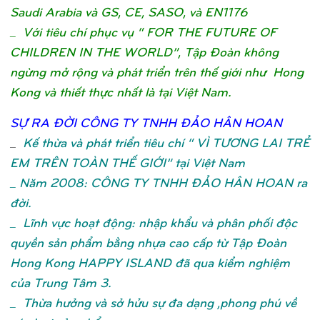
Saudi Arabia và GS, CE, SASO, và EN1176
_ Với tiêu chí phục vụ “ FOR THE FUTURE OF
CHILDREN IN THE WORLD”, Tập Đoàn không
ngừng mở rộng và phát triển trên thế giới như Hong
Kong và thiết thực nhất là tại Việt Nam.
SỰ
RA ĐỜ
I CÔNG TY TNHH ĐẢ
O HÂN HOA
N
_
Kế thừa và phát triển tiêu chí “ VÌ TƯƠNG LAI TRẺ
EM TRÊN TOÀN THẾ GIỚI” tại Việt Nam
_ Năm 2008: CÔNG TY TNHH ĐẢO HÂN HOAN ra
đời.
_ Lĩnh vực hoạt động: nhập khẩu và phân phối độc
quyền sản phẩm bằng nhựa cao cấp từ Tập Đoàn
Hong Kong HAPPY ISLAND đã qua kiểm nghiệm
của Trung Tâm 3.
_ Thừa hưởng và sở hửu sự đa dạng ,phong phú về