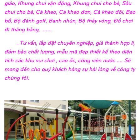
giáo, Khung chui vận động, Khung chui cho bé, Sâu
chui cho bé, Cà kheo, Cà kheo đơn, Cà kheo đôi, Bao
bố, Bộ đánh golf, Banh nhún, Bộ thảy vòng, Đồ chơi
đi thăng bằng, ……
_Tư vấn, lắp đặt chuyên nghiệp, giá thành hợp lí,
đảm bảo chất lượng, mẫu mã đẹp thiết kế theo diện
tích các khu vui chơi , cao ốc, công viên nước …. Sẽ
mang đến cho quý khách hàng sự hài lòng về công ty
chúng tôi.