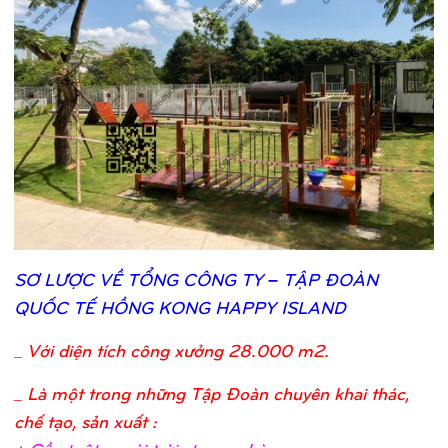
SƠ
LƯỢ
C VỀ
TỔ
NG CÔNG TY – TẬ
P ĐOÀN
QUỐ
C TẾ
HỒ
NG KONG HAPPY ISLAND
_
Với diện tích công xưởng 28.000 m2.
_ Là một trong những Tập Đoàn chuyên khai thác,
chế tạo, sản xuất :