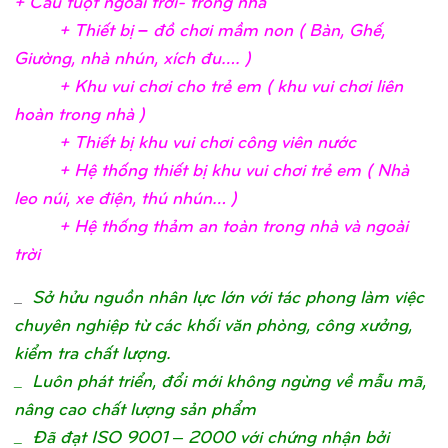
+ Cầ
u tuộ
t ngoài trờ
i- trong nh
à
+ Thiế
t bị
– đồ
chơ
i mầ
m non ( Bàn, Ghế
,
Giườ
ng, nhà nhún, xích đu….
)
+ Khu vui chơ
i c
ho trẻ
em ( khu vui chơ
i liên
hoàn trong nhà
)
+ Thiế
t bị
khu vui chơ
i công viên nướ
c
+ Hệ
thố
ng thiế
t bị
khu vui chơ
i trẻ
em ( Nhà
leo núi, xe điệ
n, thú nhún…
)
+ Hệ
thố
ng thả
m an toàn trong nhà và ngoài
trờ
i
_
Sở hửu nguồn nhân lực lớn với tác phong làm việc
chuyên nghiệp từ các khối văn phòng, công xưởng,
kiểm tra chất lượng.
_ Luôn phát triển, đổi mới không ngừng về mẫu mã,
nâng cao chất lượng sản phẩm
_ Đã đạt ISO 9001 – 2000 với chứng nhận bởi