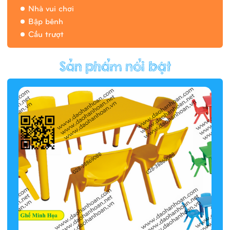
Nhà vui chơi
Bập bênh
Cầu trượt
Hàng rào/nhà banh 9H5412