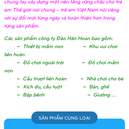
chung tay xây dựng một nền tảng vững chắc cho trẻ
em Thế giới nói chung – trẻ em Việt Nam nói riêng
với sự đổi mới từng ngày và hoàn thiện hơn trong
từng sản phẩm.
Các sả
n phẩ
m công ty Đả
o Hân Hoan bao gồ
m
:
– Thiế
t bị
mầ
m non – Khu vui chơ
i
liên hoà
n
– Đồ
chơ
i ngoài trờ
i – Đồ
chơ
i mầ
m
no
n
– Cầ
u trượ
t liên hoàn – Nhà chơ
i cho b
é
– Xích đu, cầ
u tuộ
t – Bàn, ghế
– Bậ
p bênh
– Giườ
ng ..
.
SẢN PHẨM CÙNG LOẠI