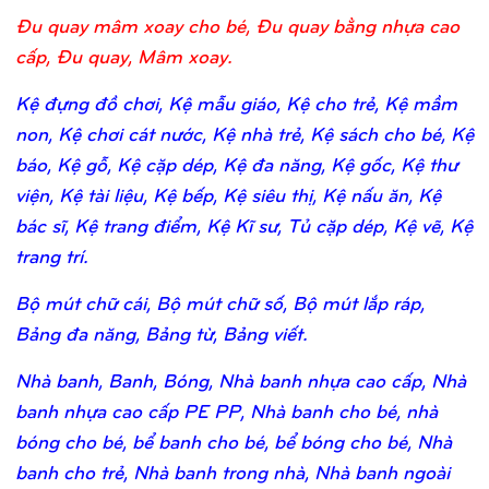
Đu quay mâm xoay cho bé, Đu quay bằng nhựa cao
cấp, Đu quay, Mâm xoay.
Kệ đựng đồ chơi, Kệ mẫu giáo, Kệ cho trẻ, Kệ mầm
non, Kệ chơi cát nước, Kệ nhà trẻ, Kệ sách cho bé, Kệ
báo, Kệ gỗ, Kệ cặp dép, Kệ đa năng, Kệ gốc, Kệ thư
viện, Kệ tài liệu, Kệ bếp, Kệ siêu thị, Kệ nấu ăn, Kệ
bác sĩ, Kệ trang điểm, Kệ Kĩ sư, Tủ cặp dép, Kệ vẽ, Kệ
trang trí.
Bộ mút chữ cái, Bộ mút chữ số, Bộ mút lắp ráp,
Bảng đa năng, Bảng từ, Bảng viết.
Nhà banh, Banh, Bóng, Nhà banh nhựa cao cấp, Nhà
banh nhựa cao cấp PE PP, Nhà banh cho bé, nhà
bóng cho bé, bể banh cho bé, bể bóng cho bé, Nhà
banh cho trẻ, Nhà banh trong nhà, Nhà banh ngoài