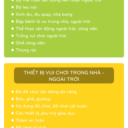
Bộ leo núi
Xích đu, đu quay, nhà bưng
Bập bênh lò xo trong nhà, ngoài trời
Thể thao vận động ngoài trời, công viên
Trống vui chơi ngoài trời
Ghế công viên
Thùng rác
THIẾT BỊ VUI CHƠI TRONG NHÀ -
NGOÀI TRỜI
Bộ đồ chơi vận động đa năng
Bàn, ghế, giường
Nhà banh 9H5404
Kệ đựng đồ chơi, đồ chơi cát nước
Các thiết bị phụ trợ giáo dục
Thảm an toàn
Đồ chơi trí tuệ