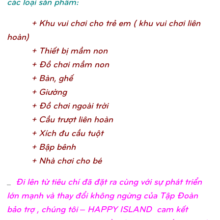
các loại sản phẩm:
+ Khu vui chơ
i cho trẻ
em ( khu vui chơ
i liên
hoàn
)
+ Thiế
t bị
mầ
m no
n
+ Đồ
chơ
i mầ
m no
n
+ Bàn, ghế
+ Giườ
n
g
+ Đồ
chơ
i ngoài trờ
i
+ Cầ
u trượ
t liên hoà
n
+ Xích đu cầ
u tuộ
t
+ Bậ
p bên
h
+ Nhà chơ
i cho b
é
_
Đi lên từ tiêu chí đã đặt ra cùng với sự phát triển
lớn mạnh và thay đổi không ngừng của Tập Đoàn
bảo trợ , chúng tôi – HAPPY ISLAND cam kết