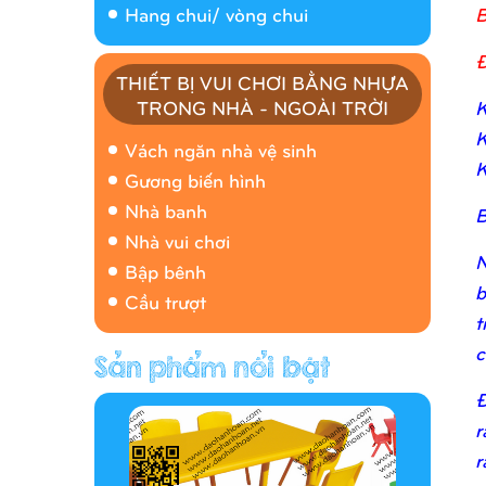
B
Hang chui/ vòng chui
Đ
THIẾT BỊ VUI CHƠI BẰNG NHỰA
K
TRONG NHÀ - NGOÀI TRỜI
Nhà banh 9H5408
K
Vách ngăn nhà vệ sinh
K
Gương biến hình
Nhà banh
B
Nhà vui chơi
N
Bập bênh
b
Cầu trượt
t
c
Hàng rào/nhà banh 9H5412
Đ
r
r