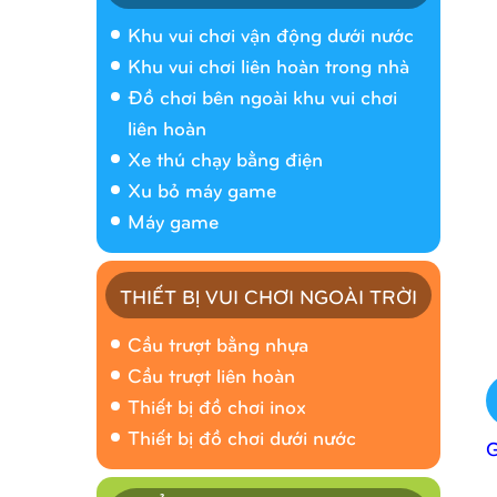
Khu vui chơi vận động dưới nước
Khu vui chơi liên hoàn trong nhà
Đồ chơi bên ngoài khu vui chơi
liên hoàn
Xe thú chạy bằng điện
Xu bỏ máy game
Máy game
THIẾT BỊ VUI CHƠI NGOÀI TRỜI
Cầu trượt bằng nhựa
Cầu trượt liên hoàn
Thiết bị đồ chơi inox
Thiết bị đồ chơi dưới nước
_