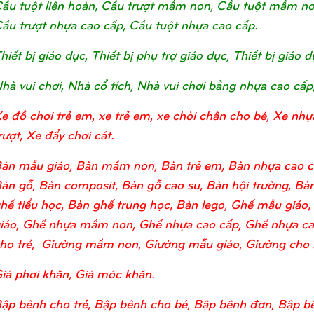
ầu tuột liên hoàn, Cầu trượt mầm non, Cầu tuột mầm non, 
ầu trượt nhựa cao cấp, Cầu tuột nhựa cao cấp.
hiết bị giáo dục, Thiết bị phụ trợ giáo dục, Thiết bị giá
hà vui chơi, Nhà cổ tích, Nhà vui chơi bằng nhựa cao cấp
e đồ chơi trẻ em, xe trẻ em, xe chòi chân cho bé, Xe nhự
rượt, Xe đẩy chơi cát.
àn mẫu giáo, Bàn mầm non, Bàn trẻ em, Bàn nhựa cao c
àn gỗ, Bàn composit, Bàn gỗ cao su, Bàn hội trường, Bàn
hế tiểu học, Bàn ghế trung học, Bàn lego, Ghế mẫu giá
iáo, Ghế nhựa mầm non, Ghế nhựa cao cấp, Ghế nhựa ca
ho trẻ, Giường mầm non, Giường mẫu giáo, Giường cho bé
iá phơi khăn, Giá móc khăn.
ập bênh cho trẻ, Bập bênh cho bé, Bập bênh đơn, Bập bê