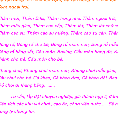
ym ngoài trời.
hảm mút, Thảm Bitis, Thảm trong nhà, Thảm ngoài trờ
hảm mẫu giáo, Thảm cao cấp, Thảm lót, Thảm lót chữ số
hảm cao su, Thảm cao su miếng, Thảm cao su cán, Thảm
óng rổ, Bóng rổ cho bé, Bóng rổ mầm non, Bóng rổ mẫu 
óng rổ bằng sắt, Cầu môn, Boxing, Cầu môn bóng đá, K
hành cho trẻ, Cầu môn cho bé.
hung chui, Khung chui mầm non, Khung chui mẫu giáo, 
âu chui cho bé, Cà kheo, Cà kheo đơn, Cà kheo đôi, Bao
ồ chơi đi thăng bằng, ……
_Tư vấn, lắp đặt chuyên nghiệp, giá thành hợp lí, đả
iện tích các khu vui chơi , cao ốc, công viên nước …. Sẽ
ông ty chúng tôi.