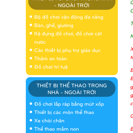
C
- NGOÀI TRỜI
C
Bộ đồ chơi vận động đa năng
T
Bàn, ghế, giường
Kệ đựng đồ chơi, đồ chơi cát
N
nước
X
Các thiết bị phụ trợ giáo dục
t
Thảm an toàn
Đồ chơi trí tuệ
B
B
THIẾT BỊ THỂ THAO TRONG
g
NHÀ - NGOÀI TRỜI
g
Nhà banh 9H5404
c
Đồ chơi lắp ráp bằng mút xốp
Thiết bị các môn thể thao
G
Xe chòi chân
B
Thể thao mầm non