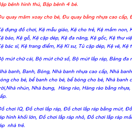
ập bênh hình thú, Bập bênh 4 bé.
u quay mâm xoay cho bé, Đu quay bằng nhựa cao cấp, 
ệ đựng đồ chơi, Kệ mẫu giáo, Kệ cho trẻ, Kệ mầm non, Kệ
ệ báo, Kệ gỗ, Kệ cặp dép, Kệ đa năng, Kệ gốc, Kệ thư viện,
ệ bác sĩ, Kệ trang điểm, Kệ Kĩ sư, Tủ cặp dép, Kệ vẽ, Kệ tr
ộ mút chữ cái, Bộ mút chữ số, Bộ mút lắp ráp, Bảng đa n
hà banh, Banh, Bóng, Nhà banh nhựa cao cấp, Nhà banh
óng cho bé, bể banh cho bé, bể bóng cho bé, Nhà banh c
rời,Nhà nhún, Nhà bưng, Hàng rào, Hàng rào bằng nhựa,
ấp.
ồ chơi IQ, Đồ chơi lắp ráp, Đồ chơi lắp ráp bằng mút, Đồ 
áp hình khối lớn, Đồ chơi lắp ráp nhỏ, Đồ chơi lắp ráp m
áp nhà trẻ.