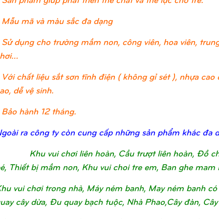
 Mẫu mã và màu sắc đa dạng
 Sử dụng cho trường mầm non, công viên, hoa viên, trung 
hơi…
 Với chất liệu sắt sơn tĩnh điện ( không gỉ sét ), nhựa c
ao, dễ vệ sinh.
 Bảo hành 12 tháng.
goài ra công ty còn cung cấp những sản phẩm khác đa 
Khu vui chơi liên hoàn, Cầu trượt liên hoàn, Đồ 
é, Thiết bị mầm non, Khu vui choi tre em, Ban ghe mam 
hu vui chơi trong nhà, Máy ném banh, May ném banh có 
uay cây dừa, Đu quay bạch tuộc, Nhà Phao,Cây đàn, Cây