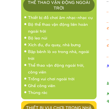
THỂ THAO VẬN ĐỘNG NGOÀI
TRỜI
_
Thiết bị đồ chơi âm nhạc-nhạc cụ
_
Bộ thể thao vận động liên hoàn
c
ngoài trời
Bộ leo núi
_
Xích đu, đu quay, nhà bưng
c
Bập bênh lò xo trong nhà, ngoài
_
trời
Thể thao vận động ngoài trời,
N
công viên
Trống vui chơi ngoài trời
b
Ghế công viên
Thùng rác
K
q
THIẾT BỊ VUI CHƠI TRONG NHÀ