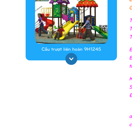
G
T
T
T
B
Cầu trượt liên hoàn 9H1245
B
t
K
S
Đ
d
Cầu trượt liên hoàn 9H1313
c