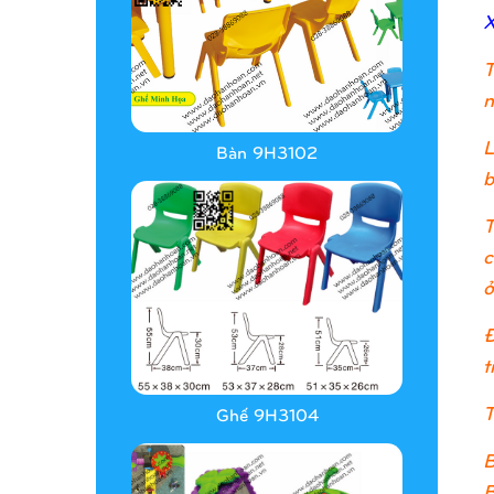
X
T
n
L
Bàn 9H3102
b
T
c
ở
Đ
t
T
Ghế 9H3104
B
B