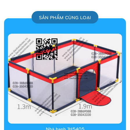
SẢN PHẨM CÙNG LOẠI
Nhà banh 1H5405