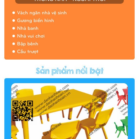
Vách ngăn nhà vệ sinh
Gương biến hình
Nhà banh
Nhà vui chơi
Bập bênh
Cầu trượt
Hàng rào/nhà banh 9H5412