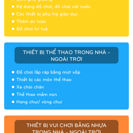
Nhà banh 9H5404
Kệ đựng đồ chơi, đồ chơi cát nước
Các thiết bị phụ trợ giáo dục
Thảm an toàn
Đồ chơi trí tuệ
THIẾT BỊ THỂ THAO TRONG NHÀ -
NGOÀI TRỜI
Đồ chơi lắp ráp bằng mút xốp
Thiết bị các môn thể thao
Xe chòi chân
Thể thao mầm non
Hang chui/ vòng chui
Nhà banh 9H5408
THIẾT BỊ VUI CHƠI BẰNG NHỰA
TRONG NHÀ - NGOÀI TRỜI