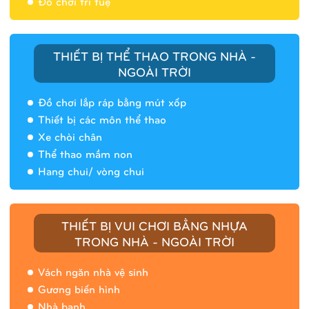
Đồ chơi trí tuệ
THIẾT BỊ THỂ THAO TRONG NHÀ -
NGOÀI TRỜI
Đồ chơi lắp ráp bằng mút xốp
Thiết bị các môn thể thao
Xe chòi chân
Thể thao mầm non
Hang chui/ vòng chui
Nhà banh 9H5408
THIẾT BỊ VUI CHƠI BẰNG NHỰA
TRONG NHÀ - NGOÀI TRỜI
Vách ngăn nhà vệ sinh
Gương biến hình
Nhà banh