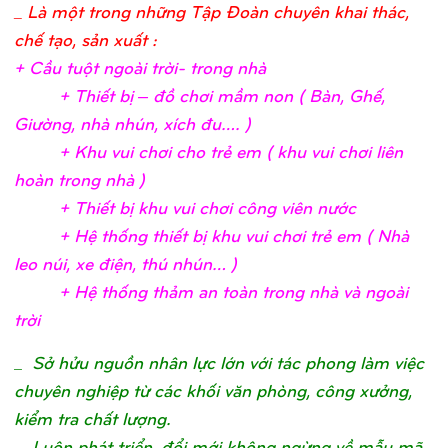
_ Là một trong những Tập Đoàn chuyên khai thác,
chế tạo, sản xuất :
+ Cầ
u tuộ
t ngoài trờ
i- trong nh
à
+ Thiế
t bị
– đồ
chơ
i mầ
m non ( Bàn, Ghế
,
Giườ
ng, nhà nhún, xích đu….
)
+ Khu vui chơ
i c
ho trẻ
em ( khu vui chơ
i liên
hoàn trong nhà
)
+ Thiế
t bị
khu vui chơ
i công viên nướ
c
+ Hệ
thố
ng thiế
t bị
khu vui chơ
i trẻ
em ( Nhà
leo núi, xe điệ
n, thú nhún…
)
+ Hệ
thố
ng thả
m an toàn trong nhà và ngoài
trờ
i
_
Sở hửu nguồn nhân lực lớn với tác phong làm việc
chuyên nghiệp từ các khối văn phòng, công xưởng,
kiểm tra chất lượng.
_ Luôn phát triển, đổi mới không ngừng về mẫu mã,