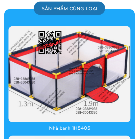
SẢN PHẨM CÙNG LOẠI
Nhà banh 1H5405