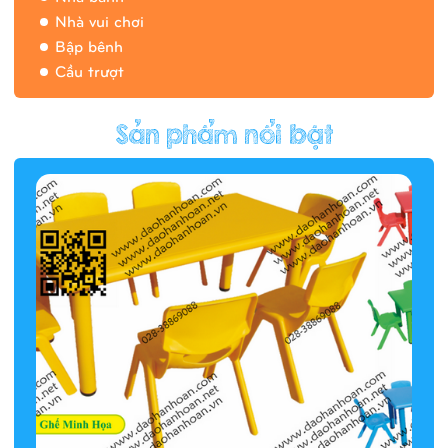
Nhà vui chơi
Bập bênh
Cầu trượt
Hàng rào/nhà banh 9H5412