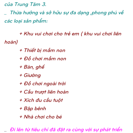
của Trung Tâm 3.
_ Thừa hưởng và sở hửu sự đa dạng ,phong phú về
các loại sản phẩm:
+ Khu vui chơ
i cho trẻ
em ( khu vui chơ
i liên
hoàn
)
+ Thiế
t bị
mầ
m no
n
+ Đồ
chơ
i mầ
m no
n
+ Bàn, ghế
+ Giườ
n
g
+ Đồ
chơ
i ngoài trờ
i
+ Cầ
u trượ
t liên hoà
n
+ Xích đu cầ
u tuộ
t
+ Bậ
p bên
h
+ Nhà chơ
i cho b
é
_
Đi lên từ tiêu chí đã đặt ra cùng với sự phát triển