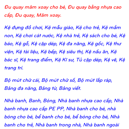
Đu quay mâm xoay cho bé, Đu quay bằng nhựa cao
cấp, Đu quay, Mâm xoay.
Kệ đựng đồ chơi, Kệ mẫu giáo, Kệ cho trẻ, Kệ mầm
non, Kệ chơi cát nước, Kệ nhà trẻ, Kệ sách cho bé, Kệ
báo, Kệ gỗ, Kệ cặp dép, Kệ đa năng, Kệ gốc, Kệ thư
viện, Kệ tài liệu, Kệ bếp, Kệ siêu thị, Kệ nấu ăn, Kệ
bác sĩ, Kệ trang điểm, Kệ Kĩ sư, Tủ cặp dép, Kệ vẽ, Kệ
trang trí.
Bộ mút chữ cái, Bộ mút chữ số, Bộ mút lắp ráp,
Bảng đa năng, Bảng từ, Bảng viết.
Nhà banh, Banh, Bóng, Nhà banh nhựa cao cấp, Nhà
banh nhựa cao cấp PE PP, Nhà banh cho bé, nhà
bóng cho bé, bể banh cho bé, bể bóng cho bé, Nhà
banh cho trẻ, Nhà banh trong nhà, Nhà banh ngoài