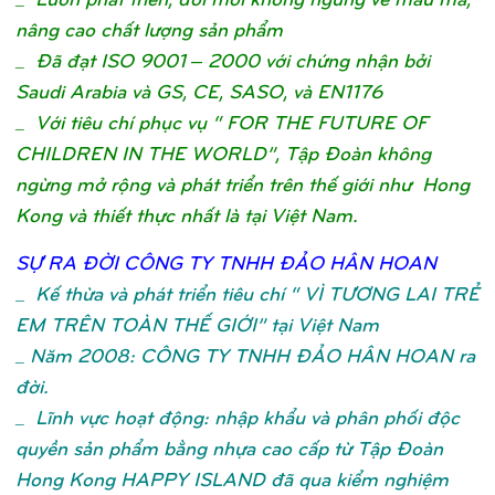
nâng cao chất lượng sản phẩm
_ Đã đạt ISO 9001 – 2000 với chứng nhận bởi
Saudi Arabia và GS, CE, SASO, và EN1176
_ Với tiêu chí phục vụ “ FOR THE FUTURE OF
CHILDREN IN THE WORLD”, Tập Đoàn không
ngừng mở rộng và phát triển trên thế giới như Hong
Kong và thiết thực nhất là tại Việt Nam.
SỰ
RA ĐỜ
I CÔNG TY TNHH ĐẢ
O HÂN HOA
N
_
Kế thừa và phát triển tiêu chí “ VÌ TƯƠNG LAI TRẺ
EM TRÊN TOÀN THẾ GIỚI” tại Việt Nam
_ Năm 2008: CÔNG TY TNHH ĐẢO HÂN HOAN ra
đời.
_ Lĩnh vực hoạt động: nhập khẩu và phân phối độc
quyền sản phẩm bằng nhựa cao cấp từ Tập Đoàn
Hong Kong HAPPY ISLAND đã qua kiểm nghiệm