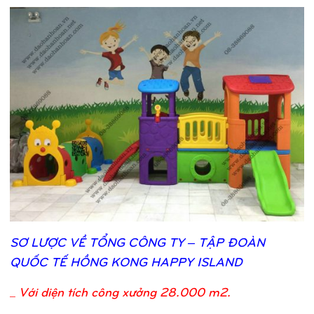
SƠ
LƯỢ
C VỀ
TỔ
NG CÔNG TY – TẬ
P ĐOÀN
QUỐ
C TẾ
HỒ
NG KONG HAPPY ISLAND
_
Với diện tích công xưởng 28.000 m2.