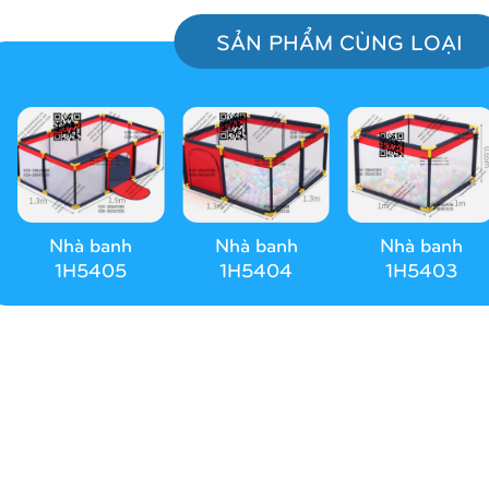
SẢN PHẨM CÙNG LOẠI
Nhà banh
Nhà banh
Nhà banh
1H5405
1H5404
1H5403