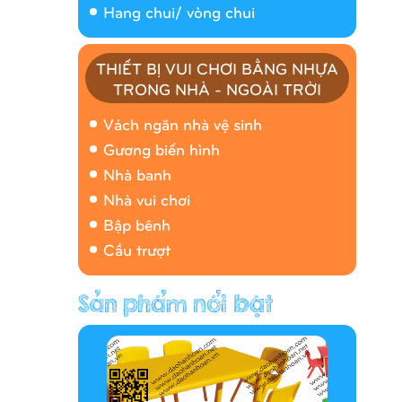
Hang chui/ vòng chui
THIẾT BỊ VUI CHƠI BẰNG NHỰA
TRONG NHÀ - NGOÀI TRỜI
Nhà banh 9H5408
Vách ngăn nhà vệ sinh
Gương biến hình
Nhà banh
Nhà vui chơi
Bập bênh
Cầu trượt
Hàng rào/nhà banh 9H5412