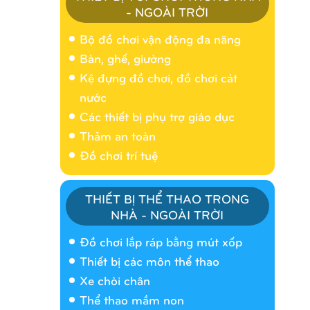
- NGOÀI TRỜI
Bộ đồ chơi vận động đa năng
Bàn, ghế, giường
Kệ đựng đồ chơi, đồ chơi cát
nước
Các thiết bị phụ trợ giáo dục
Thảm an toàn
Đồ chơi trí tuệ
THIẾT BỊ THỂ THAO TRONG
NHÀ - NGOÀI TRỜI
Nhà banh 9H5404
Đồ chơi lắp ráp bằng mút xốp
Thiết bị các môn thể thao
Xe chòi chân
Thể thao mầm non