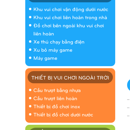
Khu vui chơi vận động dưới nước
Khu vui chơi liên hoàn trong nhà
Đồ chơi bên ngoài khu vui chơi
liên hoàn
Xe thú chạy bằng điện
Xu bỏ máy game
Máy game
THIẾT BỊ VUI CHƠI NGOÀI TRỜI
Cầu trượt bằng nhựa
_
Cầu trượt liên hoàn
_
Thiết bị đồ chơi inox
_
Thiết bị đồ chơi dưới nước