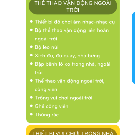
THỂ THAO VẬN ĐỘNG NGOÀI
TRỜI
Thiết bị đồ chơi âm nhạc-nhạc cụ
Bộ thể thao vận động liên hoàn
ngoài trời
Bộ leo núi
Xích đu, đu quay, nhà bưng
Bập bênh lò xo trong nhà, ngoài
trời
Thể thao vận động ngoài trời,
công viên
Trống vui chơi ngoài trời
Ghế công viên
Thùng rác
THIẾT BỊ VUI CHƠI TRONG NHÀ