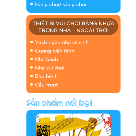
Hang chui/ vòng chui
THIẾT BỊ VUI CHƠI BẰNG NHỰA
TRONG NHÀ - NGOÀI TRỜI
Nhà banh 9H5408
Vách ngăn nhà vệ sinh
Gương biến hình
Nhà banh
Nhà vui chơi
Bập bênh
Cầu trượt
Hàng rào/nhà banh 9H5412