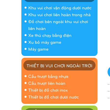
Khu vui chơi vận động dưới nước
Khu vui chơi liên hoàn trong nhà
Đồ chơi bên ngoài khu vui chơi
liên hoàn
Xe thú chạy bằng điện
Xu bỏ máy game
Máy game
THIẾT BỊ VUI CHƠI NGOÀI TRỜI
Cầu trượt bằng nhựa
_
Cầu trượt liên hoàn
_
Thiết bị đồ chơi inox
_
Thiết bị đồ chơi dưới nước