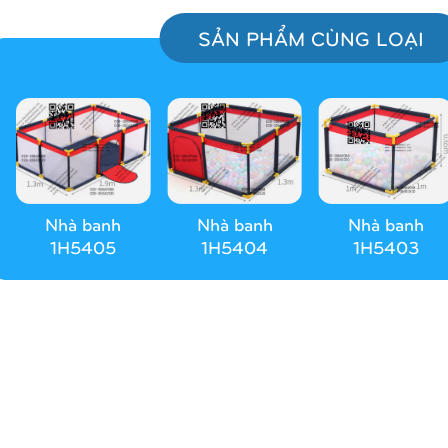
SẢN PHẨM CÙNG LOẠI
Nhà banh
Nhà banh
Nhà banh
1H5405
1H5404
1H5403