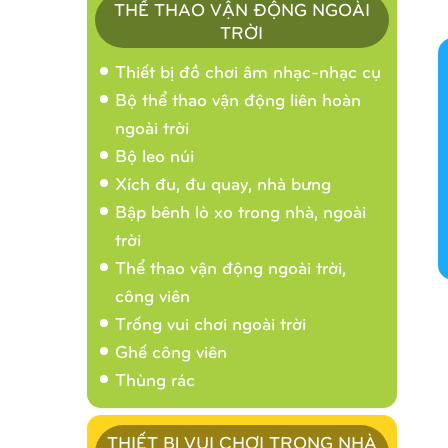
THỂ THAO VẬN ĐỘNG NGOÀI
TRỜI
Thiết bị đồ chơi âm nhạc-nhạc cụ
Bộ thể thao vận động liên hoàn
ngoài trời
Bộ leo núi
Xích đu, đu quay, nhà bưng
Bập bênh lò xo trong nhà, ngoài
trời
Thể thao vận động ngoài trời,
công viên
Trống vui chơi ngoài trời
Ghế công viên
Thùng rác
THIẾT BỊ VUI CHƠI TRONG NHÀ