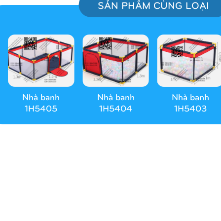
SẢN PHẨM CÙNG LOẠI
Nhà banh
Nhà banh
Nhà banh
1H5405
1H5404
1H5403