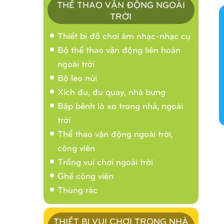
THỂ THAO VẬN ĐỘNG NGOÀI
TRỜI
Thiết bị đồ chơi âm nhạc-nhạc cụ
Bộ thể thao vận động liên hoàn
ngoài trời
Bộ leo núi
Xích đu, đu quay, nhà bưng
Bập bênh lò xo trong nhà, ngoài
trời
Thể thao vận động ngoài trời,
công viên
Trống vui chơi ngoài trời
Ghế công viên
Thùng rác
THIẾT BỊ VUI CHƠI TRONG NHÀ