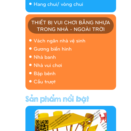
Hang chui/ vòng chui
THIẾT BỊ VUI CHƠI BẰNG NHỰA
TRONG NHÀ - NGOÀI TRỜI
Nhà banh 9H5408
Vách ngăn nhà vệ sinh
Gương biến hình
Nhà banh
Nhà vui chơi
Bập bênh
Cầu trượt
Hàng rào/nhà banh 9H5412