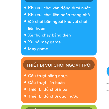
Khu vui chơi vận động dưới nước
Khu vui chơi liên hoàn trong nhà
Đồ chơi bên ngoài khu vui chơi
liên hoàn
Xe thú chạy bằng điện
Xu bỏ máy game
Máy game
THIẾT BỊ VUI CHƠI NGOÀI TRỜI
Cầu trượt bằng nhựa
_
Cầu trượt liên hoàn
_
Thiết bị đồ chơi inox
Thiết bị đồ chơi dưới nước