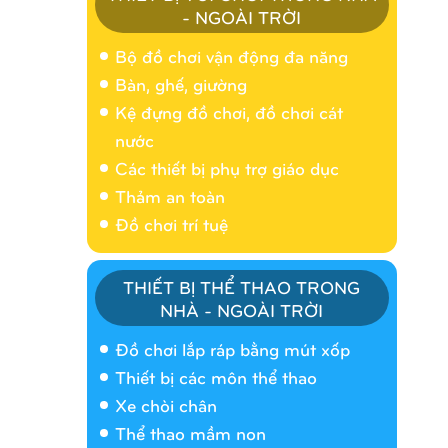
- NGOÀI TRỜI
Bộ đồ chơi vận động đa năng
Bàn, ghế, giường
Kệ đựng đồ chơi, đồ chơi cát
nước
Các thiết bị phụ trợ giáo dục
Thảm an toàn
Đồ chơi trí tuệ
THIẾT BỊ THỂ THAO TRONG
NHÀ - NGOÀI TRỜI
Nhà banh 9H5404
Đồ chơi lắp ráp bằng mút xốp
Thiết bị các môn thể thao
Xe chòi chân
Thể thao mầm non