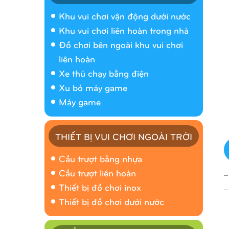
Khu vui chơi vận động dưới nước
Khu vui chơi liên hoàn trong nhà
Đồ chơi bên ngoài khu vui chơi
liên hoàn
Xe thú chạy bằng điện
Xu bỏ máy game
Máy game
THIẾT BỊ VUI CHƠI NGOÀI TRỜI
Cầu trượt bằng nhựa
_
Cầu trượt liên hoàn
_
Thiết bị đồ chơi inox
Thiết bị đồ chơi dưới nước