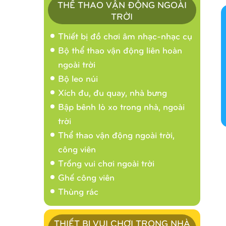
THỂ THAO VẬN ĐỘNG NGOÀI
TRỜI
Thiết bị đồ chơi âm nhạc-nhạc cụ
Bộ thể thao vận động liên hoàn
ngoài trời
Bộ leo núi
Xích đu, đu quay, nhà bưng
Bập bênh lò xo trong nhà, ngoài
trời
Thể thao vận động ngoài trời,
công viên
Trống vui chơi ngoài trời
Ghế công viên
Thùng rác
THIẾT BỊ VUI CHƠI TRONG NHÀ