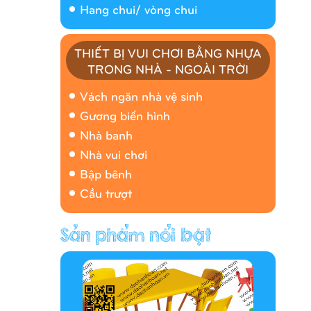
Hang chui/ vòng chui
THIẾT BỊ VUI CHƠI BẰNG NHỰA
TRONG NHÀ - NGOÀI TRỜI
Nhà banh 9H5408
Vách ngăn nhà vệ sinh
Gương biến hình
Nhà banh
Nhà vui chơi
Bập bênh
Cầu trượt
Hàng rào/nhà banh 9H5412